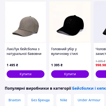
Матеріал
:
Розмір
: Регулює
Довжина кози
Схожі товари за характеристиками
ЛакіЛук бейсболка з
Головний убір у
Чолові
натуральної бавовни
вуличному стилі
захис
коричневого кольору
LuckyLOOK чорний L-
Lucky
1 395
₴
892EP21K36
XL, C88B07298
81A76
1 495
₴
1 395
₴
998
.98
Купити
Купити
Популярні виробники
в категорії
Бейсболки і кеп
Braxton
Без бренда
Nike
Under Armour