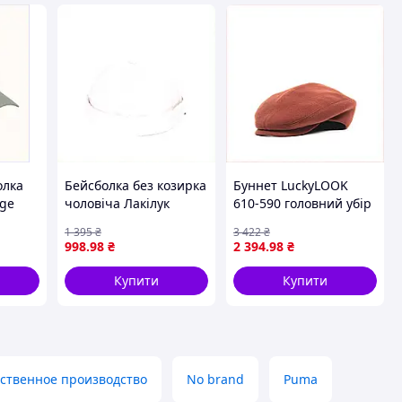
олка
Бейсболка без козирка
Буннет LuckyLOOK
age
чоловіча Лакілук
610-590 головний убір
41
бавовна 89749E1P3B
жіночий, M88X01001
1 395
₴
3 422
₴
998
.98
₴
2 394
.98
₴
Купити
Купити
ственное производство
No brand
Puma