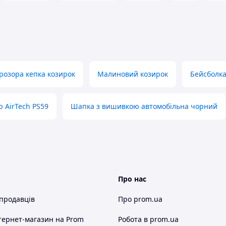
розора кепка козирок
Малиновий козирок
Бейсболка
ю AirTech PS59
Шапка з вишивкою автомобільна чорний
Про нас
 продавців
Про prom.ua
тернет-магазин
на Prom
Робота в prom.ua