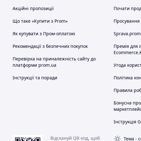
Акційні пропозиції
Почати прод
Що таке «Купити з Prom»
Просування в
Як купувати з Пром-оплатою
Sprava.prom
Рекомендації з безпечних покупок
Премія для 
Ecommerce.
Перевірка на приналежність сайту до
платформи prom.ua
Угода корис
Інструкції та поради
Політика ко
Правила роб
Бонусна пр
маркетплей
Інструкція G
Відскануй QR-код, щоб
Тема
-
с