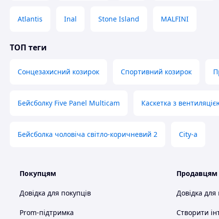
Atlantis
Inal
Stone Island
MALFINI
ТОП теги
Сонцезахисний козирок
Спортивний козирок
П
Бейсболку Five Panel Multicam
Каскетка з вентиляціє
Бейсболка чоловіча світло-коричневий 2
City-a
Покупцям
Продавцям
Довідка для покупців
Довідка для
Prom-підтримка
Створити ін