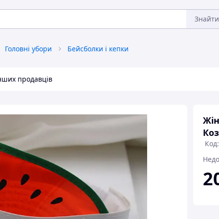
Знайти
Головні убори
Бейсболки і кепки
інших продавців
Жін
Коз
Код:
Недо
2