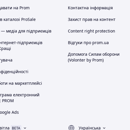
авати на Prom
Контактна інформація
 каталозі ProSale
Захист прав на контент
 — медіа для підприємців
Content right protection
інтернет-підприємців
Відгуки про prom.ua
Кращі
Допомога Силам оборони
тувача
(Volonter by Prom)
нфіденційності
оти на маркетплейсі
ограма електронний
с PROM
oogle Ads
вітла
Українська
BETA