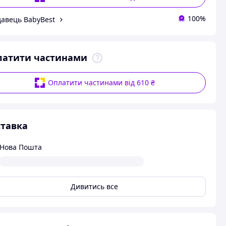
100%
авець BabyBest
латити частинами
Оплатити частинами від 610 ₴
тавка
Нова Пошта
Дивитись все