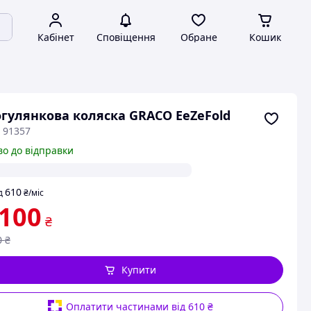
Кабінет
Сповіщення
Обране
Кошик
гулянкова коляска GRACO EeZeFold
 91357
во до відправки
610
д
₴
/міс
 100
₴
0
₴
Купити
Оплатити частинами від 610 ₴