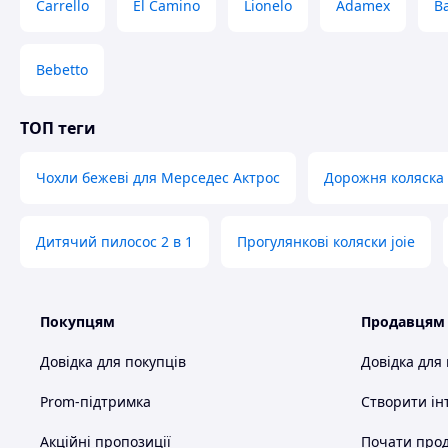
Carrello
El Camino
Lionelo
Adamex
Ba
Bebetto
ТОП теги
Чохли бежеві для Мерседес Актрос
Дорожня коляска
Дитячий пилосос 2 в 1
Прогулянкові коляски joie
Покупцям
Продавцям
Довідка для покупців
Довідка для
Prom-підтримка
Створити ін
Акційні пропозиції
Почати прод