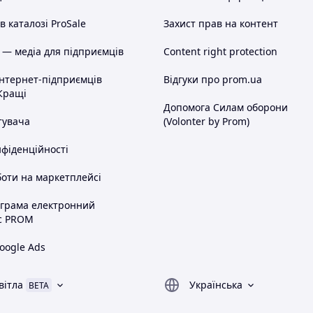
 каталозі ProSale
Захист прав на контент
 — медіа для підприємців
Content right protection
інтернет-підприємців
Відгуки про prom.ua
Кращі
Допомога Силам оборони
тувача
(Volonter by Prom)
нфіденційності
оти на маркетплейсі
ограма електронний
с PROM
oogle Ads
вітла
Українська
BETA