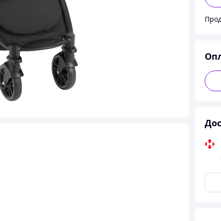
Прод
Оп
Дос