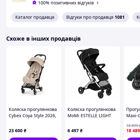
100% позитивних відгуків
сонячну погоду. Завдяки підвісці на всіх чотирьох колесах
ключові характеристики:
Каталог продавця
Відгуки про продавця
1081
К
коляска підходить для дітей від народження до 15 кг
надзвичайно легко складається до дуже компактного 
плавне регулювання нахилу спинки в будь-якому по
Схоже в інших продавців
горизонтальне положення лежачи
знімна ручка
великий та легкодоступний кошик
5-точковий ремінь безпеки з підкладкою
сітчасте віконце з можливістю відкриття
капюшон із захистом UPF 50+
поворотні передні колеса з механізмом блокування
підвіска всіх коліс
запобіжник перед складанням
коляска стоїть самостійно у складеному вигляді
регульована підніжка
Коляска прогулянкова
Коляска прогулянкова
Прогу
можливість використовувати автокрісло Graco Snuges
Cybex Coya Style 2026,
MoMi ESTELLE LIGHT
Maxi-C
чохол для коляски в комплекті
Rosegold Cozy Beige
Black-Silver
Twilli
Технічні характеристики:
18 899
(12044
23 600
₴
6 497
₴
18 489
Розміри розкладеного візка: довжина 64 х ширина 60 