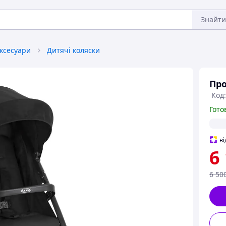
Знайти
аксесуари
Дитячі коляски
Про
Код:
Гото
ві
6
6 50