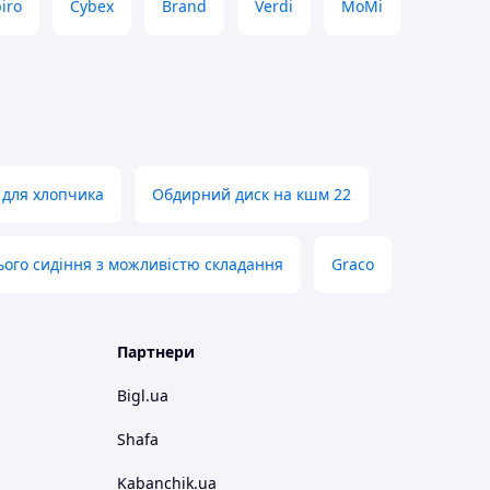
iro
Cybex
Brand
Verdi
MoMi
 для хлопчика
Обдирний диск на кшм 22
ього сидіння з можливістю складання
Graco
Партнери
Bigl.ua
Shafa
Kabanchik.ua