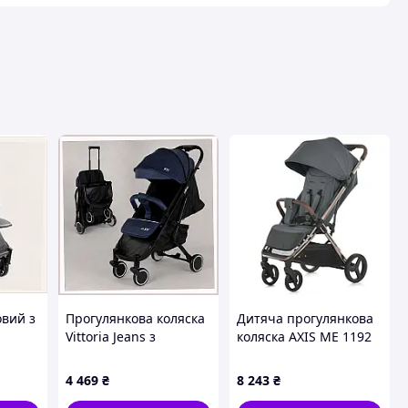
авця
овий з
Прогулянкова коляска
Дитяча прогулянкова
Vittoria Jeans з
коляска AXIS ME 1192
инки
телескопічною ручкою
Volcanic Gray /Svart/ -
0629
2P5E9P5593
stunning-products-for-
4 469
₴
8 243
₴
life-