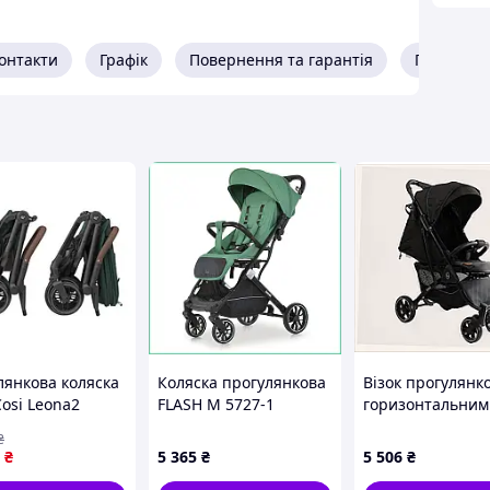
 та сидінні, поїздка завжди буде приємною.
онтакти
Графік
Повернення та гарантія
Про прод
розміру
ложенні
лянкова коляска
Коляска прогулянкова
Візок прогулянк
entials без використання адаптерів
osi Leona2
FLASH M 5727-1
горизонтальним
c Green
книжка з
положенням сп
₴
03110)
телескопічною ручкою
Joy Livvi 8E9K5K
₴
5 365
₴
5 506
₴
х висота 104 см
валізи алюмінієва до