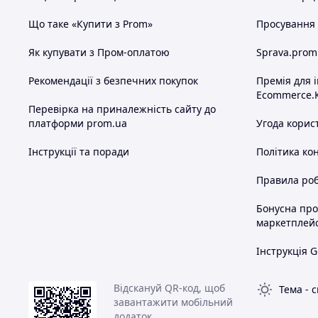
Що таке «Купити з Prom»
Просування в
Як купувати з Пром-оплатою
Sprava.prom
Рекомендації з безпечних покупок
Премія для 
Ecommerce.
Перевірка на приналежність сайту до
платформи prom.ua
Угода корис
Інструкції та поради
Політика ко
Правила роб
Бонусна пр
маркетплей
Інструкція G
Відскануй QR-код, щоб
Тема
-
с
завантажити мобільний
додаток