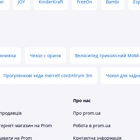
ir
JOY
KinderKraft
FreeOn
Bambi
Esp
 книжка
Чехол с оранж
Велосипед триколісний MoMi
Прогулянкові кеди merrell contiНУum 3m
Чохол для задн
Про нас
 продавців
Про prom.ua
тернет-магазин
на Prom
Робота в prom.ua
авати на Prom
Контактна інформація