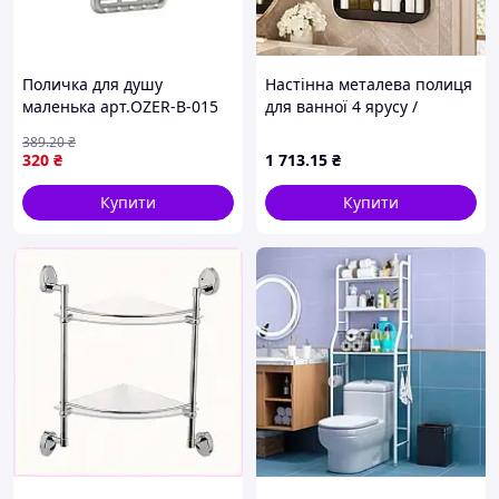
Поличка для душу
Настінна металева полиця
маленька арт.OZER-B-015
для ванної 4 ярусу /
світло-сірий ТМ Китай
Універсальна полиця /
389
.20
₴
Стелаж для косметики 26X-
320
₴
1 713
.15
₴
88
Купити
Купити