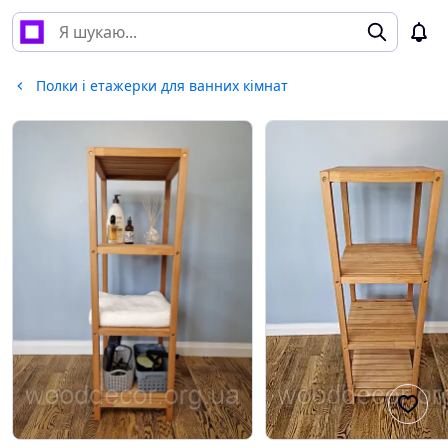
Полки і етажерки для ванних кімнат