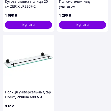
Кутова скляна полиця 25
Полка-стелаж над
см ZERIX LR3307-2
унитазом
5P451B583
1 098
₴
1 290
₴
Купити
Купити
Полиця універсальна Qtap
Liberty скляна 600 мм
QTLIBBLM1153 Black
932
₴