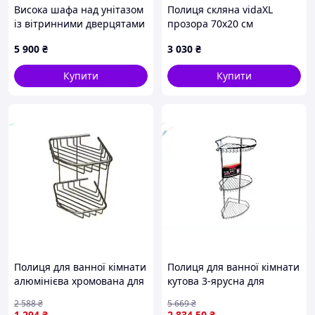
Висока шафа над унітазом
Полиця скляна vidaXL
із вітринними дверцятами
прозора 70x20 см
Costway 63×29×170 см,
(m00491508)
5 900
₴
3 030
₴
білий
Купити
Купити
Полиця для ванної кімнати
Полиця для ванної кімнати
алюмінієва хромована для
кутова 3-ярусна для
зберігання засобів, що не
хранения косметики і
2 588
₴
5 669
₴
піддається корозії
аксесуарів в стилі
1 294
₴
2 834
.50
₴