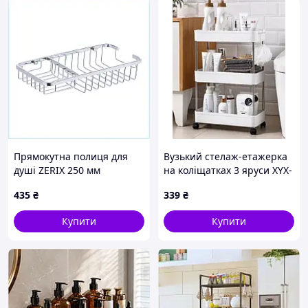
Прямокутна полиця для
Вузький стелаж-етажерка
душі ZERIX 250 мм
на коліщатках 3 яруси XYX-
металева, 276AM7482
2020 для кухні та ванної
435
₴
339
₴
кімнати, білий Топ продаж
Купити
Купити