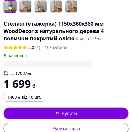
Стелаж (етажерка) 1150х360х360 мм
WoodDecor з натурального дерева 4
полички покритий олією
Код: ст115ол
5.0
(1)
10+ купили
В наявності
170
від
₴
/міс
1 699
₴
1400
₴
від 10 шт.
Купити
Купити зараз