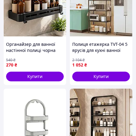
Органайзер для ванної
Полиця етажерка TVT-04 5
настінної полиці чорна
ярусів для кухні ванної
вологостійка для
компактне рішення для
540
₴
2 104
₴
зберігання косметики та
зберігання речей
270
₴
1 052
₴
аксесуарів
Купити
Купити