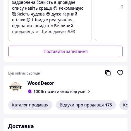
задоволена 🥰Якість відповідає
Глибина :36 см
Пере
опису навіть краще 😍 Рекомендую
Ширина: 36 см
🥰 Якість чудова 😍 дуже гарний
стілаж 😍 Швидке реагування,
відправка швидко ☺️Вічливий
продавець ☺️ Щиро дякую 🙏🥰
Переваги
Все подобається 😍
Поставити запитання
Недоліки
Не має 😁
Був online:
сьогодні
WoodDecor
100% позитивних відгуків
Каталог продавця
Відгуки про продавця
175
Кон
Доставка