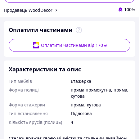
100%
Продавець WoodDecor
Оплатити частинами
Оплатити частинами від 170 ₴
Характеристики та опис
Тип меблів
Етажерка
Форма полиці
пряма прямокутна
,
пряма
,
кутова
Форма етажерки
пряма
,
кутова
Тип встановлення
Підлогова
Кількість ярусів (полиць)
4
Стелаж вражає своєю міцністю та стильним дизайном.