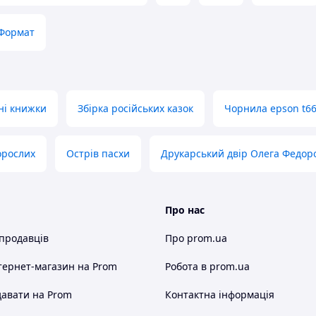
Формат
ні книжки
Збірка російських казок
Чорнила epson t66
орослих
Острів пасхи
Друкарський двір Олега Федор
Про нас
 продавців
Про prom.ua
тернет-магазин
на Prom
Робота в prom.ua
авати на Prom
Контактна інформація