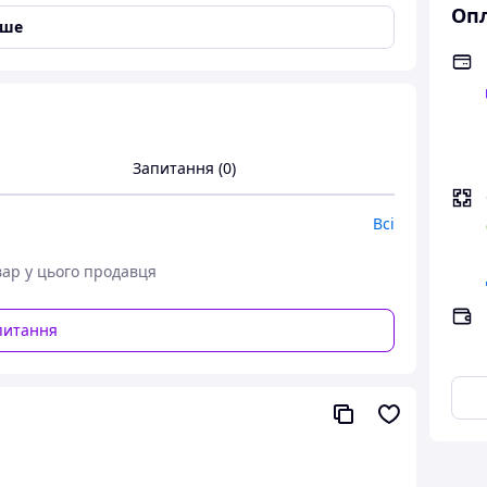
Опл
іше
Запитання (0)
Всі
вар у цього продавця
гнувся в старий рваний халат, і потягся на кухню
озчиненому халаті, демонструючи все, чим її
питання
чай. Замість того щоб відповісти належним чином
ову гола блядь стоїть біля телефону!" І без
е за півгодини».