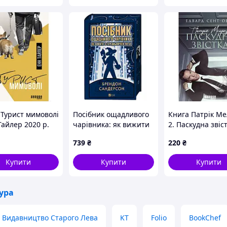
 Турист мимоволі
Посібник ощадливого
Книга Патрік Ме
Тайлер 2020 р.
чарівника: як вижити
2. Паскудна звіст
у середньовічній
Едвард Сент-Обі
739
₴
220
₴
Англії. Автор Брендон
р. DE
Сандерсон
Купити
Купити
Купити
ура
Видавництво Старого Лева
KT
Folio
BookChef