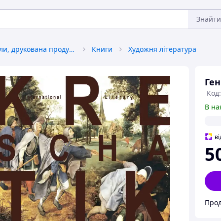
Знайти
Книги, журнали, друкована продукція
Книги
Художня література
Ген
Код
В на
ві
5
Прод