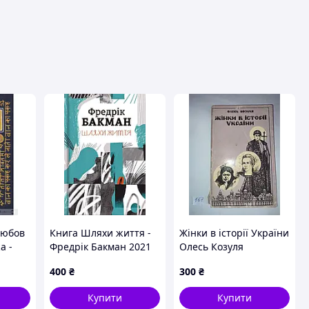
вця
любов
Книга Шляхи життя -
Жінки в історії України
а -
Фредрік Бакман 2021
Олесь Козуля
15 р.
р. DE
400
₴
300
₴
Купити
Купити