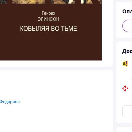
Оп
Дос
 Федорова