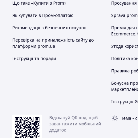
Що таке «Купити з Prom»
Просування в
Як купувати з Пром-оплатою
Sprava.prom
Рекомендації з безпечних покупок
Премія для 
Ecommerce.
Перевірка на приналежність сайту до
платформи prom.ua
Угода корис
Інструкції та поради
Політика ко
Правила роб
Бонусна пр
маркетплей
Інструкція G
Відскануй QR-код, щоб
Тема
-
с
завантажити мобільний
додаток