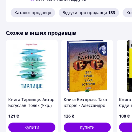
Каталог продавця
Відгуки про продавця
133
Ко
Схоже в інших продавців
Книга Тирлище. Автор
Книга Без кровi. Така
Книга
Богуслав Поляк (Укр.)
iсторiя - Алессандро
Срдич
(обкладинка м`яка)
Барікко 2011 р. DE
121
₴
126
₴
108
₴
2019 р. 29
Купити
Купити