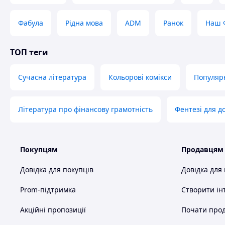
Фабула
Рідна мова
ADM
Ранок
Наш 
ТОП теги
Сучасна література
Кольорові комікси
Популяр
Література про фінансову грамотність
Фентезі для д
Покупцям
Продавцям
Довідка для покупців
Довідка для
Prom-підтримка
Створити ін
Акційні пропозиції
Почати прод