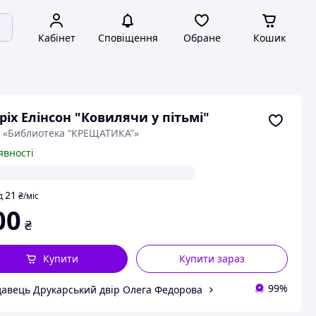
Кабінет
Сповіщення
Обране
Кошик
ріх Елінсон "Ковилячи у пітьмі"
: «Библиотека “КРЕЩАТИКА”»
явності
21
д
₴
/міс
00
₴
Купити
Купити зараз
99%
авець Друкарський двір Олега Федорова