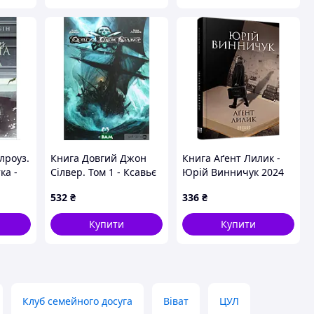
лроуз.
Книга Довгий Джон
Книга Аґент Лилик -
ка -
Сілвер. Том 1 - Ксавьє
Юрій Винничук 2024
н 2020
Дорісон 2021 р. DE
р. DE
532
₴
336
₴
Купити
Купити
Клуб семейного досуга
Віват
ЦУЛ