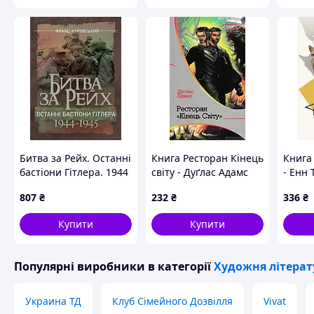
Битва за Рейх. Останні
Книга Ресторан Кінець
Книга
бастіони Гітлера. 1944
світу - Дуґлас Адамс
- Енн 
1945
2016 р. DE
DE
807
₴
232
₴
336
₴
Купити
Купити
Популярні виробники
в категорії
Художня літерат
Украина ТД
Клуб Сімейного Дозвілля
Vivat