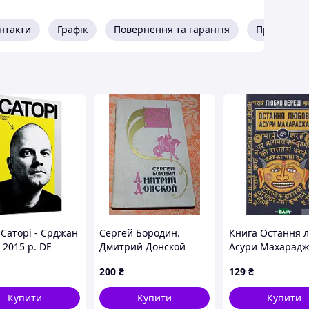
нтакти
Графік
Повернення та гарантія
Про прода
 Саторі - Срджан
Сергей Бородин.
Книга Остання 
 2015 р. DE
Дмитрий Донской
Асури Махарадж
Любко Дереш 20
200
₴
129
₴
DE
Купити
Купити
Купити