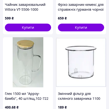
Чайник заварювальний
Фріко заварник-кемекс для
Vittora VT-5506-1000
справжніх гурманів чорної
LOUVRE 1000 мл
кави 8E8X1931T1
599
₴
659
₴
Купити
Купити
Глек 1500 мл "Арроу-
Змінний фільтр для
бамбо", 40 шт/ящ,102-722
скляного заварника 1100
мл, 871M505A7
400
.68
₴
189
₴