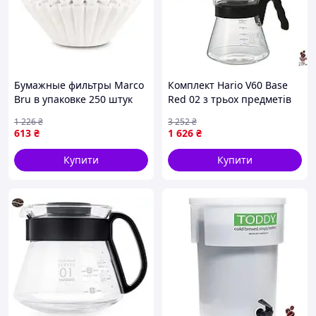
Бумажные фильтры Marco
Комплект Hario V60 Base
Bru в упаковке 250 штук
Red 02 з трьох предметів
для приготовления
для ідеального
1 226
₴
3 252
₴
ароматного кофе
заварювання кави
613
₴
1 626
₴
Купити
Купити