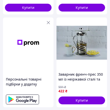
Купити
Купити
Заварник френч-прес 350
Персональні товарні
мл із неіржавкої сталі та
підбірки у додатку
скла для дому Kamille FK-
591
₴
10417
422
₴
Купити