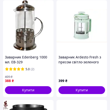
Заварник Edenberg 1000
Заварник Ardesto Fresh з
мл. EB-329
пресом світло-зеленого
кольору, 8XP714463
5.0
(2)
409
₴
388
₴
399
₴
Купити
Купити