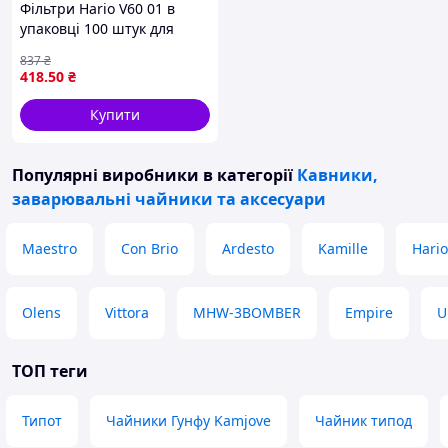
Фільтри Hario V60 01 в
упаковці 100 штук для
ідеального заварювання
837
₴
кави
418
.50
₴
Купити
Популярні виробники
в категорії
Кавники,
заварювальні чайники та аксесуари
Maestro
Con Brio
Ardesto
Kamille
Hario
Olens
Vittora
MHW-3BOMBER
Empire
U
ТОП теги
Типот
Чайники Гунфу Kamjove
Чайник типод