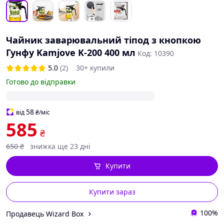
Чайник заварювальний тіпод з кнопкою
Гунфу Kamjove K-200 400 мл
Код: 10390
5.0
(2)
30+ купили
Готово до відправки
58
від
₴
/міс
585
₴
650
₴
знижка ще 23 дні
Купити
Купити зараз
100%
Продавець Wizard Box