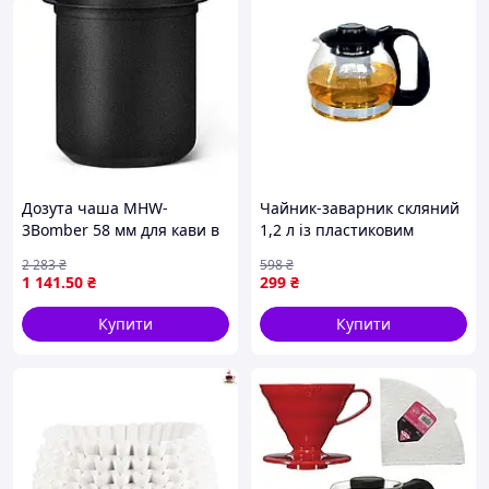
Дозута чаша MHW-
Чайник-заварник скляний
3Bomber 58 мм для кави в
1,2 л із пластиковим
матовому чорному кольорі
корпусом для чаю та
2 283
₴
598
₴
для ідеального
трав'яних настоїв колір
1 141
.50
₴
299
₴
приготування напою
асорті
Купити
Купити