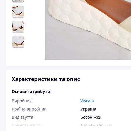
Характеристики та опис
Основні атрибути
Виробник
Viscala
Країна виробник
Україна
Вид взуття
Босоніжки
Повнота взуття
Тип «F» або «Fx»