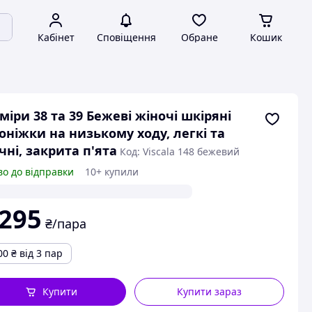
Кабінет
Сповіщення
Обране
Кошик
міри 38 та 39 Бежеві жіночі шкіряні
оніжки на низькому ходу, легкі та
чні, закрита п'ята
Код: Viscala 148 бежевий
во до відправки
10+ купили
 295
₴/пара
00
₴
від 3 пар
Купити
Купити зараз