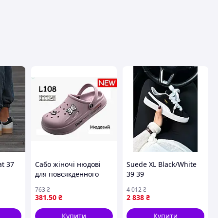
вця
t 37
Сабо жіночі нюдові
Suede XL Black/White
для повсякденного
39 39
носіння стильне
763
₴
4 012
₴
взуття ТМ ОЛІМП
381
.50
₴
2 838
₴
арт.108 р.37
Купити
Купити