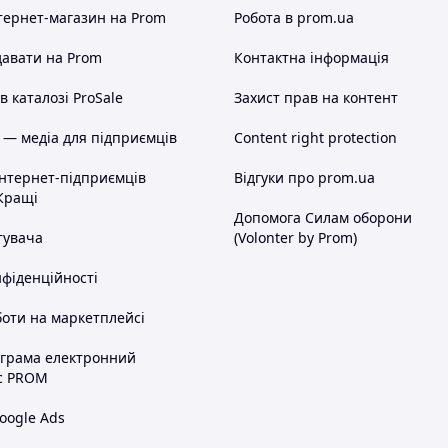
сляплата з мінімальною передоплатою
тернет-магазин
на Prom
Робота в prom.ua
а карту Приватбанку, я відсилаю Вам
перевізника за доставку до Вас + за
авати на Prom
Контактна інформація
+ комісію за зворотну пересилку
 просто відмовляєтеся від неї, а
 каталозі ProSale
Захист прав на контент
ту послуг перевізника з доставки
ить дорожче на 40-60 гривень за
 — медіа для підприємців
Content right protection
шей.
тових покупців, оплата на
інтернет-підприємців
Відгуки про prom.ua
Кращі
Допомога Силам оборони
тувача
(Volonter by Prom)
ика і за зворотну доставку грошей, це
нфіденційності
онуйте або відправте СМС 067-9272731
ежу, хто і за що.
оти на маркетплейсі
ка. ===
ограма електронний
tka, інші перевізники за
с PROM
 випадках 3 дні.
oogle Ads
адках до 10 днів.