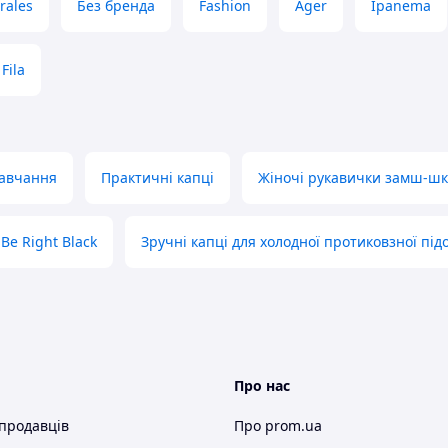
rales
Без бренда
Fashion
Ager
Ipanema
ормацію.
ілька годин. Ви задали питання, але в
Fila
 Перевірте в своєму поштовому клієнті
навчання
Практичні капці
Жіночі рукавички замш-шкі
Be Right Black
Зручні капці для холодної протиковзної пі
або індекс для Укрпошти.
та номер мобільного телефону
а. ===
Про нас
а - 100% передоплата. Ви сплачуєте,
, я висилаю Вам посилку. При
 продавців
Про prom.ua
перевізника.