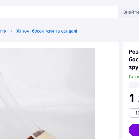
Знайти
ття
Жіночі босоніжки та сандалі
Роз
бос
зру
Гото
1
11