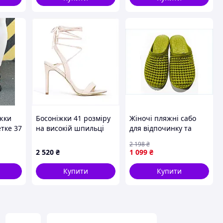
жки
Босоніжки 41 розміру
Жіночі пляжні сабо
тке 37
на високій шпильці
для відпочинку та
JustFab рожеві,
прогулянок легкі жовті
2 198
₴
121285M4HT
з ЕВА з рифленою
2 520
₴
1 099
₴
підошвою
Купити
Купити