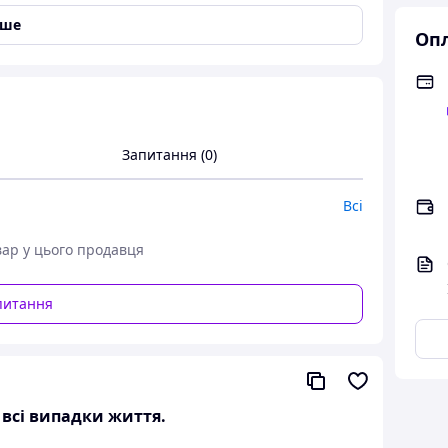
іше
Опл
Запитання (0)
Всі
вар у цього продавця
питання
а всі випадки життя.