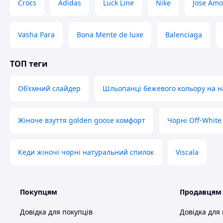
Crocs
Adidas
Luck Line
Nike
Jose Amo
напишіть.
Дзвінок краще, відразу отримаєте всю інф
Відповідь через e-mail може прийти через к
Vasha Para
Bona Mente de luxe
Balenciaga
перебігу 4-5 годин не отримали відповідь?
папку "СПАМ".
ТОП теги
При замовленні потрібно вказати:
Код / артикул товару.
Об'ємний слайдер
Шльопанці бежевого кольору на 
Необхідний розмір.
Вибраний перевізник.
Місто / селище.
Жіноче взуття golden goose комфорт
Чорні Off-White 
Номер відділення для Нової Пошти 
Повне прізвище, ім'я, по батькові 
одержувача.
Кеди жіночі чорні натуральний спилок
Viscala
=== Оплат
Варіанти оплати.
1.
ПРОМоплата, детальніше ==>.
Покупцям
Продавцям
2.
Для будь-якого обраного Вами перевізник
тільки, вартість лота на карту Приватбанку
Довідка для покупців
Довідка для
отриманні ви оплачуєте тільки за послуги 