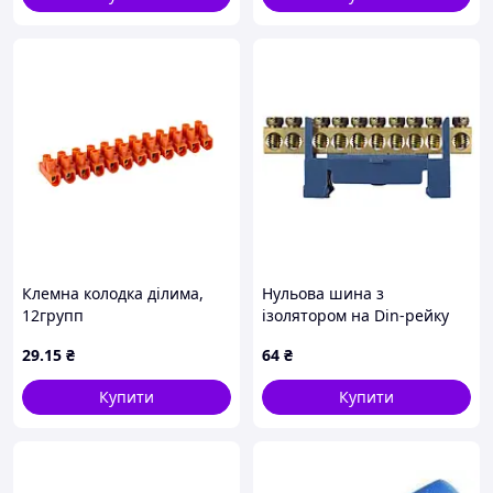
Клемна колодка ділима,
Нульова шина з
12групп
ізолятором на Din-рейку
e.tc.stand.12.2.5.orange, 2
BC-510 6х9 10 отв
29
.15
₴
64
₴
А, помаранчева
Купити
Купити