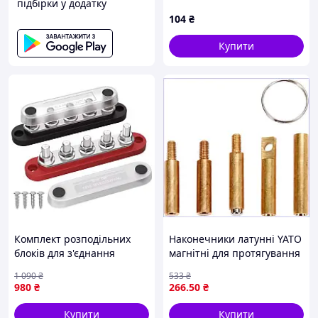
підбірки у додатку
104
₴
Купити
Комплект розподільних
Наконечники латунні YATO
блоків для з'єднання
магнітні для протягування
кабелів Nectronix Bus Bar
кабелів набір 5 шт. для
1 090
₴
533
₴
М6 150А 48 VDC/300VAC
електромонтажу
980
₴
266
.50
₴
(101168)
Купити
Купити