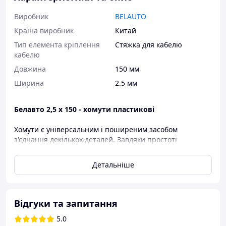
Виробник
BELAUTO
Країна виробник
Китай
Тип елемента кріплення
Стяжка для кабелю
кабелю
Довжина
150 мм
Ширина
2.5 мм
Белавто 2,5 х 150 - хомути пластикові
Хомути є універсальним і поширеним засобом
з'єднання декількох деталей. Завдяки простоті
конструкції і легкості використання, хомути стали
незамінним доповненням ящика з інструментами
Детальніше
майстрів багатьох сфер.
Хомути застосовуються для стяжки мережевих і
електричних кабелів, тросів, шнурів, для укладання
проводки в короби, фіксації колісних автомобільних
Відгуки та запитання
ковпаків і ще безлічі інших цілей.
5.0
Хомути БЕЛАВТО виготовлені з нейлону 6.6, який