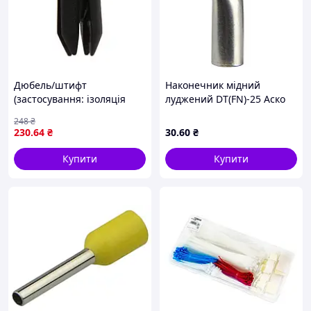
Дюбель/штифт
Наконечник мідний
(застосування: ізоляція
луджений DT(FN)-25 Аско
моторного відсіку, кількість
A0060190004
248
₴
штук в упаковці: 10 шт)
230
.64
₴
30
.60
₴
HONDA ACCORD IV, CIVIC
III HB, CIVIC III
Купити
Купити