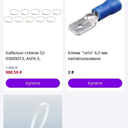
Кабельні стяжки 52-
Клема "тато" 6,5 мм.
03009013, ASFA-S,
напівізольована
черв'ячна 10шт, ширина
1 063
₴
12,2 мм, максимальний
988
.59
₴
2
₴
діаметр 130мм, діаметр
110 / 130 мм, матеріал:
Купити
Купити