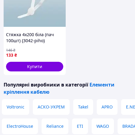
Стяжка 4х200 біла (пач
100шт) {3042-piho}
146
₴
133
₴
Купити
Популярні виробники
в категорії
Елементи
кріплення кабелю
Voltronic
АСКО-УКРЕМ
Takel
APRO
E.N
ElectroHouse
Reliance
ETI
WAGO
BRAD