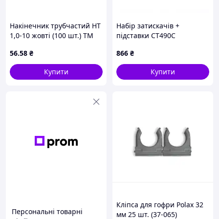
Накінечник трубчастий НТ
Набір затискачів +
1,0-10 жовті (100 шт.) ТМ
підставки CT490C
АСКО
56
.58
₴
866
₴
Купити
Купити
Кліпса для гофри Polax 32
Персональні товарні
мм 25 шт. (37-065)