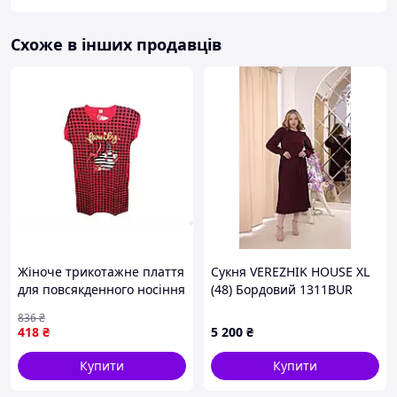
Схоже в інших продавців
Жіноче трикотажне плаття
Сукня VEREZHIK HOUSE XL
для повсякденного носіння
(48) Бордовий 1311BUR
зі 100% бавовни арт.3
836
₴
розмір 52
418
₴
5 200
₴
Купити
Купити