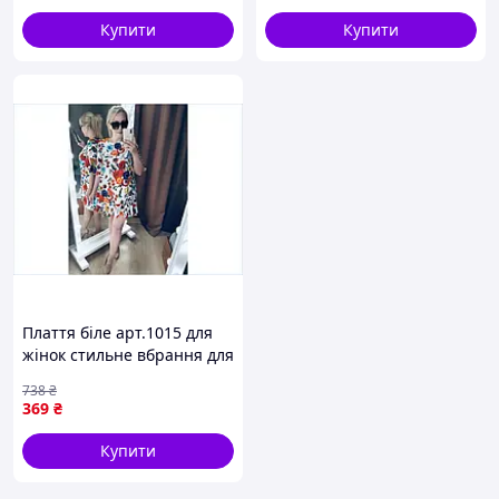
3XL
Купити
Купити
Плаття біле арт.1015 для
жінок стильне вбрання для
повсякденного та
738
₴
святкового носіння
369
₴
Купити