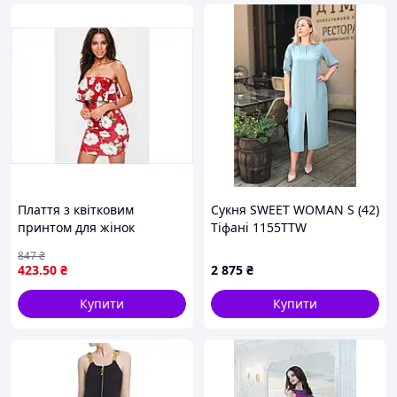
Плаття з квітковим
Сукня SWEET WOMAN S (42)
принтом для жінок
Тіфані 1155TTW
червоне з рюшами для
847
₴
літніх прогулянок і вечірок
423
.50
₴
2 875
₴
Купити
Купити