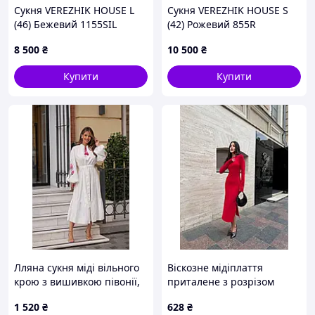
Сукня VEREZHIK HOUSE L
Сукня VEREZHIK HOUSE S
(46) Бежевий 1155SIL
(42) Рожевий 855R
8 500
₴
10 500
₴
Купити
Купити
Лляна сукня міді вільного
Віскозне мідіплаття
крою з вишивкою півонії,
приталене з розрізом
Жіноча сукня з вишитими
збоку, обтягувальне
1 520
₴
628
₴
рукавами S-M , L-XL , 2XL-
мідіплаття, Червоне