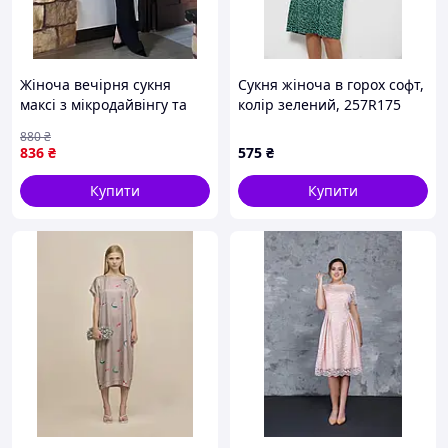
Жіноча вечірня сукня
Сукня жіноча в горох софт,
максі з мікродайвінгу та
колір зелений, 257R175
сітки з відкритими
880
₴
вставками HL 210
836
₴
575
₴
Купити
Купити