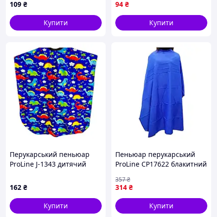
109
₴
94
₴
Купити
Купити
Перукарський пеньюар
Пеньюар перукарський
ProLine J-1343 дитячий
ProLine CP17622 блакитний
синій Динозаври на гачках
на кнопках 125х145 см
357
₴
80х100 см
162
₴
314
₴
Купити
Купити