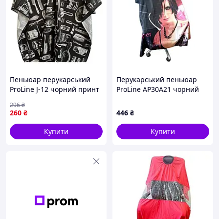
Пеньюар перукарський
Перукарський пеньюар
ProLine J-12 чорний принт
ProLine AP30A21 чорний
Перукарські інструменти
Одноглазка на гачках
296
₴
на гачках 145х160 см
128х148 см
260
₴
446
₴
Купити
Купити