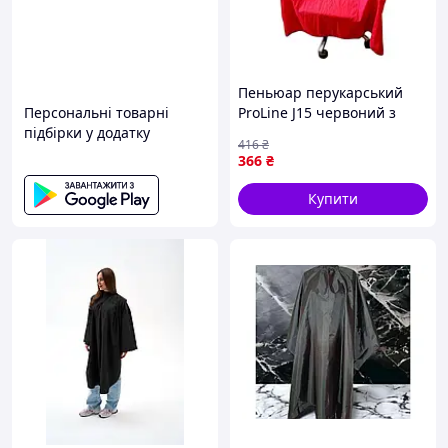
Пеньюар перукарський
Персональні товарні
ProLine J15 червоний з
підбірки у додатку
прозорою смугою на
416
₴
гачках 145х160 см
366
₴
Купити