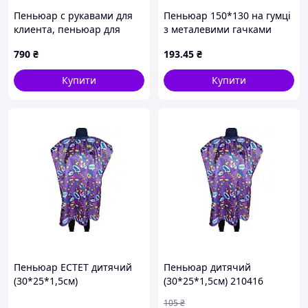
Пеньюар с рукавами для
Пеньюар 150*130 на гумці
клиента, пеньюар для
з металевими гачками
салонов красоты
(30*25*1,5см) 21234 ТМ
790
₴
193
.45
₴
EСТЕТ
Купити
Купити
Пеньюар EСТЕТ дитячий
Пеньюар дитячий
(30*25*1,5см)
(30*25*1,5см) 210416
ТМEСТЕТ
105
₴