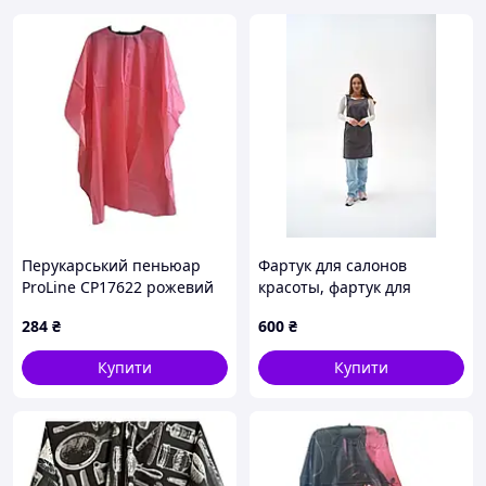
Перукарський пеньюар
Фартук для салонов
ProLine CP17622 рожевий
красоты, фартук для
125х145 см
мастера «Short» сірий
284
₴
600
₴
Купити
Купити