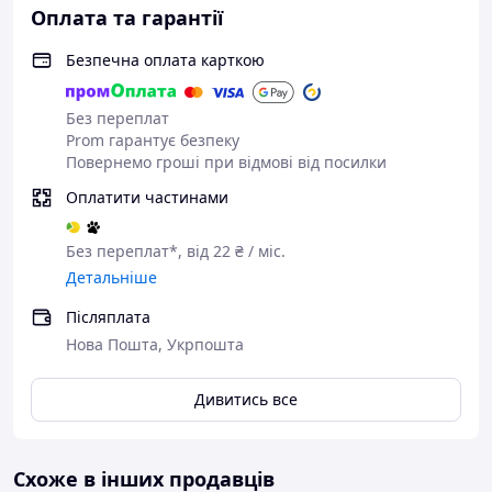
горловина-резинка не здавлює шию клієнта;
Оплата та гарантії
не відчувається на тілі завдяки невагомому
матеріалу;
Безпечна оплата карткою
легко очищується, швидко висихає;
однотонний дизайн підійде під будь-який
Без переплат
інтер'єр салону.
Prom гарантує безпеку
Розмір виробу: 143*156 см.
Повернемо гроші при відмові від посилки
Матеріал: поліестер.
Оплатити частинами
Без переплат*, від 22 ₴ / міс.
Детальніше
Післяплата
Нова Пошта, Укрпошта
Дивитись все
Схоже в інших продавців