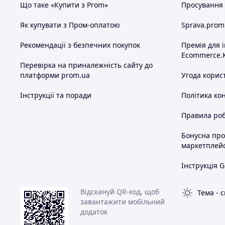
Що таке «Купити з Prom»
Просування в
Як купувати з Пром-оплатою
Sprava.prom
Рекомендації з безпечних покупок
Премія для 
Ecommerce.
Перевірка на приналежність сайту до
платформи prom.ua
Угода корис
Інструкції та поради
Політика ко
Правила роб
Бонусна пр
маркетплей
Інструкція G
Відскануй QR-код, щоб
Тема
-
с
завантажити мобільний
додаток