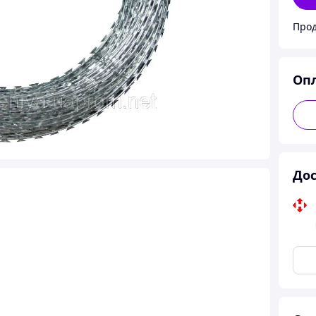
Прод
Оп
Дос