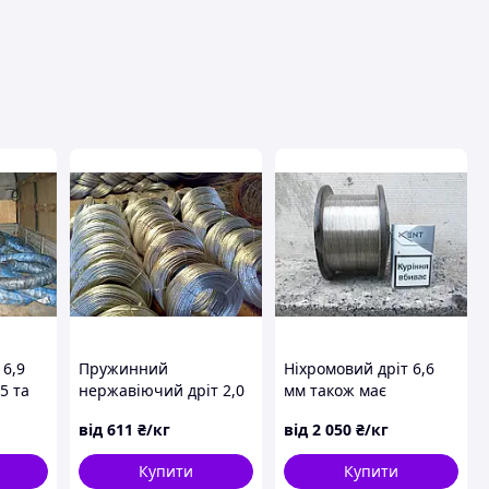
ця
6,9
Пружинний
Ніхромовий дріт 6,6
5 та
нержавіючий дріт 2,0
мм також має
1ХФА
мм. [ОПТ і РОЗДРІБ]
діаметри 2 4 3 5 8 10 9
від
611
₴/кг
від
2 050
₴/кг
пружинного коленного
1 мм, від 2 кг
дроту від 5 кг
Купити
Купити