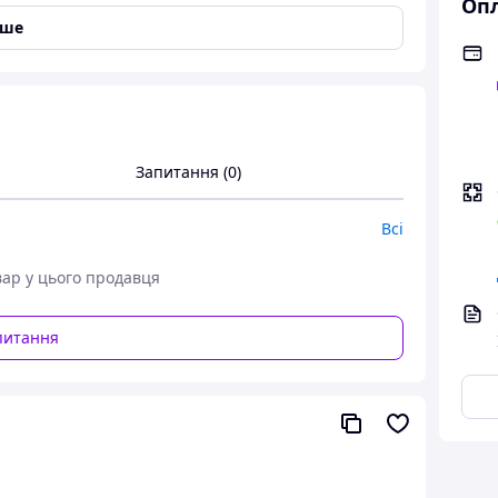
Опл
іше
Запитання (0)
Всі
вар у цього продавця
питання
івель і територій | Для ж/д, автомобільних доріг |
| Для паркових зон | Для промислових об'єктів |
і територій