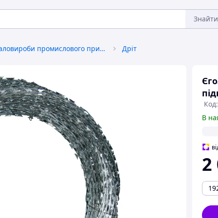
Знайти
Металовироби промислового призначення
Дріт
Єго
під
Код:
В на
ві
2
19