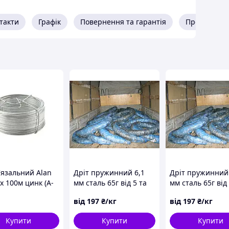
такти
Графік
Повернення та гарантія
Про продав
015.
'язальний Alan
Дріт пружинний 6,1
Дріт пружинний 
x 100м цинк (А-
мм сталь 65г від 5 та
мм сталь 65г від 
10 кг + 60с2а, 51ХФА
10 кг + 60с2а, 5
від
197
₴/кг
від
197
₴/кг
Купити
Купити
Купити