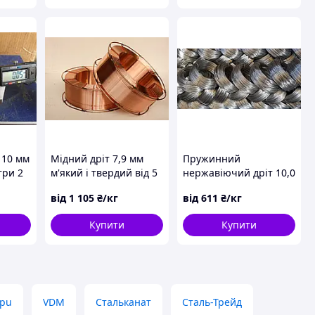
 10 мм
Мідний дріт 7,9 мм
Пружинний
три 2
м'який і твердий від 5
нержавіючий дріт 10,0
 від 2
кг.
мм. [ОПТ та РОЗДРІБ]
від
1 105
₴/кг
від
611
₴/кг
пружинного каленного
дроту від 5 кг
Купити
Купити
pu
VDM
Стальканат
Сталь-Трейд