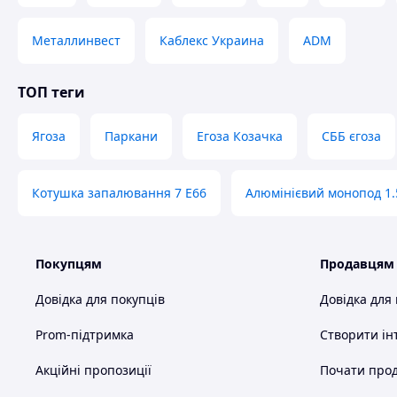
Металлинвест
Каблекс Украина
ADM
ТОП теги
Ягоза
Паркани
Егоза Козачка
СББ єгоза
Котушка запалювання 7 Е66
Алюмінієвий монопод 1.
Армована високовуглецевим оцинкованим дротом діаметр
Покупцям
Продавцям
Схожі товари за характеристиками
Довідка для покупців
Довідка для
Prom-підтримка
Створити ін
Акційні пропозиції
Почати прод