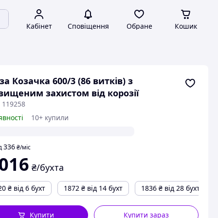
Кабінет
Сповіщення
Обране
Кошик
за Козачка 600/3 (86 витків) з
вищеним захистом від корозії
 119258
явності
10+ купили
336
д
₴
/міс
 016
₴/бухта
20
₴
від 6 бухт
1872
₴
від 14 бухт
1836
₴
від 28 бухт
Купити
Купити зараз