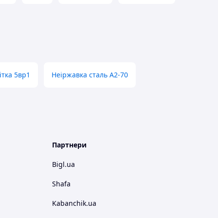
ітка 5вр1
Неіржавка сталь А2-70
Партнери
Bigl.ua
Shafa
Kabanchik.ua