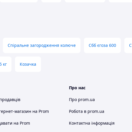
Спіральне загородження колюче
Сбб єгоза 600
С
5 кг
Козачка
ом 2,5 мм.
Про нас
 продавців
Про prom.ua
тернет-магазин
на Prom
Робота в prom.ua
авати на Prom
Контактна інформація