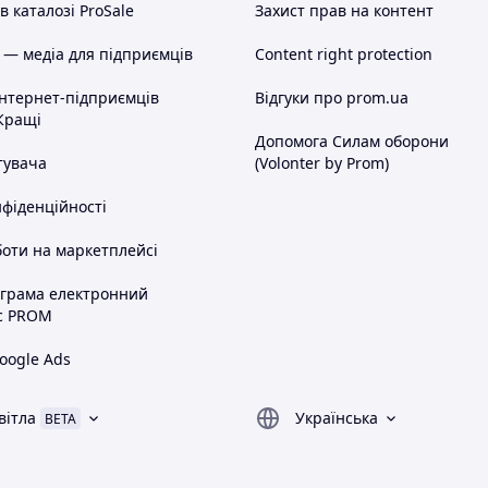
 каталозі ProSale
Захист прав на контент
 — медіа для підприємців
Content right protection
інтернет-підприємців
Відгуки про prom.ua
Кращі
Допомога Силам оборони
тувача
(Volonter by Prom)
нфіденційності
оти на маркетплейсі
ограма електронний
с PROM
oogle Ads
вітла
Українська
BETA