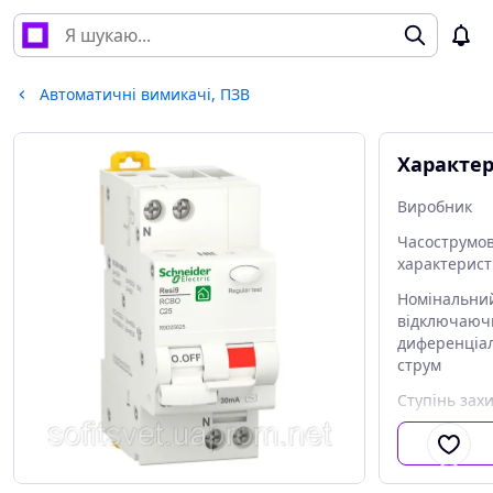
Автоматичні вимикачі, ПЗВ
Характе
Виробник
Часострумов
характерис
Номінальни
відключаюч
диференціа
струм
Ступінь захи
Країна виро