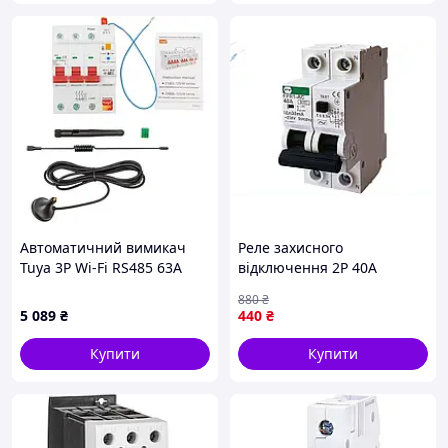
Автоматичний вимикач
Реле захисного
Tuya 3P Wi-Fi RS485 63A
відключення 2P 40A
(HS084066)
електронне для захисту від
880
₴
струму витоку 30mA 6kA
5 089
₴
440
₴
Купити
Купити