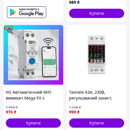
989
₴
Купити
NS Автоматичний WiFi
Taxnele 63А, 230В,
вимикач Mega Fit з
регульований захист,
дистанційним керуванням,
DIN‑рейка
1 458
₴
1 238
₴
63 А, Білий/Смарт вимикач
976
₴
990
₴
Nes22/Q
Купити
Купити