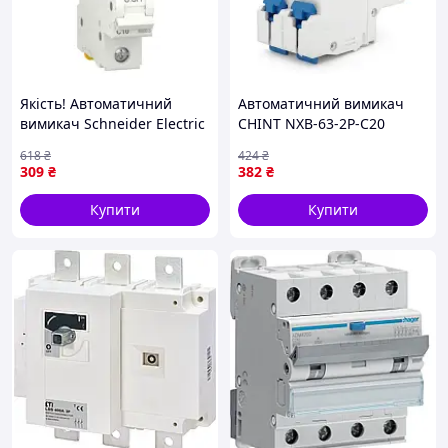
Якість! Автоматичний
Автоматичний вимикач
вимикач Schneider Electric
CHINT NXB-63-2P-C20
RESI9 6kA 1P 10A C
618
₴
424
₴
(R9F12110) - Гарантія!
309
₴
382
₴
Сервіс!
Купити
Купити