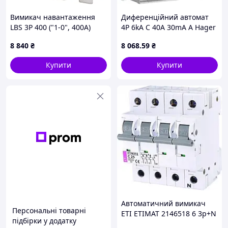
Вимикач навантаження
Диференційний автомат
LBS 3P 400 ("1-0", 400А)
4P 6kA C 40A 30mA A Hager
(ADM490C)
8 840
₴
8 068
.59
₴
Купити
Купити
Автоматичний вимикач
Персональні товарні
ETI ETIMAT 2146518 6 3p+N
підбірки у додатку
C 25А (6 kA)