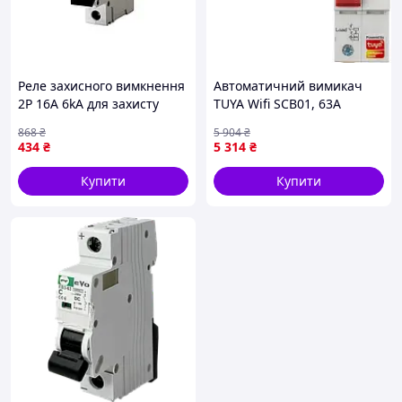
Реле захисного вимкнення
Автоматичний вимикач
2P 16A 6kA для захисту
TUYA Wifi SCB01, 63A
електрообладнання від
(HS084042)
868
₴
5 904
₴
короткого замикання
434
₴
5 314
₴
Купити
Купити