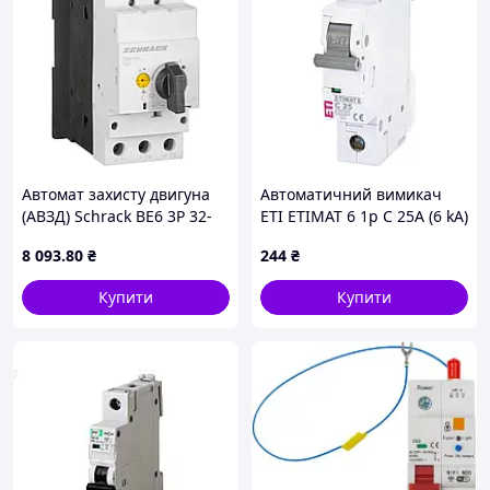
Автомат захисту двигуна
Автоматичний вимикач
(АВЗД) Schrack BE6 3Р 32-
ETI ETIMAT 6 1p C 25А (6 kA)
40А
(2141518)
8 093
.80
₴
244
₴
Купити
Купити