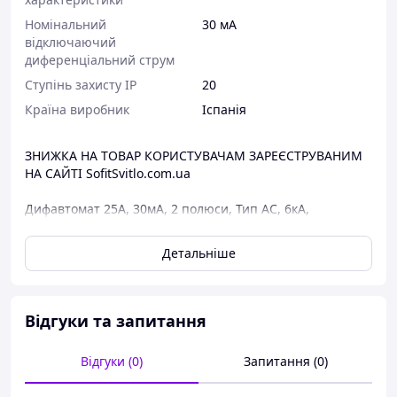
Номінальний
30 мА
відключаючий
диференціальний струм
Ступінь захисту IP
20
Країна виробник
Іспанія
ЗНИЖКА НА ТОВАР КОРИСТУВАЧАМ ЗАРЕЄСТРУВАНИМ
НА САЙТІ SofitSvitlo.com.ua
Дифавтомат 25А, 30мА, 2 полюси, Тип AC, 6кА,
Schneider RESI9 R9D25625
Детальніше
Завдяки витримці часу ці ВДТ забезпечують
селективність з нижчим вимикачем диференціального
струму.
Відгуки та запитання
Автоматичні вимикачі диференціального струму (АВДТ)
застосовуються для:
Відгуки (0)
Запитання (0)
•Захист людей від ураження електричним струмом при
прямому контакті у разі витоку струму на землю