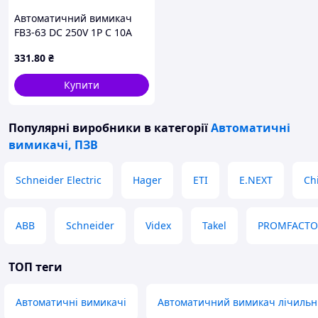
Автоматичний вимикач
FB3-63 DC 250V 1P C 10A
10kA EVO
331
.80
₴
Купити
Популярні виробники
в категорії
Автоматичні
вимикачі, ПЗВ
Schneider Electric
Hager
ETI
E.NEXT
Ch
ABB
Schneider
Videx
Takel
PROMFACTO
ТОП теги
Автоматичні вимикачі
Автоматичний вимикач лічильн