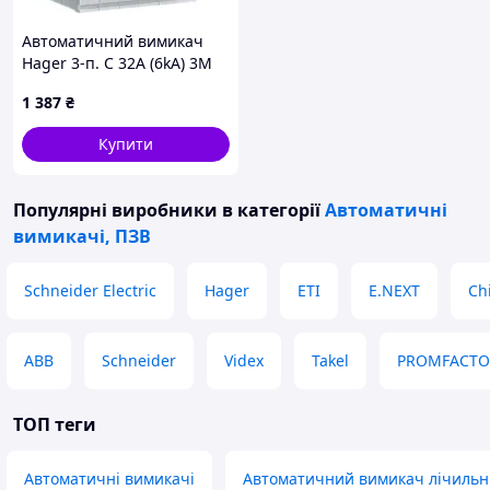
Автоматичний вимикач
Hager 3-п. C 32A (6kA) 3M
(A) (MCN332)
1 387
₴
Купити
Популярні виробники
в категорії
Автоматичні
вимикачі, ПЗВ
Schneider Electric
Hager
ETI
E.NEXT
Ch
ABB
Schneider
Videx
Takel
PROMFACTO
ТОП теги
Автоматичні вимикачі
Автоматичний вимикач лічильн