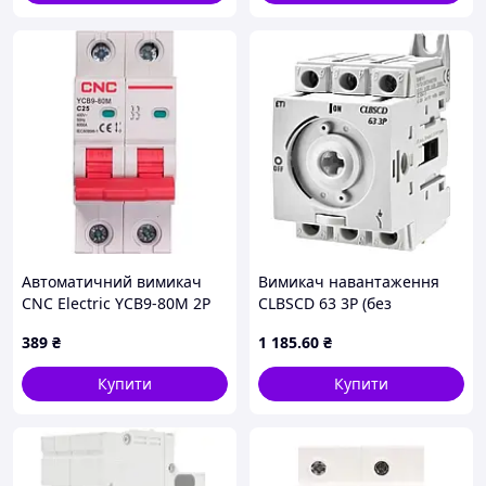
Автоматичний вимикач
Вимикач навантаження
CNC Electric YCB9-80M 2P
CLBSCD 63 3P (без
C25 6ka (NV821518)
рукоятки, 63А, "1-0")
389
₴
1 185
.60
₴
Купити
Купити