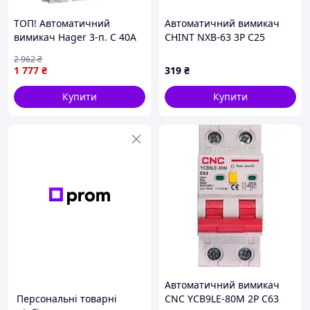
ТОП! Автоматичний
Автоматичний вимикач
вимикач Hager 3-п. C 40A
CHINT NXB-63 3P C25
(10kA) 3M (B) (NCN340) -
2 962
₴
(gHome)
1 777
₴
319
₴
Купити
Купити
Автоматичний вимикач
Персональні товарні
CNC YCB9LE-80M 2P C63