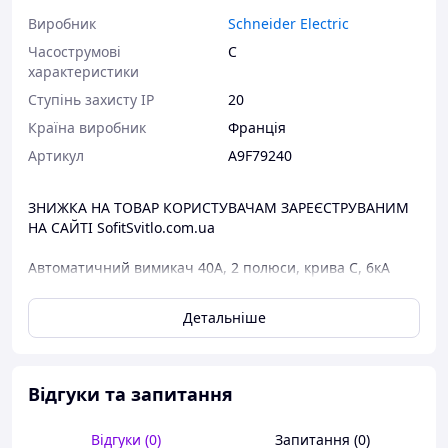
Виробник
Schneider Electric
Часострумові
C
характеристики
Ступінь захисту IP
20
Країна виробник
Франція
Артикул
A9F79240
ЗНИЖКА НА ТОВАР КОРИСТУВАЧАМ ЗАРЕЄСТРУВАНИМ
НА САЙТІ SofitSvitlo.com.ua
Автоматичний вимикач 40А, 2 полюси, крива C, 6кА
Schneider Acti9 iC60N A9F79240
Детальніше
Пристрої Schneider Electric серії Acti9 придатні для
використання у всіх видах приміщень, особливо для
використання у забруднених середовищах та мережах,
забезпечуючи при цьому високий рівень безпеки та
Відгуки та запитання
безперебійності роботи.
Автоматичні вимикачі (автомати, АВ) використовуються
Відгуки (0)
Запитання (0)
для захисту від перевантажень та струмів короткого