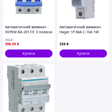
Автоматичний вимикач
Автоматичний вимикач
УКРЕМ ВА-2017/С 3 полюси
Hager 1P 6kA C-10A 1M
20А для електропроводки
(MCN110)
793
₴
тривалого використання
396
.50
₴
329
₴
Купити
Купити