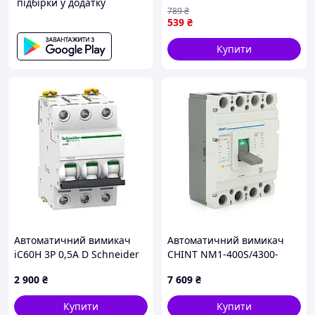
підбірки у додатку
(NV821914)
789
₴
539
₴
Купити
Автоматичний вимикач
Автоматичний вимикач
iC60H 3P 0,5A D Schneider
CHINT NM1-400S/4300-
Electric A9F85370
400A 4P
2 900
₴
7 609
₴
Купити
Купити