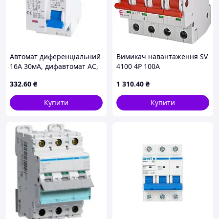
Автомат диференціальний
Вимикач навантаження SV
16А 30мА, дифавтомат АС,
4100 4Р 100А
TOMZN TPNL-32-C16 MDR
332
.60
₴
1 310
.40
₴
Купити
Купити