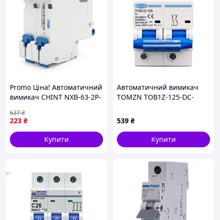
Promo Ціна! Автоматичний
Автоматичний вимикач
вимикач CHINT NXB-63-2P-
TOMZN TOB1Z-125-DC-
C20 - тільки на
MCCB 125A 2P
637
₴
ZaGrosh.com.ua
223
₴
539
₴
Купити
Купити