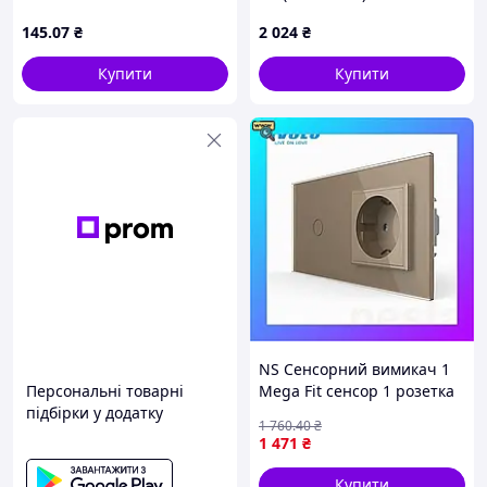
Доступний
145
.07
₴
2 024
₴
Купити
Купити
NS Сенсорний вимикач 1
Персональні товарні
Mega Fit сенсор 1 розетка
підбірки у додатку
Livolo золото скло (VL-
1 760
.40
₴
C701/C7C1EU-13) Nes22/Q
1 471
₴
Купити