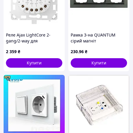
Реле Ajax LightCore 2-
Рамка 3-на QUANTUM
gang/2-way для
сірий магніт
двоклавішного прохідного
2 359
₴
230
.96
₴
вимикача
Купити
Купити