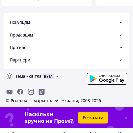
Покупцям
Продавцям
Про нас
Партнери
Тема
-
світла
BETA
© Prom.ua — маркетплейс України, 2008-2026
Наскільки
Розказати
зручно на Промі?