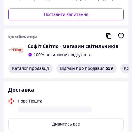
2. Рамка (набирається із складових частин).
Поставити запитання
Був online:
вчора
Софіт Світло - магазин світильників
100% позитивних відгуків
Каталог продавця
Відгуки про продавця
559
Кон
Доставка
Нова Пошта
Дивитись все