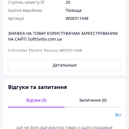
Ступінь захисту IP
20
Країна виробник
Польща
Артикул
WDE011448
ЗНИЖКА НА ТОВАР КОРИСТУВАЧАМ ЗАРЕЄСТРУВАНИМ
НА САЙТІ SofitSvitlo.com.ua
Schneider Electric Renova WDE011448
Основні характеристики:
Детальніше
Серія продукту: Renova
Тип продукту: Кадр
Тип монтажу: Прихований
кількість постів: 1-постова
Відгуки та запитання
Матеріал: PC/ABS
Діаметр: 83 мм
Відгуки (0)
Запитання (0)
Глибина: 15 мм
Ступінь захисту IP: IP20
Всі
Комплектація для монтажу:
1. Механізм.
Ще не було відгуків про товар у цього продавця