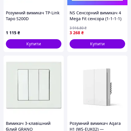
Розумний вимикач TP-Link
NS Сенсорний вимикач 4
Tapo S200D
Mega Fit сенсора (1-1-1-1)
Livolo золото скло (VL-C704-
3 916
.80
₴
13) Nes22/Q
1 115
₴
3 268
₴
Купити
Купити
Вимикач 3-клавішний
Розумний вимикач Aqara
білий GRANO
H1 (WS-EUK02) —