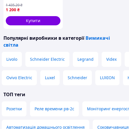
розеткою Livolo чорний
1 435
.20
₴
скло (VL-C7C1EUK1-12)
1 200
₴
Nes22/Q
Купити
Популярні виробники
в категорії
Вимикачі
світла
Livolo
Schneider Electric
Legrand
Videx
Ovivo Electric
Luxel
Schneider
LUXION
ТОП теги
Розетки
Реле времени рв-2с
Моніторинг енергос
Автоматизація домашнього освітлення
Соковичавниця 