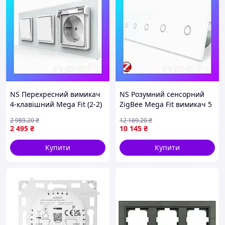
NS Перехресний вимикач
NS Розумний сенсорний
4-клавішний Mega Fit (2-2)
ZigBee Mega Fit вимикач 5
з розеткою з кришкою
сенсорів (1-1-1-1-1) Livolo
2 989
.20
₴
12 169
.20
₴
IP44, заземлення, LIVOLO,
білий скло (VL-C705Z-11)
2 495
₴
10 145
₴
білий Nes22/Q
Nes22/Q
Купити
Купити