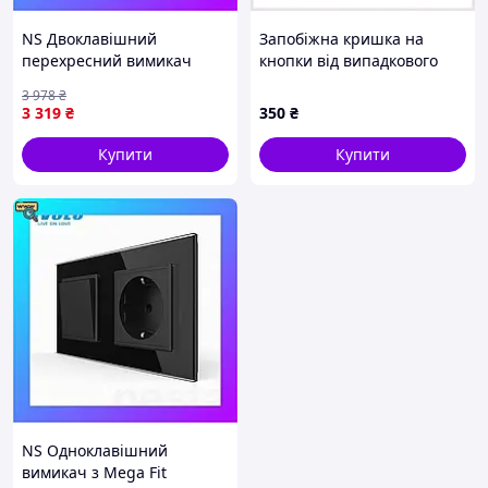
NS Двоклавішний
Запобіжна кришка на
перехресний вимикач
кнопки від випадкового
Mega Fit LIVOLO з
натискання, 6631M6P2T6
3 978
₴
розеткою та USB Type-C
3 319
₴
350
₴
18Вт, білий, скло, заземл
Nes22/Q
Купити
Купити
NS Одноклавішний
вимикач з Mega Fit