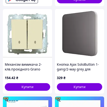
Механізм вимикача 2-
Кнопка Ajax SoloButton 1-
клв.прохідного Grano
gang/2-way grey для
кремовий
одноклавішного або
154
.42
₴
329
₴
прохідного вимикача
Купити
Купити