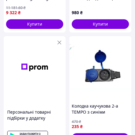
заземленням Livolo
керування X23M68883
11 181
.60
₴
золотий (VL-C7FCTC16AZ-
9 322
₴
980
₴
8AP) Nes22/Q
Купити
Купити
Колодка каучукова 2-а
Персональні товарні
TEMPO з синіми
підбірки у додатку
заглушками для
470
₴
підключення
235
₴
електроприладів на вулиці