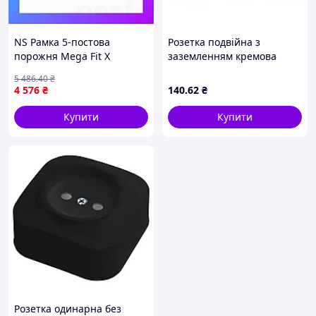
NS Рамка 5-постова
Розетка подвійна з
порожня Mega Fit Х
заземленням кремова
сенсорів 2 розетки (Х-Х-
GRANO
5 486
.40
₴
Х-0-0) LIVOLO, загартоване
4 576
₴
140
.62
₴
скло, золота, Nes22/Q
Купити
Купити
Розетка одинарна без