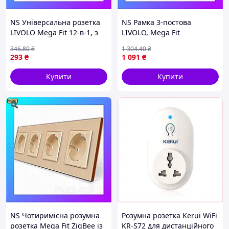
NS Універсальна розетка
NS Рамка 3-постова
LIVOLO Mega Fit 12-в-1, з
LIVOLO, Mega Fit
заземленням і шторками,
загартоване скло, чорна,
346
.80
₴
1 304
.40
₴
сіра, 16А 250В, модуль (VL-F
223×80 мм (VL-P7E/E/E-6B)
293
₴
1 091
₴
Nes22/Q
Nes22/Q
Купити
Купити
NS Чотиримісна розумна
Розумна розетка Kerui WiFi
розетка Mega Fit ZigBee із
KR-S72 для дистанційного