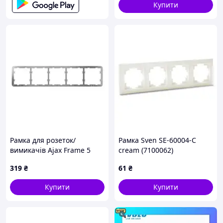
та в приміщенні
Купити
Рамка для розеток/
Рамка Sven SE-60004-C
вимикачів Ajax Frame 5
cream (7100062)
seats 82.8 x 295.5 x 6.3 мм
319
₴
61
₴
Купити
Купити