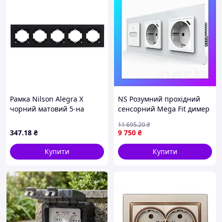
Рамка Nilson Alegra X
NS Розумний прохідний
чорний матовий 5-на
сенсорний Mega Fit димер
LIVOLO з двома розетками
11 695
.20
₴
з USB Type-C 18Вт, білий,
347
.18
₴
9 750
₴
скло Nes22/Q
Купити
Купити