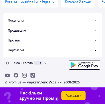
Розетка подвійна forix legrand
Колодка 3 входи
Ро
Покупцям
Продавцям
Про нас
Партнери
Тема
-
світла
BETA
© Prom.ua — маркетплейс України, 2008-2026
Наскільки
Розказати
зручно на Промі?