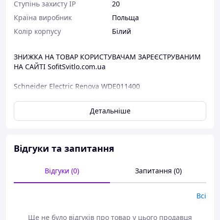
Ступінь захисту IP
20
Країна виробник
Польща
Колір корпусу
Білий
ЗНИЖКА НА ТОВАР КОРИСТУВАЧАМ ЗАРЕЄСТРУВАНИМ
НА САЙТІ SofitSvitlo.com.ua
Schneider Electric Renova WDE011400
Основні характеристики:
Детальніше
Серія продукту: Renova
Тип продукту: Кадр
Тип монтажу: Прихований
кількість постів: 1-постова
Відгуки та запитання
Матеріал: PC/ABS
Діаметр: 83 мм
Відгуки (0)
Запитання (0)
Глибина: 15 мм
Ступінь захисту IP: IP20
Всі
Комплектація для монтажу:
1. Механізм.
Ще не було відгуків про товар у цього продавця