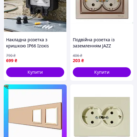
Накладна розетка з
Подвійна розетка із
кришкою IP66 Izoxis
заземленням JAZZ
подвійна розетка
теракотова для
790
₴
406
₴
зовнішня 16А
встановлення в
699
₴
203
₴
водонепроникна для
приміщенні 16 А 220 В
вулиці
IP20
Купити
Купити