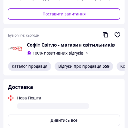
2. Рамка (набирається із складових частин).
Поставити запитання
Був online:
сьогодні
Софіт Світло - магазин світильників
100% позитивних відгуків
Каталог продавця
Відгуки про продавця
559
Кон
Доставка
Нова Пошта
Дивитись все