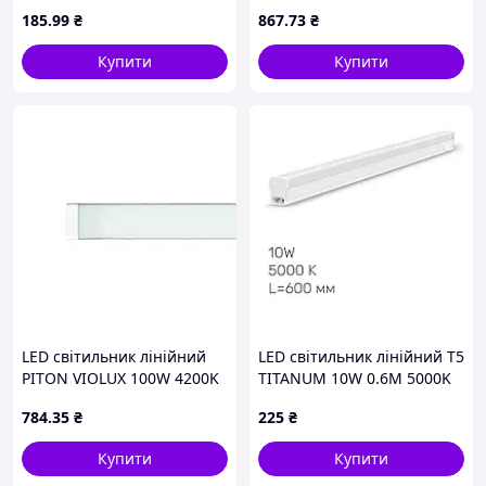
5000K IP54
садово-парковий
185
.99
₴
867
.73
₴
Купити
Купити
LED світильник лінійний
LED свiтильник лiнiйний Т5
PITON VIOLUX 100W 4200K
TITANUM 10W 0.6М 5000K
IP20
784
.35
₴
225
₴
Купити
Купити