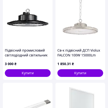
Підвісний промисловий
Св-к підвісний ДСП Violux
світлодіодний світильник
FALCON 100W 15000Lm
MAXUS ASSISTANCE
5000К ІР65
3 000
₴
1 850
.31
₴
HIGHBAY 100W 850 IP65 BL
03
Купити
Купити