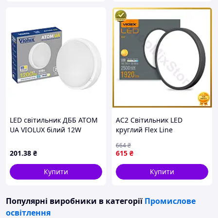
LED світильник ДББ ATOM
AC2 Світильник LED
UA VIOLUX білий 12W
круглий Flex Line
5000K IP54
накладний VIDEX 24W
664
₴
5000K Чорний освітлення
201
.38
₴
615
₴
для дому та офісу світ DE
Купити
Купити
Популярні виробники
в категорії
Промислове
освітлення