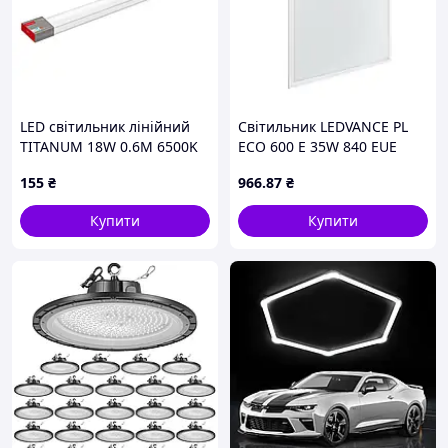
LED свiтильник лiнiйний
Світильник LEDVANCE PL
TITANUM 18W 0.6М 6500K
ECO 600 E 35W 840 EUE
(TL-BN-18066)
світлодіодна панель
155
₴
966
.87
₴
Купити
Купити