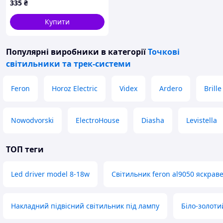
335
₴
Купити
Популярні виробники
в категорії
Точкові
світильники та трек-системи
Feron
Horoz Electric
Videx
Ardero
Brille
Nowodvorski
ElectroHouse
Diasha
Levistella
ТОП теги
Led driver model 8-18w
Світильник feron al9050 яскраве
Накладний підвісний світильник під лампу
Біло-золоти