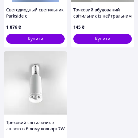
Светодиодный светильник
Точковий вбудований
Parkside с
світильник із нейтральним
ультрафиолетовым
світлом | Арт. 435 | Line F
1 876
₴
145
₴
излучением.
Купити
Купити
Трековий світильник з
лінзою в білому кольорі 7W