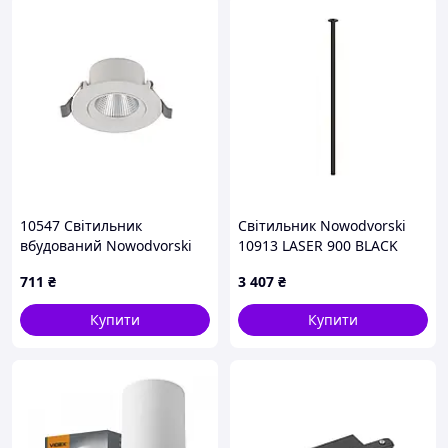
10547 Світильник
Світильник Nowodvorski
вбудований Nowodvorski
10913 LASER 900 BLACK
EGINA LED 5W, 4000K, WH
711
₴
3 407
₴
CN
Купити
Купити