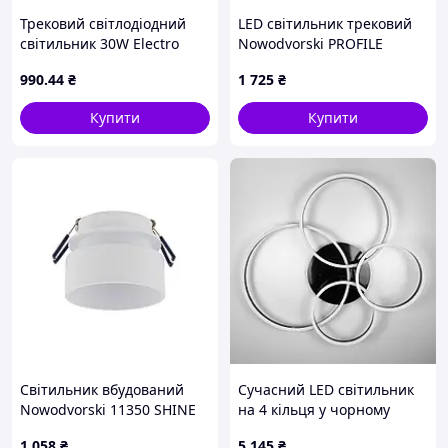
Трековий світлодіодний
LED світильник трековий
світильник 30W Electro
Nowodvorski PROFILE
House з поворотним
TINOS 7 W 3000 К 10372
990
.44
₴
1 725
₴
плафоном 4000К білий IP20
Track-3 Pro
Купити
Купити
Світильник вбудований
Сучасний LED світильник
Nowodvorski 11350 SHINE
на 4 кільця у чорному
WHITE
корпусі
1 058
₴
5 145
₴