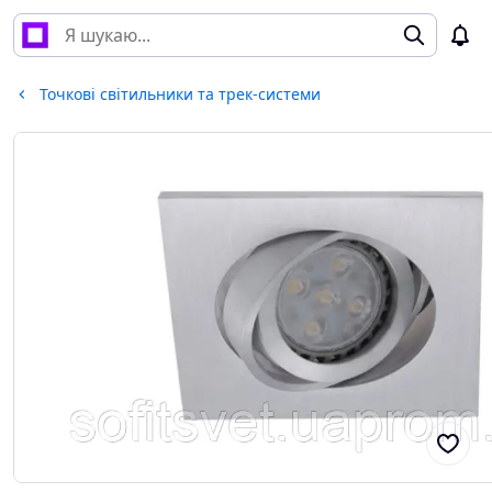
Точкові світильники та трек-системи