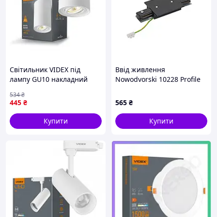
Світильник VIDEX під
Ввід живлення
лампу GU10 накладний
Nowodvorski 10228 Profile
Білий VL-SPF13A-W VL-S-DS
Recessed Power Straight
534
₴
Connector IP20 чорний
445
₴
565
₴
Купити
Купити