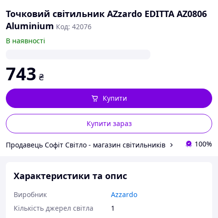
Точковий світильник AZzardo EDITTA AZ0806
Aluminium
Код: 42076
В наявності
743
₴
Купити
Купити зараз
100%
Продавець Софіт Світло - магазин світильників
Характеристики та опис
Виробник
Azzardo
Кількість джерел світла
1