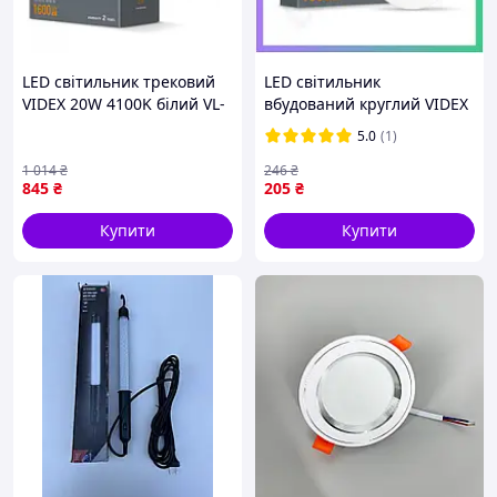
LED світильник трековий
LED світильник
VIDEX 20W 4100K білий VL-
вбудований круглий VIDEX
T-VO
15W 5000K денне світло
5.0
(1)
для освітлення приміщень
енергозберігаючий
1 014
₴
246
₴
845
₴
205
₴
Купити
Купити