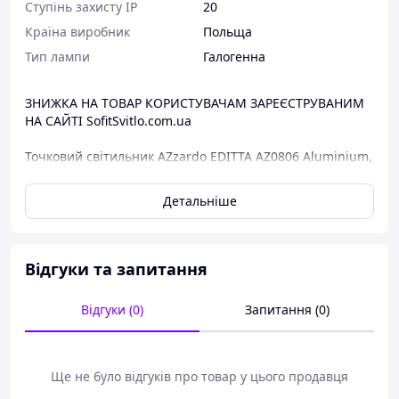
Ступінь захисту IP
20
Країна виробник
Польща
Тип лампи
Галогенна
ЗНИЖКА НА ТОВАР КОРИСТУВАЧАМ ЗАРЕЄСТРУВАНИМ
НА САЙТІ SofitSvitlo.com.ua
Точковий світильник AZzardo EDITTA AZ0806 Aluminium,
Польща.
Сучасний точковий поворотний світильник від
Детальніше
Польської фабрики Аззардо.
Світильник призначений для використання в
приміщенні (Клас захисту IP20).
Відгуки та запитання
Світильник лампою не комплектується.
Підібрати лампу можна у нас на сайті "Лампочки,
Відгуки (0)
Запитання (0)
джерела світла" .
Термін поставки 2 – 3 тижні.
Ще не було відгуків про товар у цього продавця