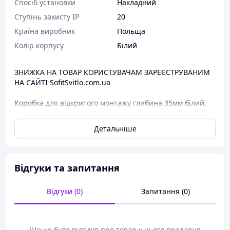
Спосіб установки
Накладний
Ступінь захисту IP
20
Країна виробник
Польща
Колір корпусу
Білий
ЗНИЖКА НА ТОВАР КОРИСТУВАЧАМ ЗАРЕЄСТРУВАНИМ
НА САЙТІ SofitSvitlo.com.ua
Коробка для відкритого монтажу глибина 35мм білий,
Renova, WDE011151 Schneider Electric
Детальніше
Основні характеристики:
Серія продукту: Renova
Тип продукту: Короб для встановлення на поверхні
Кількість в одному комплекті: Комплект із 5 шт.
Відгуки та запитання
кількість постів: 1-постова
Тип монтажу: Відкритий
Відгуки (0)
Запитання (0)
Спосіб встановлення: Гвинт
Матеріал: PC/ABS
Глибина: 35 мм
Діаметр: 83 мм
Ще не було відгуків про товар у цього продавця