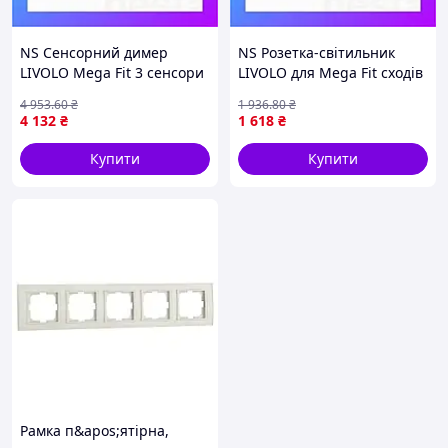
NS Сенсорний димер
NS Розетка-світильник
LIVOLO Mega Fit 3 сенсори
LIVOLO для Mega Fit сходів
(1-2) з розеткою IP44,
і коридору, 2700K, 230В,
4 953
.60
₴
1 936
.80
₴
кришка, 16A 230V,
0.35Вт, сіра, скляна рамка
4 132
₴
1 618
₴
заземлення, чорн Nes22/Q
Nes22/Q
Купити
Купити
Рамка п&apos;ятірна,