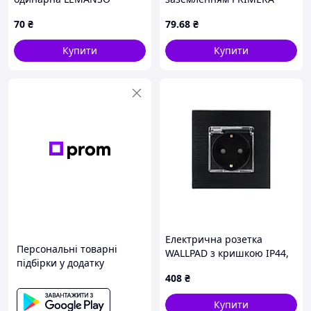
Сакура біла LMR1015 опис,
3004 (Білий) ТМ LUXEL
70
₴
79
.68
₴
характеристики, відгуки
Купити
Купити
Електрична розетка
Персональні товарні
WALLPAD з кришкою IP44,
підбірки у додатку
чорна, настінна
408
₴
дизайнерська, алюмінієва
рамка, 250В 16А
Купити