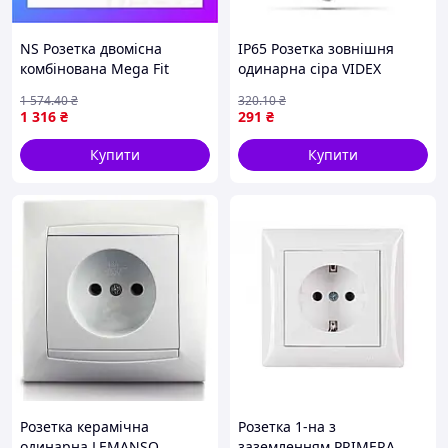
NS Розетка двомісна
IP65 Розетка зовнішня
комбінована Mega Fit
одинарна сіра VIDEX
Силова Інтернет Livolo
BINERA VF-B-VO
1 574
.40
₴
320
.10
₴
білий скло (VL-
1 316
₴
291
₴
C7C1EUK01C-11) Nes22/Q
Купити
Купити
Розетка керамічна
Розетка 1-на з
одинарна LEMANSO
заземленням PRIMERA