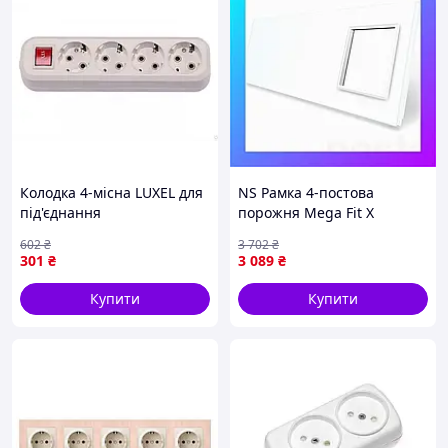
Колодка 4-місна LUXEL для
NS Рамка 4-постова
під'єднання
порожня Mega Fit Х
електрообладнання біла 16
сенсорів 1 розетка (Х-Х-Х-0)
602
₴
3 702
₴
А 220 В з АБС-пластику
LIVOLO, загартоване скло,
301
₴
3 089
₴
біла, 294 Nes22/Q
Купити
Купити