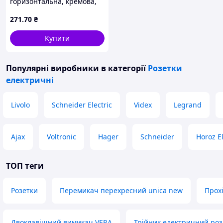
горизонтальна, кремова,
ANESTECH (Туреччина), із
271
.70
₴
вставками MDR
Купити
Популярні виробники
в категорії
Розетки
електричні
Livolo
Schneider Electric
Videx
Legrand
Ajax
Voltronic
Hager
Schneider
Horoz El
ТОП теги
Розетки
Перемикач перехресний unica new
Прохі
Двоклавішний вимикач VERA
Трійник електричний ро