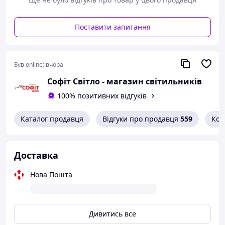
Комплектація для монтажу: |1. Механізм.
2. Рамка (набирається із складових частин).
Поставити запитання
Був online:
вчора
Софіт Світло - магазин світильників
100% позитивних відгуків
Каталог продавця
Відгуки про продавця
559
Кон
Доставка
Нова Пошта
Дивитись все