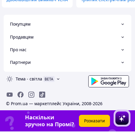
Покупцям
Продавцям
Про нас
Партнери
Тема
-
світла
BETA
© Prom.ua — маркетплейс України, 2008-2026
Наскільки
Розказати
зручно на Промі?