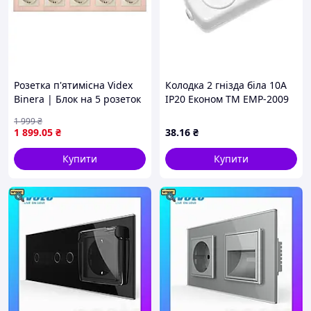
Розетка п'ятимісна Videx
Колодка 2 гнізда біла 10A
Binera | Блок на 5 розеток
IP20 Економ ТМ ЕМР-2009
із заземленням |
1 999
₴
Алюмінієва Рамка Мідна
1 899
.05
₴
38
.16
₴
Купити
Купити