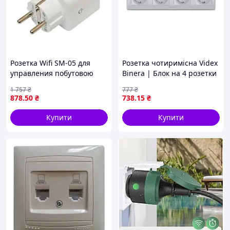
Розетка Wifi SM-05 для
Розетка чотиримісна Videx
управления побутовою
Binera | Блок на 4 розетки
технікою з мобільного
із заземленням |
1 757
₴
777
₴
додатку 16А 3500Вт
Пластикова Рамка Срібний
878
.50
₴
738
.15
₴
Шовк
Купити
Купити