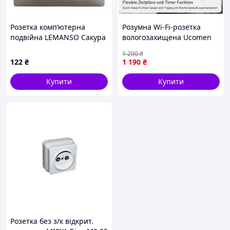
Розетка комп’ютерна
Розумна Wi-Fi-розетка
подвійна LEMANSO Сакура
вологозахищена Ucomen
крем LMR1129 опис,
16 A Smart Plug зовнішня
1 200
₴
характеристики, відгуки
вулична з застосунком
122
₴
1 190
₴
eWelink Alexa Google Home
Купити
Купити
Розетка без з/к відкрит.