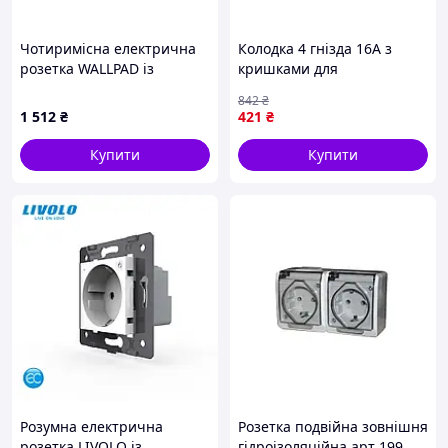
Чотиримісна електрична
Колодка 4 гнізда 16А з
розетка WALLPAD із
кришками для
заземленням, шторки,
підключення
842
₴
сіра, алюмінієва рамка,
електроприладів каучук
1 512
₴
421
₴
250В 16А
IP44 BEMIS
Купити
Купити
Розумна електрична
Розетка подвійна зовнішня
розетка LIVOLO із
гідроізоляційна арт 199