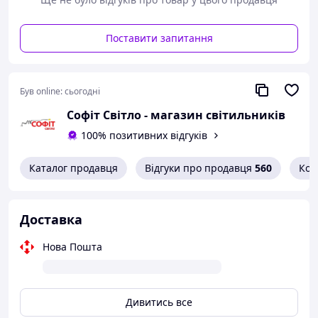
Комплектація для монтажу: |1. Механізм.
2. Рамка (набирається із складових частин).
Поставити запитання
Був online:
сьогодні
Софіт Світло - магазин світильників
100% позитивних відгуків
Каталог продавця
Відгуки про продавця
560
Кон
Доставка
Нова Пошта
Дивитись все