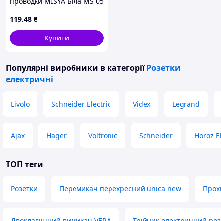
проводки MISYA Біла MS 05
11 113 ТМ GUNSAN
119
.48
₴
Купити
Популярні виробники
в категорії
Розетки
електричні
Livolo
Schneider Electric
Videx
Legrand
Ajax
Hager
Voltronic
Schneider
Horoz El
ТОП теги
Розетки
Перемикач перехресний unica new
Прохі
Двоклавішний вимикач VERA
Трійник електричний ро