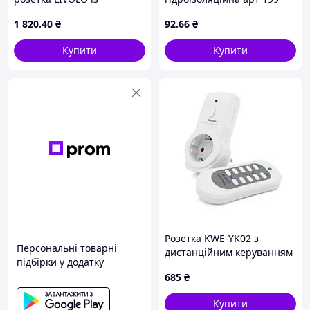
заземленням, біла скляна
ML-36 ТМ OPV
1 820
.40
₴
92
.66
₴
рамка, шторки, 250В 16А,
настінна дизайнерська
Купити
Купити
Розетка KWE-YK02 з
Персональні товарні
дистанційним керуванням
підбірки у додатку
685
₴
Купити