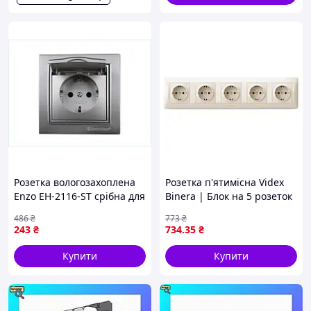
Розетка вологозахоплена
Розетка п'ятимісна Videx
Enzo EH-2116-ST срібна для
Binera | Блок на 5 розеток
зовнішнього використання
із заземленням |
486
₴
773
₴
з кришкою IP22 16А 220-
Пластикова Рамка Кремова
243
₴
734
.35
₴
250V
Купити
Купити