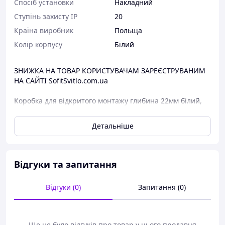
Спосіб установки
Накладний
Ступінь захисту IP
20
Країна виробник
Польща
Колір корпусу
Білий
ЗНИЖКА НА ТОВАР КОРИСТУВАЧАМ ЗАРЕЄСТРУВАНИМ
НА САЙТІ SofitSvitlo.com.ua
Коробка для відкритого монтажу глибина 22мм білий,
Renova, WDE011150 Schneider Electric
Детальніше
Основні характеристики:
Серія продукту: Renova
Тип продукту: Короб для встановлення на поверхні
Кількість в одному комплекті: Комплект із 5 шт.
Відгуки та запитання
кількість постів: 1-постова
Тип монтажу: Відкритий
Відгуки (0)
Запитання (0)
Спосіб встановлення: Гвинт
Матеріал: PC/ABS
Глибина: 22 мм
Діаметр: 83 мм
Ще не було відгуків про товар у цього продавця