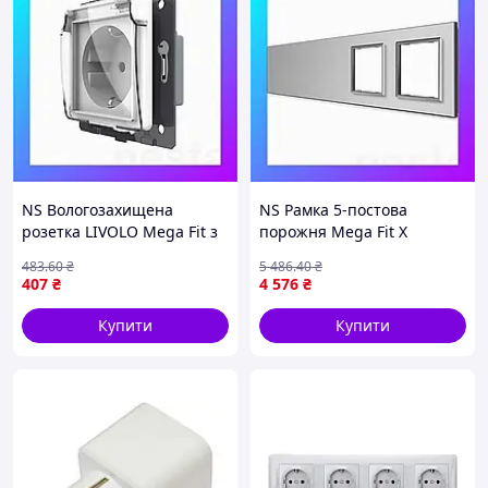
NS Вологозахищена
NS Рамка 5-постова
розетка LIVOLO Mega Fit з
порожня Mega Fit Х
кришкою, біла, IP44, 16А
сенсорів 2 розетки (Х-Х-
483
.60
₴
5 486
.40
₴
230В, з заземленням та
Х-0-0) LIVOLO, загартоване
407
₴
4 576
₴
шторками, Nes22/Q
скло, сіра, 3 Nes22/Q
Купити
Купити