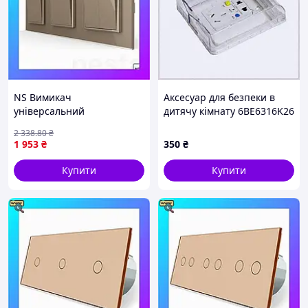
NS Вимикач
Аксесуар для безпеки в
універсальний
дитячу кімнату 6BE6316K26
(звичайний/прохідний)
2 338
.80
₴
Mega Fit 4-клавішний (1-1-
1 953
₴
350
₴
2) LIVOLO золото скло
Nes22/Q
Купити
Купити