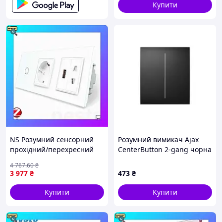
Купити
NS Розумний сенсорний
Розумний вимикач Ajax
прохідний/перехресний
CenterButton 2-gang чорна
Mega Fit вимикач 1 сенсор
4 767
.60
₴
1 розетка 1 USB 1 розетка
3 977
₴
473
₴
універ Nes22/Q
Купити
Купити