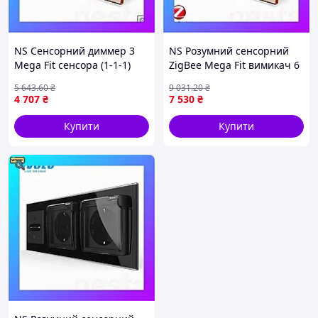
NS Сенсорний диммер 3
NS Розумний сенсорний
Mega Fit сенсора (1-1-1)
ZigBee Mega Fit вимикач 6
Livolo золото скло (VL-
сенсорів (2-2-2) Livolo
5 643
.60
₴
9 031
.20
₴
C701D/C701D/C701D-13)
золото (VL-
4 707
₴
7 530
₴
Nes22/Q
C702Z/C702Z/C702Z-1
Nes22/Q
Купити
Купити