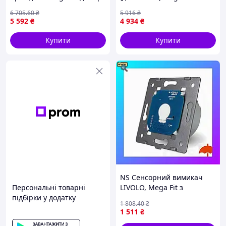
з розеткою LIVOLO 16А
вимикач з 2 розетками
6 705
.60
₴
5 916
₴
230В із заземленням,
LIVOLO білий скло Nes22/Q
5 592
₴
4 934
₴
шторки, сіри Nes22/Q
Купити
Купити
NS Сенсорний вимикач
Персональні товарні
LIVOLO, Mega Fit з
підбірки у додатку
вологозахистом IP44, 5А
1 808
.40
₴
230В, без нейтралі (VL-
1 511
₴
C701IP) Nes22/Q