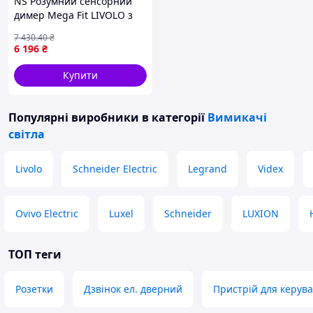
NS Розумний сенсорний
димер Mega Fit LIVOLO з
двома розетками IP44,
7 430
.40
₴
чорний 2.5D, скло, 16A
6 196
₴
230V, із за Nes22/Q
Купити
Популярні виробники
в категорії
Вимикачі
світла
Livolo
Schneider Electric
Legrand
Videx
Ovivo Electric
Luxel
Schneider
LUXION
ТОП теги
Розетки
Дзвінок ел. дверний
Пристрій для керув