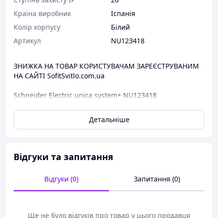
Країна виробник
Іспанія
Колір корпусу
Білий
Артикул
NU123418
ЗНИЖКА НА ТОВАР КОРИСТУВАЧАМ ЗАРЕЄСТРУВАНИМ
НА САЙТІ SofitSvitlo.com.ua
Schneider Electric unica system+ NU123418
Блоки призначені для компактної установки різних
Детальніше
механізмів та пристроїв серії New Unica.
Основні характеристики:
Серія: New Unica
Відгуки та запитання
Тип продукту: Workstation
Кількість модулів: 3 x 4 modules
Відгуки (0)
Запитання (0)
Режим фіксації: Гвинти
Тип монтажу: Відкритий
Кабельне введення:
- 5 знімні плати
Ще не було відгуків про товар у цього продавця