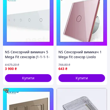
NS Сенсорний вимикач 5
NS Сенсорний вимикач 1
Mega Fit сенсорів (1-1-1-1-
Mega Fit сенсор Livolo
1) Livolo білий скло (VL-
рожевий скло (VL-FC1-2GP)
4 675
.20
₴
766
.80
₴
C705-11) Nes22/Q
Nes22/Q
3 900
₴
643
₴
Купити
Купити