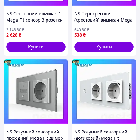
NS Сенсорний вимикач 1
NS Перехресний
Mega Fit сенсор 3 розетки
(хрестовий) вимикач Mega
Livolo сірий скло (VL-
Fit LIVOLO, 2-клавішний,
3 148
.80
₴
640
.80
₴
C701/C7C3EU-15) Nes22/Q
чорний, модуль без
2 628
₴
538
₴
рамки(VL-FCMM10A-1
Nes22/Q
Купити
Купити
NS Розумний сенсорний
NS Розумний сенсорний
прохідний Mega Fit димер
(дотиковий) Mega Fit