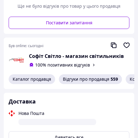
- 2 низ cable entries 30 мм
Ще не було відгуків про товар у цього продавця
- 2 низ cable entries 20 мм
- 2 низ cable entries 25 мм
матеріал:
Поставити запитання
- ABS (акрилонітрил-бутадієн-стирол): коробка
- ABS (акрилонітрил-бутадієн-стирол): separator
- ABS (акрилонітрил-бутадієн-стирол): рамка
Був online:
сьогодні
Глибина: 60 мм
Ширина: 230 мм
Софіт Світло - магазин світильників
Висота: 165 мм
100% позитивних відгуків
Вага: 0,508 кг
Комплектація для монтажу: |1. Механізми серії New
Каталог продавця
Відгуки про продавця
559
Кон
Unica.
2. Супорт (входить у комплект)
Доставка
Нова Пошта
Дивитись все