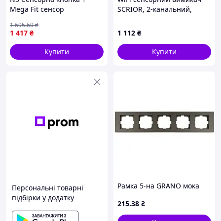
Mega Fit сенсор
SCRIOR, 2-канальний,
Імпульсний вимикач
настінний
1 695
.60
₴
Майстер кнопка Livolo
1 417
₴
1 112
₴
сірий скло (VL-C701H-15)
Nes22/Q
Купити
Купити
Рамка 5-на GRANO мока
Персональні товарні
підбірки у додатку
215
.38
₴