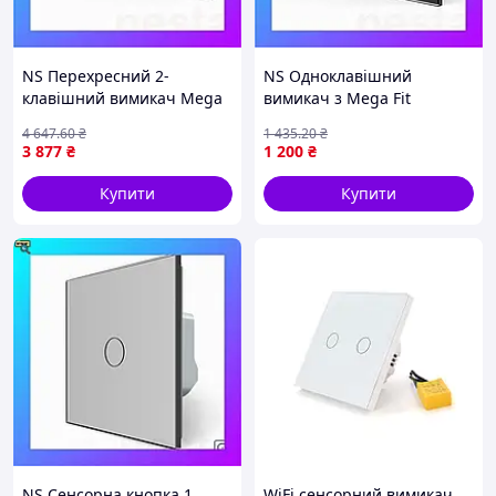
NS Перехресний 2-
NS Одноклавішний
клавішний вимикач Mega
вимикач з Mega Fit
Fit з розеткою та розеткою
розеткою Livolo чорний
4 647
.60
₴
1 435
.20
₴
з USB Type-C 18Вт,
скло (VL-C7C1EUK1-12)
3 877
₴
1 200
₴
заземлення, LIVO Nes22/Q
Nes22/Q
Купити
Купити
NS Сенсорна кнопка 1
WiFi сенсорний вимикач