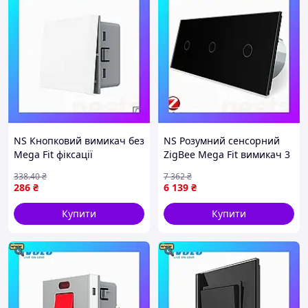
NS Кнопковий вимикач без
NS Розумний сенсорний
Mega Fit фіксації
ZigBee Mega Fit вимикач 3
(дзвінковий / імпульсний)
сенсорів (1-1-1) Livolo
338
.40
₴
7 362
₴
LIVOLO, білий, модуль без
чорний (VL-
286
₴
6 139
₴
рамки ( Nes22/Q
C701Z/C701Z/C701Z-1
Nes22/Q
Купити
Купити