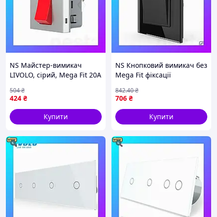
NS Майстер-вимикач
NS Кнопковий вимикач без
LIVOLO, сірий, Mega Fit 20А
Mega Fit фіксації
230В, модуль без рамки
Дзвінковий вимикач
504
₴
842
.40
₴
(VL-FCMKV20A-2IP) Nes22/Q
Імпульсний вимикач Livolo
424
₴
706
₴
чорний скло (V Nes22/Q
Купити
Купити