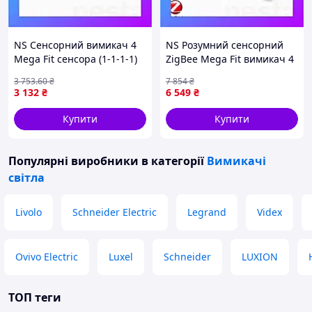
NS Сенсорний вимикач 4
NS Розумний сенсорний
Mega Fit сенсора (1-1-1-1)
ZigBee Mega Fit вимикач 4
Livolo білий скло (VL-C704-
сенсора (1-1-2) Livolo білий
3 753
.60
₴
7 854
₴
11) Nes22/Q
скло (VL-C701Z/C701Z/C702
3 132
₴
6 549
₴
Nes22/Q
Купити
Купити
Популярні виробники
в категорії
Вимикачі
світла
Livolo
Schneider Electric
Legrand
Videx
Ovivo Electric
Luxel
Schneider
LUXION
ТОП теги