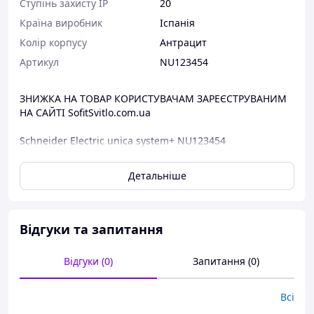
Ступінь захисту IP
20
Країна виробник
Іспанія
Колір корпусу
Антрацит
Артикул
NU123454
ЗНИЖКА НА ТОВАР КОРИСТУВАЧАМ ЗАРЕЄСТРУВАНИМ
НА САЙТІ SofitSvitlo.com.ua
Schneider Electric unica system+ NU123454
Блоки призначені для компактної установки різних
Детальніше
механізмів та пристроїв серії New Unica.
Основні характеристики:
Серія: New Unica
Відгуки та запитання
Тип продукту: Workstation
Кількість модулів: 3 x 4 modules
Відгуки (0)
Запитання (0)
Режим фіксації: Гвинти
Тип монтажу: Відкритий
Кабельне введення:
Всі
- 5 знімні плати