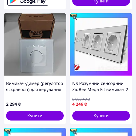
Купити
Вимикач-димер (регулятор
NS Розумний сенсорний
яскравості) для керування
ZigBee Mega Fit вимикач 2
освітленням.
сенсора 3 розетки Livolo
5 090
.40
₴
сірий скло (VL-
2 294
₴
4 246
₴
C702Z/C7C3EU-1 Nes22/Q
Купити
Купити