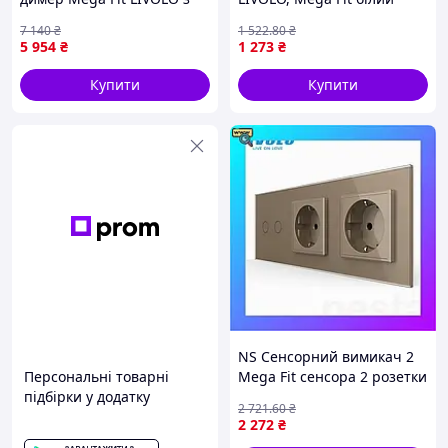
двома розетками IP44,
скляний, прохідний /
7 140
₴
1 522
.80
₴
чорний, скло, 16A 230V, із
перехресний, 5А 230В, без
5 954
₴
1 273
₴
заземле Nes22/Q
нейтралі (V Nes22/Q
Купити
Купити
NS Сенсорний вимикач 2
Персональні товарні
Mega Fit сенсора 2 розетки
підбірки у додатку
Livolo золото скло (VL-
2 721
.60
₴
C702/C7C2EU-13) Nes22/Q
2 272
₴