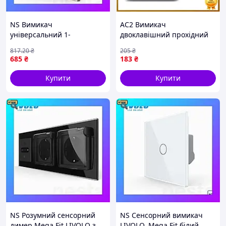
NS Вимикач
AC2 Вимикач
універсальний 1-
двоклавішний прохідний
клавішний Mega Fit Livolo
Flex Line VIDEX срібний
817
.20
₴
205
₴
золото скло 250В 10А (VL-
шовк для дому та офісу
685
₴
183
₴
С7FCMKS-2AP) Nes22/Q
тумблер прихований MOD
DE
Купити
Купити
NS Розумний сенсорний
NS Сенсорний вимикач
димер Mega Fit LIVOLO з
LIVOLO, Mega Fit білий