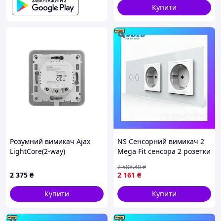
Купити
Розумний вимикач Ajax
NS Сенсорний вимикач 2
LightCore(2-way)
Mega Fit сенсора 2 розетки
Livolo білий скло (VL-
2 588
.40
₴
C702/C7C2EU-11) Nes22/Q
2 375
₴
2 161
₴
Купити
Купити