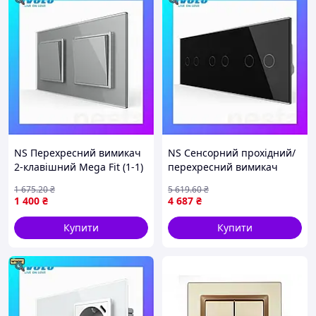
NS Перехресний вимикач
NS Сенсорний прохідний/
2-клавішний Mega Fit (1-1)
перехресний вимикач
LIVOLO сірий скло Nes22/Q
Mega Fit 6 сенсорів (2-2-2)
1 675
.20
₴
5 619
.60
₴
Livolo чорний скло (VL-
1 400
₴
4 687
₴
C706S-12 Nes22/Q
Купити
Купити