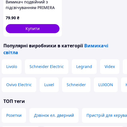
Вимикач подвійний з
підсвічуванням PRIMERA
3006 (Білий) ТМ LUXEL
79
.90
₴
Купити
Популярні виробники
в категорії
Вимикачі
світла
Livolo
Schneider Electric
Legrand
Videx
Ovivo Electric
Luxel
Schneider
LUXION
ТОП теги
Розетки
Дзвінок ел. дверний
Пристрій для керув