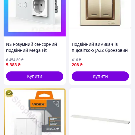
NS Розумний сенсорний
Подвійний вимикач із
подвійний Mega Fit
підсвіткою JAZZ бронзовий
прохідний вимикач LIVOLO
для прихованого
6 454
.80
₴
416
₴
з розеткою та USB Type-C
встановлення з гнитовими
5 383
₴
208
₴
18Вт, біла, Nes22/Q
клемами 10 А
Купити
Купити