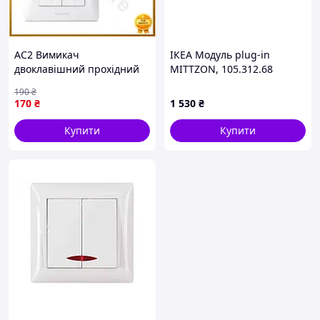
AC2 Вимикач
ІКЕА Модуль plug-in
двоклавішний прохідний
MITTZON, 105.312.68
Flex Line білий VIDEX для
190
₴
освітлення в стіні тумблер
170
₴
1 530
₴
для дому MOD58L DE
Купити
Купити