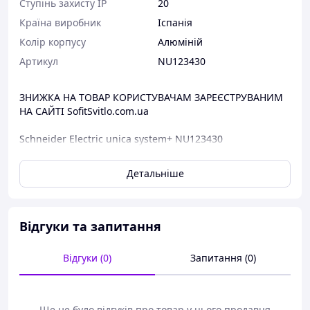
Ступінь захисту IP
20
Країна виробник
Іспанія
Колір корпусу
Алюміній
Артикул
NU123430
ЗНИЖКА НА ТОВАР КОРИСТУВАЧАМ ЗАРЕЄСТРУВАНИМ
НА САЙТІ SofitSvitlo.com.ua
Schneider Electric unica system+ NU123430
Блоки призначені для компактної установки різних
Детальніше
механізмів та пристроїв серії New Unica.
Основні характеристики:
Серія: New Unica
Відгуки та запитання
Тип продукту: Workstation
Кількість модулів: 3 x 4 modules
Відгуки (0)
Запитання (0)
Режим фіксації: Гвинти
Тип монтажу: Відкритий
Кабельне введення:
- 5 знімні плати
Ще не було відгуків про товар у цього продавця