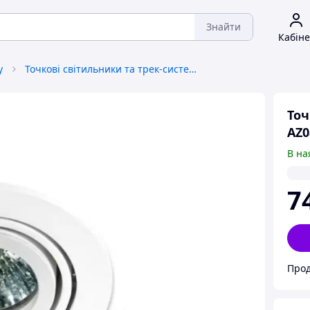
Знайти
Кабіне
у
Точкові світильники та трек-системи
Точ
AZ0
В на
7
Прод