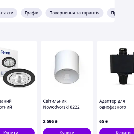
 40526) – елегантне та функціональне рішення для
нтакти
Графік
Повернення та гарантія
Про прода
й дизайн та практичність? Точковий світильник
е, що вам потрібно! Його лаконічний білий колір
часний акцент.
 вітальні, спальні, кухні, коридору або ванної
ить будь-який інтер'єр.
приємне для очей світло, створюючи затишну
кісних матеріалів, що гарантує тривалий термін
є швидко насолоджуватися новим освітленням.
 рішення для невеликих приміщень, де важлива
ваний
Світильник
Адаптер для
отний
Nowodvorski 8222
однофазного
льник Feron
POINT Tone
шинопроводу Fe
0 під лампу
white/white
LD1040 чорний
2 596
₴
65
₴
ий
Купити
Купити
Купити