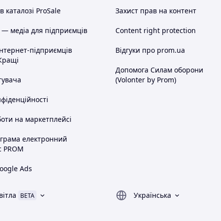
 каталозі ProSale
Захист прав на контент
 — медіа для підприємців
Content right protection
інтернет-підприємців
Відгуки про prom.ua
Кращі
Допомога Силам оборони
тувача
(Volonter by Prom)
нфіденційності
оти на маркетплейсі
ограма електронний
с PROM
oogle Ads
вітла
Українська
BETA