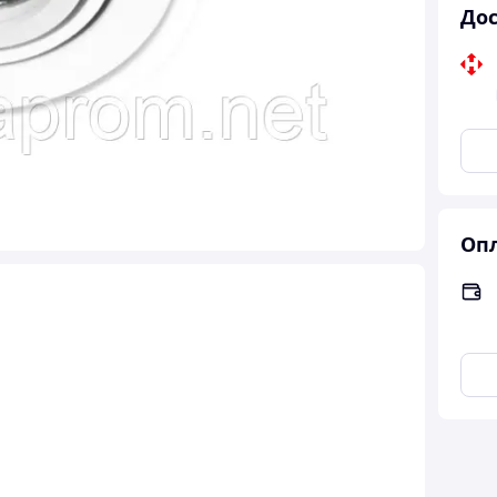
Дос
Опл