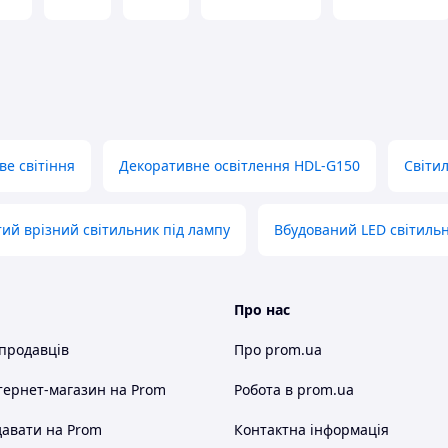
ве світіння
Декоративне освітлення HDL-G150
Світил
тий врізний світильник під лампу
Вбудований LED світиль
Про нас
 продавців
Про prom.ua
тернет-магазин
на Prom
Робота в prom.ua
авати на Prom
Контактна інформація