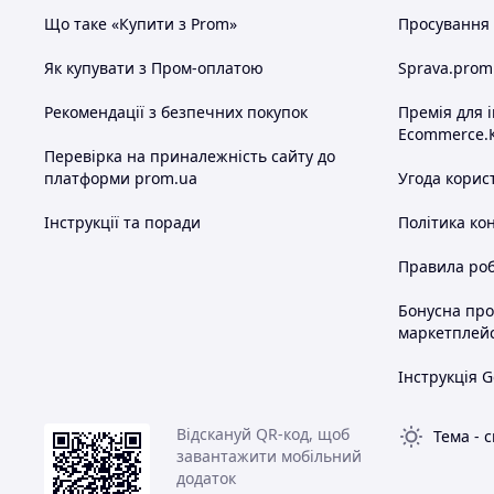
Що таке «Купити з Prom»
Просування в
Як купувати з Пром-оплатою
Sprava.prom
Рекомендації з безпечних покупок
Премія для 
Ecommerce.
Перевірка на приналежність сайту до
платформи prom.ua
Угода корис
Інструкції та поради
Політика ко
Правила роб
Бонусна пр
маркетплей
Інструкція G
Відскануй QR-код, щоб
Тема
-
с
завантажити мобільний
додаток