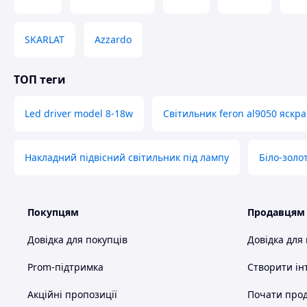
SKARLAT
Azzardo
ТОП теги
Led driver model 8-18w
Світильник feron al9050 яскра
Накладний підвісний світильник під лампу
Біло-золо
Покупцям
Продавцям
Довідка для покупців
Довідка для
Prom-підтримка
Створити ін
Акційні пропозиції
Почати прод