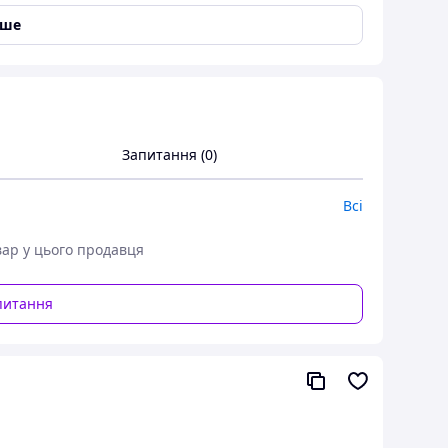
іше
Запитання (0)
Всі
вар у цього продавця
питання