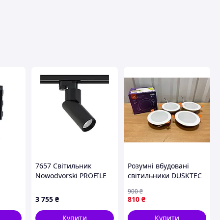
вця
7657 Світильник
Розумні вбудовані
Nowodvorski PROFILE
світильники DUSKTEC
ron
INDIA BL CN
10 Вт 1000 лм Alexa
900
₴
2700K-6000K, 6 шт.
3 755
₴
810
₴
Купити
Купити