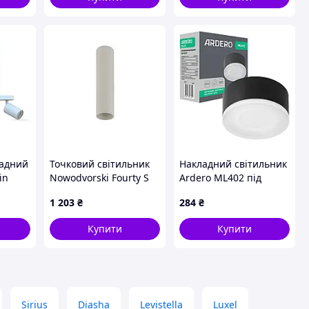
ладний
Точковий світильник
Накладний світильник
in
Nowodvorski Fourty S
Ardero ML402 під
 лампи
Silk Grey (10883)
лампу чорний
1 203
₴
284
₴
й
Купити
Купити
Sirius
Diasha
Levistella
Luxel