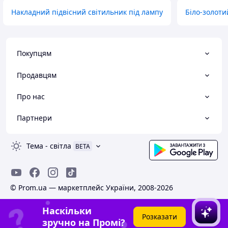
Накладний підвісний світильник під лампу
Біло-золоти
Покупцям
Продавцям
Про нас
Партнери
Тема
-
світла
BETA
© Prom.ua — маркетплейс України, 2008-2026
Наскільки
Розказати
зручно на Промі?