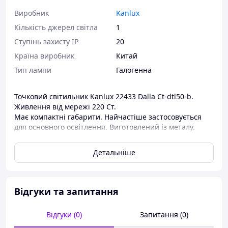
Виробник
Kanlux
Кількість джерел світла
1
Ступінь захисту IP
20
Країна виробник
Китай
Тип лампи
Галогенна
Точковий світильник Kanlux 22433 Dalla Ct-dtl50-b.
Живлення від мережі 220 Ст.
Має компактні габарити. Найчастіше застосовується
для основного освітлення. Виготовлений із металу.
Гармонійний та стильний дизайн. Використовується як
для освітлення торгових площ, так і для офісів та
Детальніше
житлових кімнат.
Відгуки та запитання
Відгуки (0)
Запитання (0)