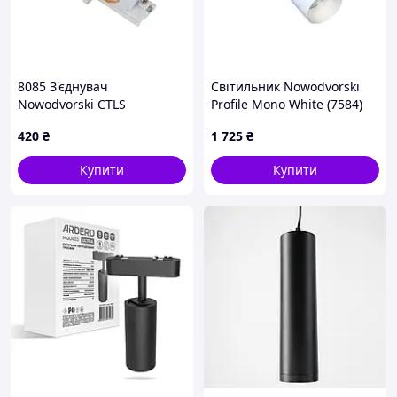
8085 З'єднувач
Світильник Nowodvorski
Nowodvorski CTLS
Profile Mono White (7584)
STRAIGHT CONNECTOR
420
₴
1 725
₴
MINI WHITE CN
Купити
Купити