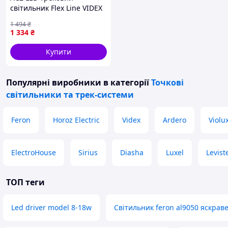
світильник Flex Line VIDEX
30W чорний
1 494
₴
циліндричний для бутіків
1 334
₴
офісів ресторанів MOD58L
DE
Купити
Популярні виробники
в категорії
Точкові
світильники та трек-системи
Feron
Horoz Electric
Videx
Ardero
Violu
ElectroHouse
Sirius
Diasha
Luxel
Levist
ТОП теги
Led driver model 8-18w
Світильник feron al9050 яскраве