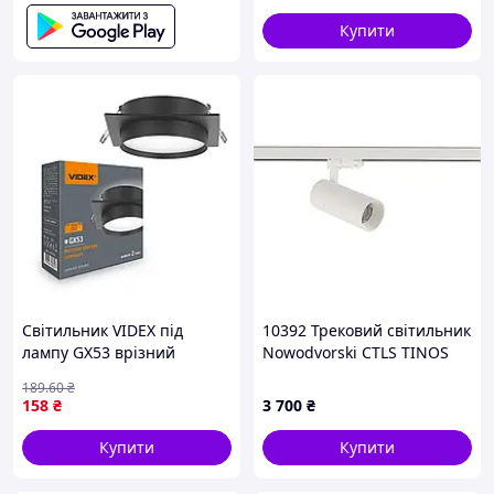
Купити
Світильник VIDEX під
10392 Трековий світильник
лампу GX53 врізний
Nowodvorski CTLS TINOS
Квадратний Чорний (VL-
LED 30W, 3000K, WH CN
189
.60
₴
SPF33S-B)
158
₴
3 700
₴
Купити
Купити