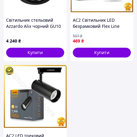
Світильник стельовий
AC2 Світильник LED
Azzardo Alix чорний GU10
безрамковий Flex Line
(m00869840)
круглий VIDEX 24W 4000K
507
₴
220V освітлення для дому
4 240
₴
469
₴
та офісу MOD58 DE
Купити
Купити
AC2 LED трековий