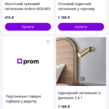
Магнітний трековий
Точковий підвісний
світильник Ardero MGU403
світильник у чорному
ULTRA 12Вт 2700K для
корпусі 28х8 см
415
₴
1 105
₴
накладної шини CAB1400
потужністю 30W
Купити
Купити
Одинарний світильник із
Персональні товарні
функцією 2 в 1
підбірки у додатку
1 165
₴