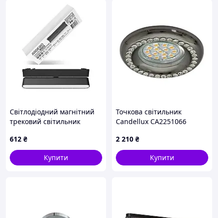
Світлодіодний магнітний
Точкова світильник
трековий світильник
Candellux CA2251066
Ardero MGU402F ULTRA
чорний круглий GU10 50W
612
₴
2 210
₴
12Вт 4000K чорний
(e796043)
Купити
Купити