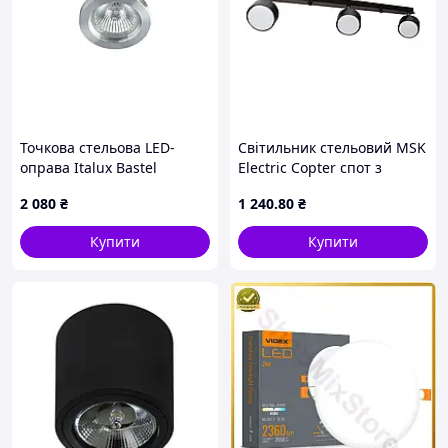
Точкова стельова LED-
Світильник стельовий MSK
оправа Italux Bastel
Electric Copter спот з
сатинована (MQ71810-1B)
трьома поворотними
2 080
₴
1 240
.80
₴
(m00260431)
плафонами GX53 NL 80405-
3 BK Чорний (619512) D12-
Купити
Купити
2026