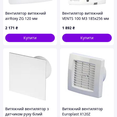
робочи
х годин)
та
Вентилятор витяжний
Вентилятор витяжний
встанов
airRoxy ZG 120 мм
VENTS 100 МЗ 185x256 мм
лення
автоматичні жалюзі
вентил
2 171
₴
1 892
₴
ятора
Купити
Купити
під
будь-
Л
яким
кутом.
Підшип
ники не
вимага
ють
обслуго
вуванн
я та
мають
запас
мастил
Витяжний вентилятор з
Витяжний вентилятор
ьного
датчиком руху білий
Europlast X120Z
матеріа