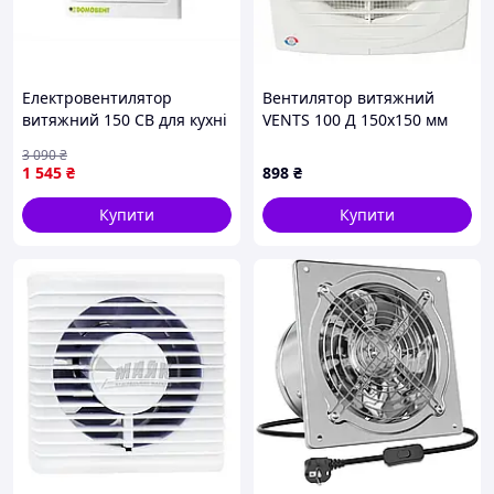
до 30
хвилин.
Обладн
Електровентилятор
Вентилятор витяжний
аний
витяжний 150 СВ для кухні
VENTS 100 Д 150x150 мм
таймер
і ванної потужний 24 Вт
ом, що
3 090
₴
продуктивність 292 м.куб/
регулю
1 545
₴
898
₴
год
ється
(час
Купити
Купити
спраць
овуван
TH
ня від 2
до 30
хвилин)
і реле
вологос
ті (поріг
спраць
овуван
ня 60-
90%).