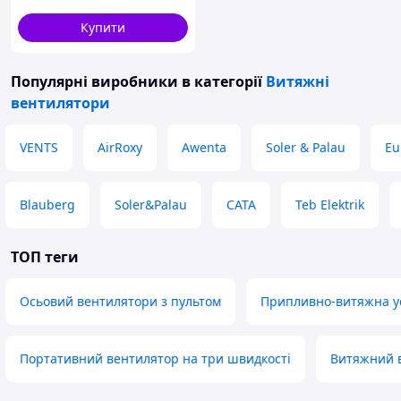
Обладн
Купити
аний
шнурко
вим
Популярні виробники
в категорії
Витяжні
вимика
вентилятори
чем,
регульо
VENTS
AirRoxy
Awenta
Soler & Palau
Eu
ваним
таймер
ом (час
спраць
Blauberg
Soler&Palau
CATA
Teb Elektrik
ВТН
овуван
ня від 2
ТОП теги
до 30
хвилин)
та реле
Осьовий вентилятори з пультом
Припливно-витяжна ус
вологос
ті (поріг
спраць
Портативний вентилятор на три швидкості
Витяжний в
овуван
ня 60-
90%).