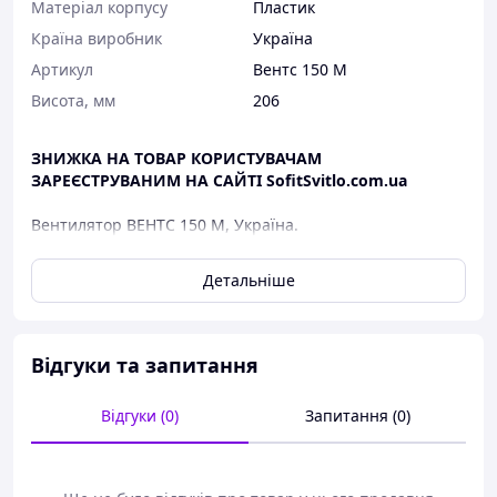
Матеріал корпусу
Пластик
Країна виробник
Україна
Артикул
Вентс 150 М
Висота, мм
206
ЗНИЖКА НА ТОВАР КОРИСТУВАЧАМ
ЗАРЕЄСТРУВАНИМ НА САЙТІ SofitSvitlo.com.ua
Вентилятор ВЕНТС 150 М, Україна.
Побутові вентилятори ВЕНТС виготовляються в Україні
Детальніше
та призначені для примусової вентиляції (припливу та
витяжки повітря) у будинках та квартирах. Вентилятори
встановлюються у приміщеннях із найбільшим
забрудненням або вологістю: кухня, ванна кімната,
Відгуки та запитання
санвузол. Можуть монтуватися безпосередньо в отвір
вентиляційної шахти або систему повітроводів і
Відгуки (0)
Запитання (0)
вентиляційних каналів.
Особливості вентиляторів ВЕНТС:
- Сучасний дизайн;