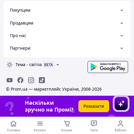
Обладн
Покупцям
аний
таймер
Продавцям
ом і
датчик
Про нас
ом руху
(зона
Партнери
ТР
дії
датчик
а від 1
Тема
-
світла
BETA
до 4 м,
кут
огляду
до
© Prom.ua — маркетплейс України, 2008-2026
100°).
Наскільки
Розказати
зручно на Промі?
Головна
Каталог
Кошик
Чати
Кабінет