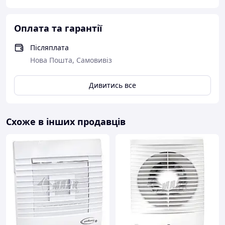
аний
зворот
ним
К
Оплата та гарантії
клапан
ом для
Післяплата
запобіг
Нова Пошта, Самовивіз
ання
зворот
ній тягі.
Дивитись все
Двигун
обладн
аний
Схоже в інших продавців
підшип
никами
коченн
я для
збільш
ення
терміну
служби
(прим.
40 тис.