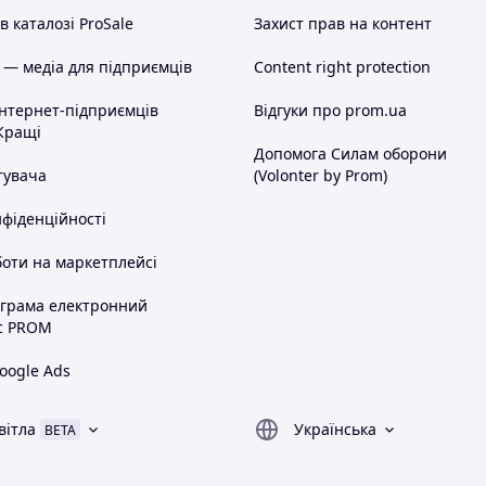
 каталозі ProSale
Захист прав на контент
 — медіа для підприємців
Content right protection
інтернет-підприємців
Відгуки про prom.ua
Кращі
Допомога Силам оборони
тувача
(Volonter by Prom)
нфіденційності
оти на маркетплейсі
ограма електронний
с PROM
oogle Ads
вітла
Українська
BETA