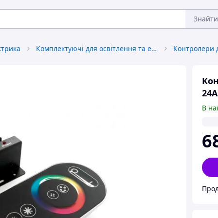
Знайти
ктрика
Комплектуючі для освітлення та електрики
Кон
24А
В на
6
Прод