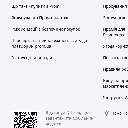
Що таке «Купити з Prom»
Просування в
Як купувати з Пром-оплатою
Sprava.prom
Рекомендації з безпечних покупок
Премія для 
Ecommerce.
Перевірка на приналежність сайту до
платформи prom.ua
Угода корис
Інструкції та поради
Політика ко
Правила роб
Бонусна пр
маркетплей
Інструкція G
Відскануй QR-код, щоб
Тема
-
с
завантажити мобільний
додаток