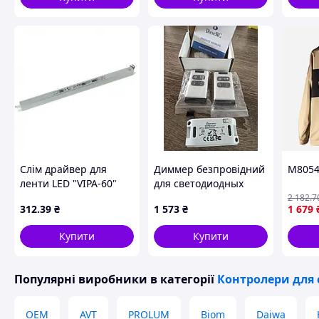
голос
Слім драйвер для
Диммер безпровідний
M805
ленти LED "VIPA-60"
для светодиодных
лент, реле-приемник,
2 182
.7
312
.39
₴
1 573
₴
1 679
контроллер
постоянного тока 5–30
Купити
Купити
В, 10 А, с двумя
пультами
дистанционног
Популярні виробники
в категорії
Контролери для 
OEM
AVT
PROLUM
Biom
Daiwa