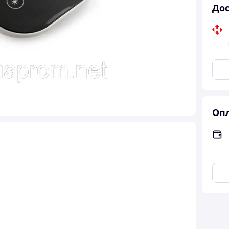
Дос
Опл