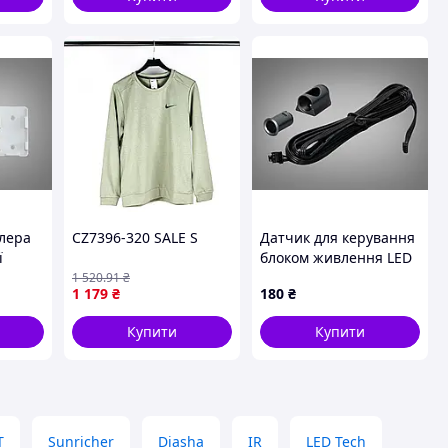
олера
CZ7396-320 SALE S
Датчик для керування
ї
блоком живлення LED
стрічки, відкриття
1 520
.91
₴
1 179
₴
180
₴
дверей
Купити
Купити
T
Sunricher
Diasha
IR
LED Tech