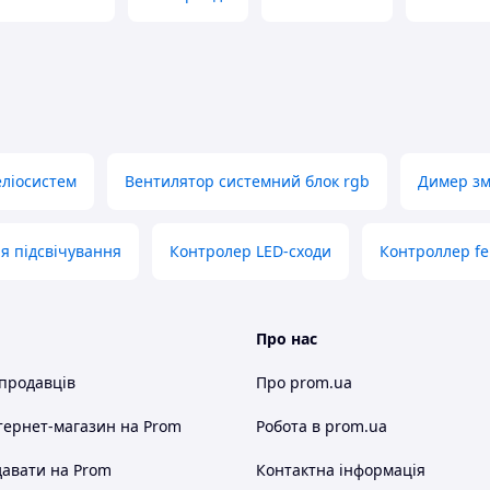
еліосистем
Вентилятор системний блок rgb
Димер зм
ля підсвічування
Контролер LED-сходи
Контроллер fe
Про нас
 продавців
Про prom.ua
тернет-магазин
на Prom
Робота в prom.ua
авати на Prom
Контактна інформація