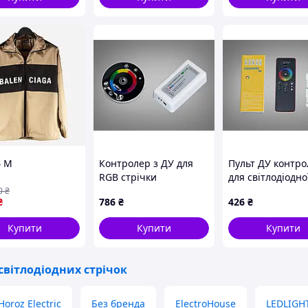
ове
4 M
Контролер з ДУ для
Пульт ДУ контр
RGB стрічки
для світлодіодно
стрічки
0
₴
₴
786
₴
426
₴
Купити
Купити
Купити
світлодіодних стрічок
Horoz Electric
Без бренда
ElectroHouse
LEDLIGH