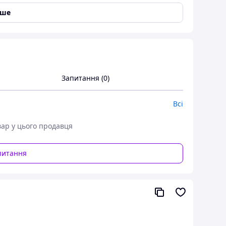
іше
Запитання (0)
Всі
вар у цього продавця
 RGB (різнокольоровою) стрічкою. Контролер
ті свічення, статичні та динамічні режими зміни
питання
 пульт дистанційного керування (йде в комплекті).