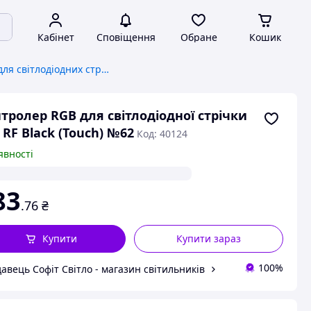
Кабінет
Сповіщення
Обране
Кошик
Контролери для світлодіодних стрічок
тролер RGB для світлодіодної стрічки
 RF Black (Touch) №62
Код: 40124
явності
83
.76
₴
Купити
Купити зараз
100%
авець Софіт Світло - магазин світильників