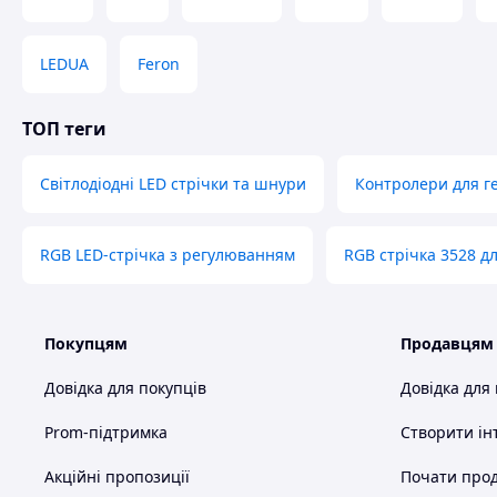
LEDUA
Feron
ТОП теги
Світлодіодні LED стрічки та шнури
Контролери для г
RGB LED-стрічка з регулюванням
RGB стрічка 3528 д
Покупцям
Продавцям
Довідка для покупців
Довідка для
Prom-підтримка
Створити ін
Акційні пропозиції
Почати прод