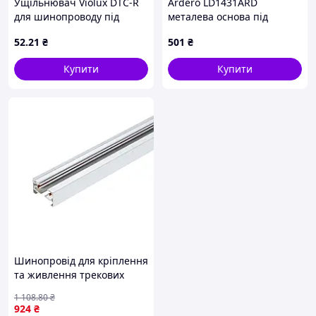
Ущільнювач Violux DTC-R
Ardero LD1431ARD
для шинопроводу під
металева основа під
натяжну стелю чорний
світильник кругла
52
.21
₴
501
₴
ПВХ
8A817752KX
Купити
Купити
Шинопровід для кріплення
та живлення трекових
світильників VIDEX 3м
1 108
.80
₴
білий
924
₴