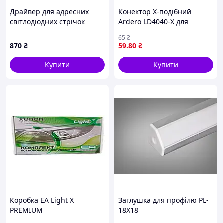
Драйвер для адресних
Конектор X-подібний
світлодіодних стрічок
Ardero LD4040-X для
Bluetooth та SP110E
світильників AL4040
65
₴
ModuLine
870
₴
59
.80
₴
Купити
Купити
Коробка EA Light X
Заглушка для профілю PL-
PREMIUM
18X18