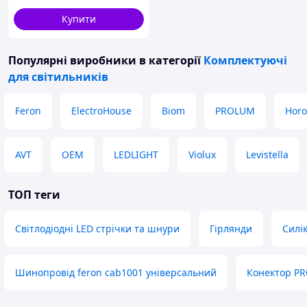
Купити
Популярні виробники
в категорії
Комплектуючі
для світильників
Feron
ElectroHouse
Biom
PROLUM
Horo
AVT
OEM
LEDLIGHT
Violux
Levistella
ТОП теги
Світлодіодні LED стрічки та шнури
Гірлянди
Силі
Шинопровід feron cab1001 універсальний
Конектор PR