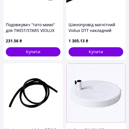
Подовжувач “тато-мамо”
Шинопровід магнітний
для TWIST/STARS VIOLUX
Violux DTT накладний
3м ІР65 чорний
(підвісний) 2м чорний
231
.56
₴
1 305
.13
₴
Купити
Купити