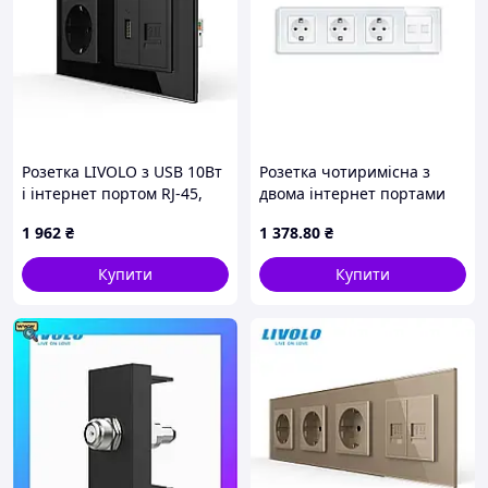
Розетка LIVOLO з USB 10Вт
Розетка чотиримісна з
і інтернет портом RJ-45,
двома інтернет портами
чорна, настінна
RJ-45, ELIOS біла, настінна
1 962
₴
1 378
.80
₴
дизайнерська, скляна
дизайнерська, скляна
рамка
рамка
Купити
Купити