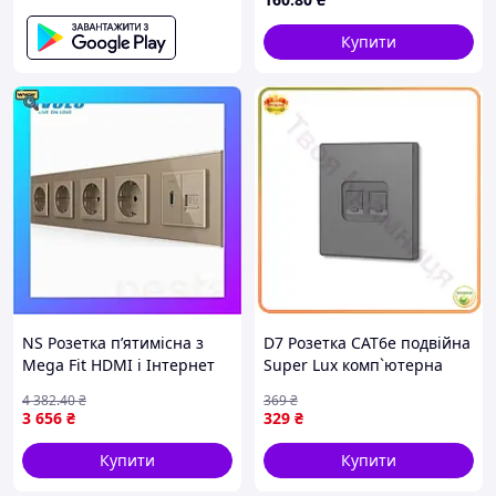
Купити
NS Розетка п’ятимісна з
D7 Розетка CAT6e подвійна
Mega Fit HDMI і Інтернет
Super Lux комп`ютерна
RJ-45, LIVOLO золота,
сіра графіт VIDEX для
4 382
.40
₴
369
₴
настінна, скляна рамка
мережі інтернет RJ45
3 656
₴
329
₴
Nes22/Q
комп`ютерна MOD58L
Купити
Купити