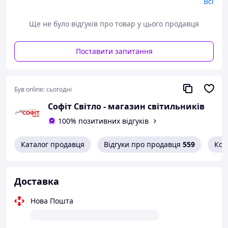
Всі
Глибина: 32 мм
Ширина: 45 мм
Ще не було відгуків про товар у цього продавця
Висота: 45 мм
Вага: 0,034 кг
Робоча температура: 5…45 °C
Поставити запитання
Комплектація для монтажу: |1. Механізм.
2. Супорт.
Був online:
сьогодні
3. Рамка 1-5 постів.
Софіт Світло - магазин світильників
100% позитивних відгуків
Каталог продавця
Відгуки про продавця
559
Кон
Доставка
Нова Пошта