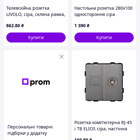
Телевізійна розетка
Настільна розетка 280x100
LIVOLO, сіра, скляна рамка,
одностороння сіра
ТВ антенна настінна,
862
.80
₴
1 390
₴
дизайнерська
Купити
Купити
Розетка комп’ютерна RJ-45
Персональні товарні
і ТВ ELIOS сіра, настінна
підбірки у додатку
дизайнерська
160
.80
₴