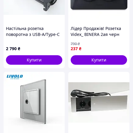
Настільна розетка
Лідер Продажів! Розетка
поворотна з USB-A/Type-C
Videx_ BINERA 2ая черн
150х300
(VF-BNSK2-BG) - КлікБай
790
₴
2 790
₴
237
₴
Купити
Купити