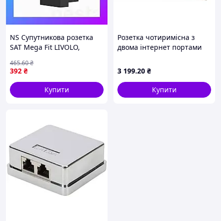
NS Супутникова розетка
Розетка чотиримісна з
SAT Mega Fit LIVOLO,
двома інтернет портами
чорна, модуль 0.5 поста,
RJ-45, LIVOLO золота,
465
.60
₴
для ресивера / антени (VL-
настінна дизайнерська,
392
₴
3 199
.20
₴
FCSL-1B Nes22/Q
скляна рамка
Купити
Купити