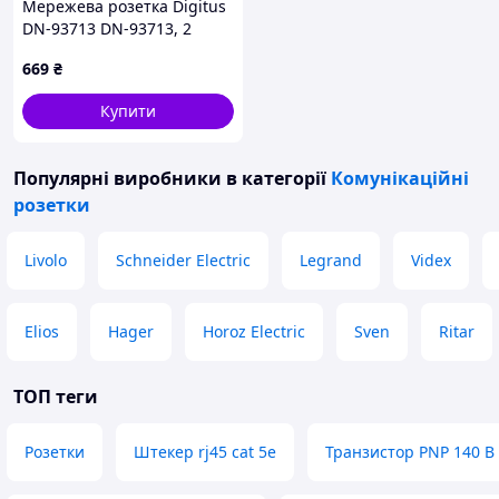
Мережева розетка Digitus
DN-93713 DN-93713, 2
порти, CAT 6a, для
669
₴
поверхневого монтажу
Купити
Популярні виробники
в категорії
Комунікаційні
розетки
Livolo
Schneider Electric
Legrand
Videx
Elios
Hager
Horoz Electric
Sven
Ritar
ТОП теги
Розетки
Штекер rj45 cat 5e
Транзистор PNP 140 В 