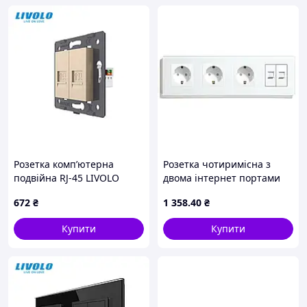
Розетка комп’ютерна
Розетка чотиримісна з
подвійна RJ-45 LIVOLO
двома інтернет портами
золота, настінна
RJ-45, LUXION біла,
672
₴
1 358
.40
₴
дизайнерська, скляна
настінна дизайнерська,
рамка
скляна рамка
Купити
Купити