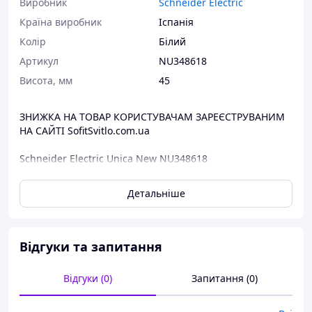
Виробник
Schneider Electric
Країна виробник
Іспанія
Колір
Білий
Артикул
NU348618
Висота, мм
45
ЗНИЖКА НА ТОВАР КОРИСТУВАЧАМ ЗАРЕЄСТРУВАНИМ
НА САЙТІ SofitSvitlo.com.ua
Schneider Electric Unica New NU348618
Основні характеристики:
Детальніше
Серія: New Unica
Тип продукту: Гніздо для гучномовця
Область застосування: Media device support
Комплектація виробу: Механізм
Відгуки та запитання
Кількість модулів: 2 модулі
з'єднання – клеми, 2 фіксація натисканням
Відгуки (0)
Запитання (0)
режим фіксації: Засувка
матеріал: Термопластик АБС, стійкий до УФ-
випромінювання