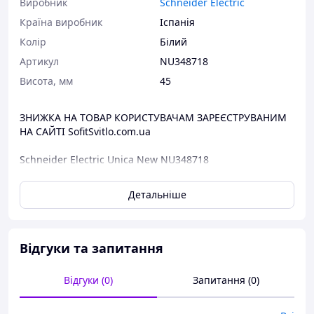
Виробник
Schneider Electric
Країна виробник
Іспанія
Колір
Білий
Артикул
NU348718
Висота, мм
45
ЗНИЖКА НА ТОВАР КОРИСТУВАЧАМ ЗАРЕЄСТРУВАНИМ
НА САЙТІ SofitSvitlo.com.ua
Schneider Electric Unica New NU348718
Основні характеристики:
Детальніше
Серія: New Unica
Тип продукту: Гніздо для гучномовця
Область застосування: Media device support
Комплектація виробу: Механізм
Відгуки та запитання
Кількість модулів: 1 модуль
з'єднання – клеми, 2 фіксація натисканням
Відгуки (0)
Запитання (0)
режим фіксації: Зафіксування
матеріал: Термопластик АБС, стійкий до УФ-
випромінювання