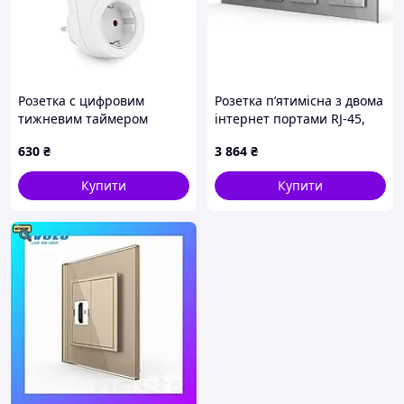
Розетка c цифровим
Розетка п’ятимісна з двома
тижневим таймером
інтернет портами RJ-45,
Sinotimer TM516, 16A,
LIVOLO сіра, настінна
630
₴
3 864
₴
3000W, 230V
дизайнерська, скляна
рамка
Купити
Купити