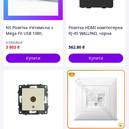
NS Розетка п’ятимісна з
Розетка HDMI комп’ютерна
Mega Fit USB 10Вт,
RJ-45 WALLPAD, чорна
інтернет портом RJ-45 і
алюмінієва рамка,
4 558
.80
₴
HDMI, сіра, настінна
настінна дизайнерська,
3 803
₴
562
.80
₴
дизайнерська, Nes22/Q
для ТВ і мультимедіа
Купити
Купити