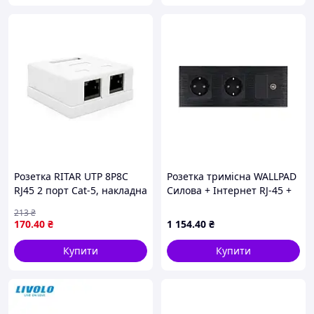
Розетка RITAR UTP 8P8C
Розетка тримісна WALLPAD
RJ45 2 порт Cat-5, накладна
Силова + Інтернет RJ-45 +
біла Q400
ТБ, чорна, настінна,
213
₴
алюмінієва рамка
170
.40
₴
1 154
.40
₴
Купити
Купити