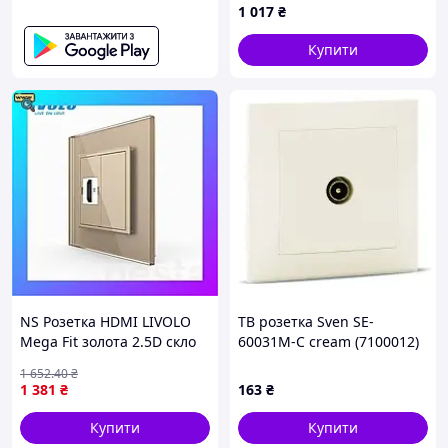
1 017
₴
Купити
NS Розетка HDMI LIVOLO
ТВ розетка Sven SE-
Mega Fit золота 2.5D скло
60031M-C cream (7100012)
Nes22/Q
1 652
.40
₴
1 381
₴
163
₴
Купити
Купити