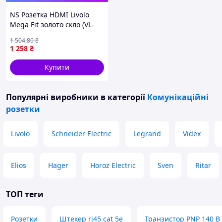
NS Розетка HDMI Livolo
Mega Fit золото скло (VL-
C7FCHD-1AP) Nes22/Q
1 504
.80
₴
1 258
₴
Купити
Популярні виробники
в категорії
Комунікаційні
розетки
Livolo
Schneider Electric
Legrand
Videx
Elios
Hager
Horoz Electric
Sven
Ritar
ТОП теги
Розетки
Штекер rj45 cat 5e
Транзистор PNP 140 В 