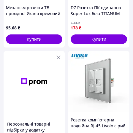
Механізм розетки ТВ
D7 Розетка ПК одинарна
прохідної Grano кремовий
Super Lux біла TITANUM
комп`ютерна для
199
₴
установки в стіну
95
.68
₴
178
₴
електрична розетка для
MOD58L
Купити
Купити
Розетка комп'ютерна
Персональні товарні
подвійна RJ-45 Livolo сірий
підбірки у додатку
скло (VL-C792C-15)