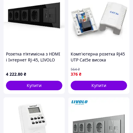
Розетка п’ятимісна з HDMI
Комп'ютерна розетка RJ45
і Інтернет RJ-45, LIVOLO
UTP Cat5e висока
чорна, настінна, скляна
швидкість передавання
564
₴
рамка
даних до 1 Гбіт накладне
4 222
.80
₴
376
₴
встановлення FLAME
Купити
Купити