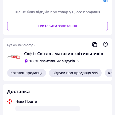
Всі
Глибина: 32 мм
Ширина: 22,5 мм
Ще не було відгуків про товар у цього продавця
Висота: 45 мм
Вага: 0,018 кг
Робоча температура: 5...45 °C
Поставити запитання
Комплектація для монтажу:
1. Механізм.
Був online:
сьогодні
2. Супорт.
3. Рамка 1-5 постів.
Софіт Світло - магазин світильників
100% позитивних відгуків
Каталог продавця
Відгуки про продавця
559
Кон
Доставка
Нова Пошта