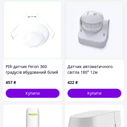
PIR-датчик Feron 360
Датчик автоматичного
градусів вбудований білий
світла 180° 12м
пластик, ME8H817767
вологостійкий 88B17E770P
457
₴
422
₴
Купити
Купити