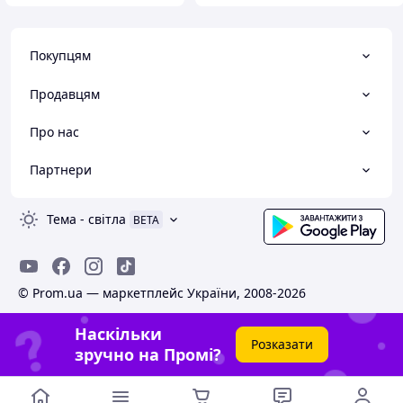
Покупцям
Продавцям
Про нас
Партнери
Тема
-
світла
BETA
© Prom.ua — маркетплейс України, 2008-2026
Наскільки
Розказати
зручно на Промі?