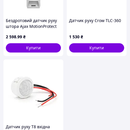
Бездротовий датчик руху
Датчик руху Crow TLC-360
штора Ajax MotionProtect
Curtain White
2 598
.99
₴
1 530
₴
(13268.36.WH1) D1-2026
Купити
Купити
Датчик руху T8 вхідна