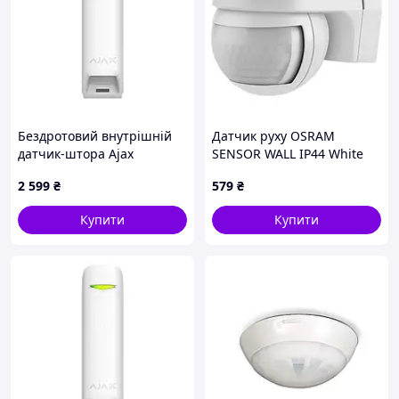
Бездротовий внутрішній
Датчик руху OSRAM
датчик-штора Ajax
SENSOR WALL IP44 White
MotionProtect Curtain білий
2 599
₴
579
₴
Купити
Купити