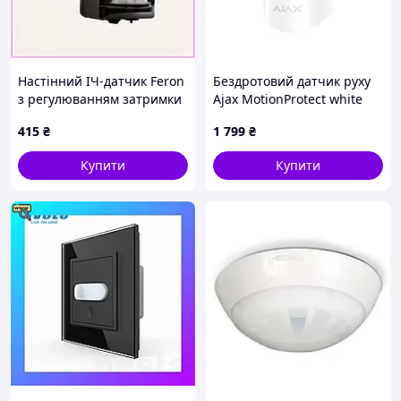
Настінний ІЧ-датчик Feron
Бездротовий датчик руху
з регулюванням затримки
Ajax MotionProtect white
8E8177B6T9
415
₴
1 799
₴
Купити
Купити