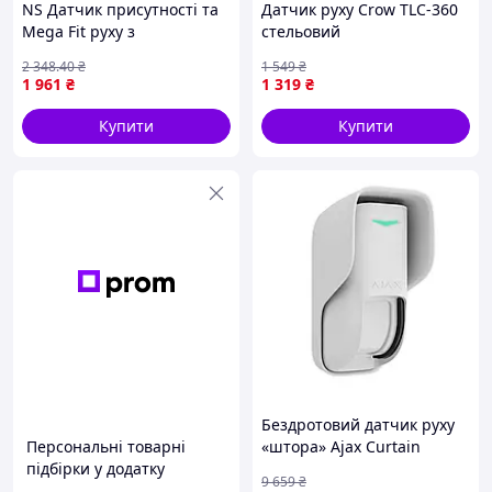
NS Датчик присутності та
Датчик руху Crow TLC-360
Mega Fit руху з
стельовий
автоматичним та ручним
2 348
.40
₴
1 549
₴
керуванням Livolo чорний
1 961
₴
1 319
₴
скло (VL-C7FC Nes22/Q
Купити
Купити
Бездротовий датчик руху
Персональні товарні
«штора» Ajax Curtain
підбірки у додатку
Outdoor Jeweller white
9 659
₴