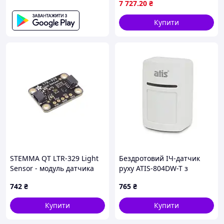
7 727
.20
₴
Купити
STEMMA QT LTR-329 Light
Бездротовий ІЧ-датчик
Sensor - модуль датчика
руху ATIS-804DW-T з
освітленості
підтримкою Tuya Smart
742
₴
765
₴
Купити
Купити