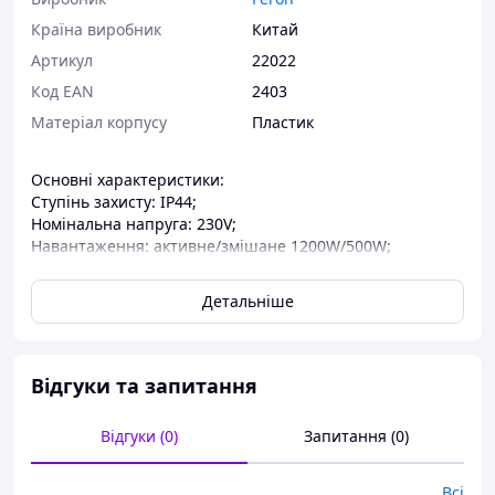
Країна виробник
Китай
Артикул
22022
Код EAN
2403
Матеріал корпусу
Пластик
Основні характеристики:
Ступінь захисту: IP44;
Номінальна напруга: 230V;
Навантаження: активне/змішане 1200W/500W;
Освітленість: <3 Lux;
Висота установки: 0,5 – 3,5 м;
Детальніше
Відстань виявлення: max 12 м;
Кут виявлення: 180 °;
Налаштування:
- регулювання освітленості;
Відгуки та запитання
- регулювання часу затримки;
Монтаж накладної.
Відгуки (0)
Запитання (0)
Всі