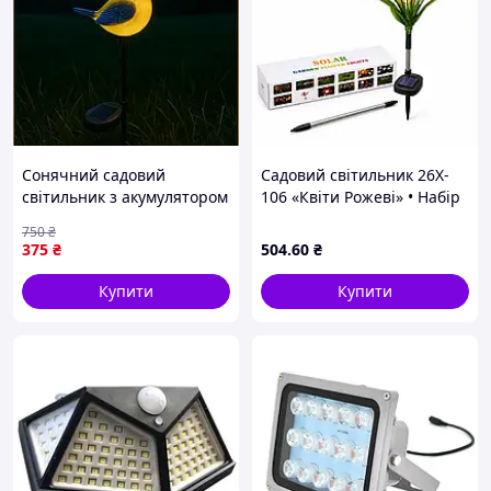
Сонячний садовий
Садовий світильник 26X-
світильник з акумулятором
106 «Квіти Рожеві» • Набір
у формі птиці для
LED-світильників 26X-106
750
₴
вуличного освітлення та
на сонячній батареї для
375
₴
504
.60
₴
декору
саду, клумби та доріжок, 2
шт
Купити
Купити