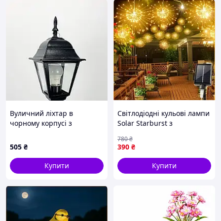
Вуличний ліхтар в
Світлодіодні кульові лампи
чорному корпусі з
Solar Starburst з
прозорим склом на ніжці
дистанційним керуванням
780
₴
і 8 режимами теплого
505
₴
390
₴
білого світла
Купити
Купити