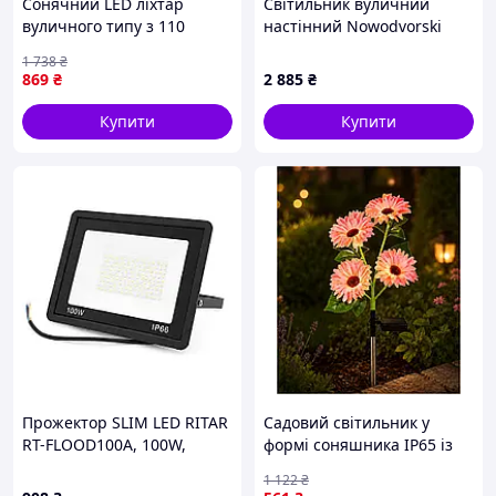
Сонячний LED ліхтар
Світильник вуличний
вуличного типу з 110
настінний Nowodvorski
світлодіодами та
11562 ARIA LED S BLACK
1 738
₴
потужністю 200 Вт модель
869
₴
2 885
₴
HP-5-58
Купити
Купити
Прожектор SLIM LED RITAR
Садовий світильник у
RT-FLOOD100A, 100W,
формі соняшника IP65 із
SMD2835, IP65, 8000Lm,
сонячною батареєю
1 122
₴
6500K (100%), Ra>70,
рожевого кольору для