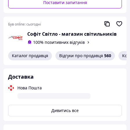
Поставити запитання
Був online:
сьогодні
Софіт Світло - магазин світильників
100% позитивних відгуків
Каталог продавця
Відгуки про продавця
560
Кон
Доставка
Нова Пошта
Дивитись все