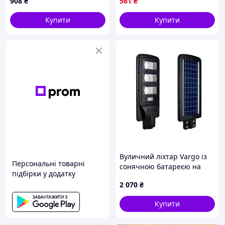
908
₴
561
₴
272*180*30mm, Black
вашої ділянки
Купити
Купити
Вуличний ліхтар Vargo із
Персональні товарні
сонячною батареєю на
підбірки у додатку
стовп 3VPP, 1 режим,
2 070
₴
корпус-міцний пластик,
120W, 6500K, 5400Lm, ip66,
Купити
вбудований