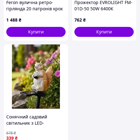
Feron вулична ретро-
Прожектор EVROLIGHT FM-
гірлянда 20 патронів крок
01D-50 50W 6400К
50 см 88HT17762
1 488
₴
762
₴
Купити
Купити
Сонячний садовий
світильник з LED-
підсвіткою Білка для
678
₴
вашого затишного двору
339
₴