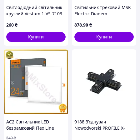
Світлодіодний світильник
Світильник трековий MSK
круглий Vestum 1-VS-7103
Electric Diadem
15W, 4500K, 220V, IP65,
поворотний на
260
₴
878
.90
₴
174x62мм білий
шинопровід білий NT
22151-1 WH
Купити
Купити
AC2 Світильник LED
9188 З'єднувач
безрамковий Flex Line
Nowodvorski PROFILE X-
квадратний VIDEX 24W
CONNECTOR BLACK CN
549
₴