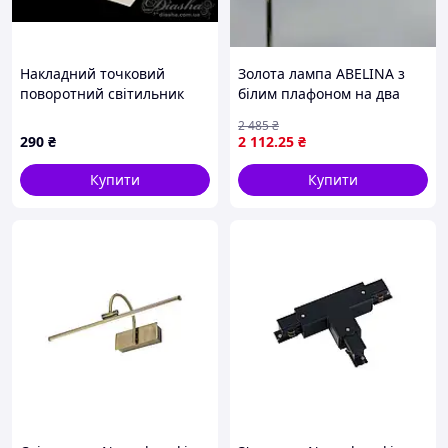
Накладний точковий
Золота лампа ABELINA з
поворотний світильник
білим плафоном на два
для натяжної стелі, білий
джерела світла
2 485
₴
ко�
290
₴
2 112
.25
₴
Купити
Купити