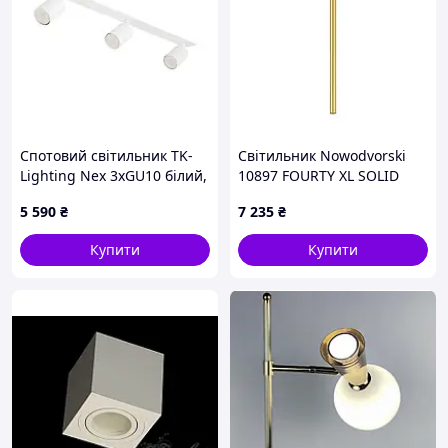
Спотовий світильник TK-
Світильник Nowodvorski
Lighting Nex 3xGU10 білий,
10897 FOURTY XL SOLID
вбудовуваний (10804)
BRASS
5 590
₴
7 235
₴
(m00506104)
Купити
Купити