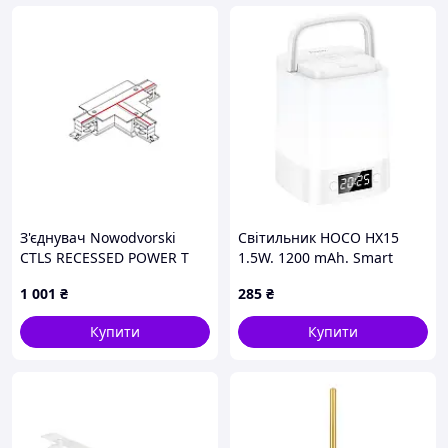
З'єднувач Nowodvorski
Світильник HOCO HX15
CTLS RECESSED POWER T
1.5W. 1200 mAh. Smart
CONNECTOR RIGHT 1 (T-R1)
clock night light White
1 001
₴
285
₴
WHITE CN (8245)
Купити
Купити