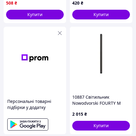
4100K білий для
508
₴
420
₴
освітлення приміщень
стел DE
Купити
Купити
10887 Світильник
Персональні товарні
Nowodvorski FOURTY M
підбірки у додатку
UMBRA GRAY PL
2 015
₴
Купити