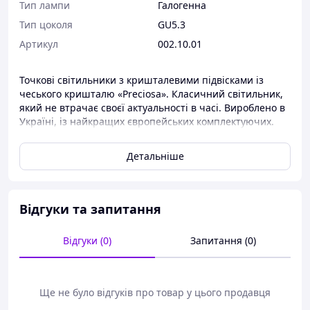
Тип лампи
Галогенна
Тип цоколя
GU5.3
Артикул
002.10.01
Точкові світильники з кришталевими підвісками із
чеського кришталю «Preciosa». Класичний світильник,
який не втрачає своєї актуальності в часі. Вироблено в
Україні, із найкращих європейських комплектуючих.
Світильник вбудований. Врізається в будь-який тип
Детальніше
підвісної стелі.
Відгуки та запитання
Відгуки (0)
Запитання (0)
Ще не було відгуків про товар у цього продавця