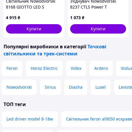
Світильник Nowodvorski
З'єднувач Nowodvorski
8168 GIOTTO LED S
8237 CTLS Power T
Connector Left 2 T-L2
4 915
₴
1 073
₴
чорний
Купити
Купити
Популярні виробники
в категорії
Точкові
світильники та трек-системи
Feron
Horoz Electric
Videx
Ardero
Violu
Nowodvorski
Sirius
Diasha
Luxel
Leviste
ТОП теги
Led driver model 8-18w
Світильник feron al9050 яскраве