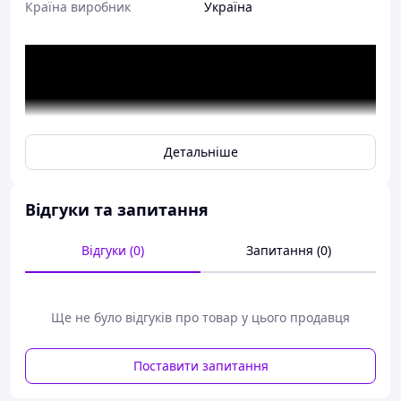
Країна виробник
Україна
Детальніше
Відгуки та запитання
Відгуки (0)
Запитання (0)
Ще не було відгуків про товар у цього продавця
Окорочний верстат призначений для зняття кори з
Поставити запитання
колод.
Під час окорування разом із корою видаляються пісок