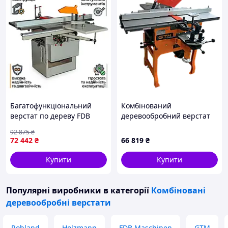
Багатофункціональний
Комбінований
верстат по дереву FDB
деревообробний верстат
Maschinen MLQ 345 М,
MQ393A 220 В 50 Гц
92 875
₴
3000 Вт, ширина
потужність 22 кВт артикул
72 442
₴
66 819
₴
фугування 350 мм
9-MQ393A
Купити
Купити
Популярні виробники
в категорії
Комбіновані
деревообробні верстати
Robland
Holzmann
FDB Maschinen
GTM