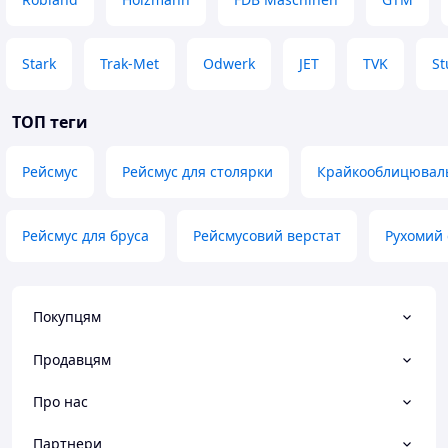
Stark
Trak-Met
Odwerk
JET
TVK
S
ТОП теги
Рейсмус
Рейсмус для столярки
Крайкооблицюваль
Рейсмус для бруса
Рейсмусовий верстат
Рухомий 
Покупцям
Продавцям
Відомий виробник сільськогосподарського обладнання
компанія ТехноМашСтрой пройшла процедуру
Про нас
сертифікації
. Відтепер вся продукція має відповідний
український («УкрСЕПРО») та європейський («СЕ»)
Партнери