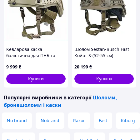
Кевларова каска
Шолом Sestan-Busch Fast
балістична для ПНБ та
Койот S-(52-55 см)
навушників High Cut
9 999
₴
20 199
₴
876491MC2
Купити
Купити
Популярні виробники
в категорії
Шоломи,
бронешоломи і каски
No brand
Nobrand
Razor
Fast
Kiborg