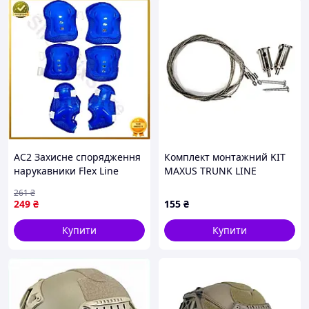
AC2 Захисне спорядження
Комплект монтажний KIT
нарукавники Flex Line
MAXUS TRUNK LINE
наколінники з липучками в
SUSPENSION CABLE
261
₴
сітці сині для спорту та
1500MM
249
₴
155
₴
активн DE
Купити
Купити