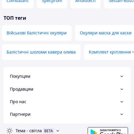
Combatant
Specprom
Aholdtech
Sestan-Busc
ТОП теги
Військові балістичні окуляри
Окуляри маска для каски
Балістичні шоломи кавера олива
Комплект кріплення 
Покупцям
Продавцям
Про нас
Партнери
Тема
-
світла
BETA