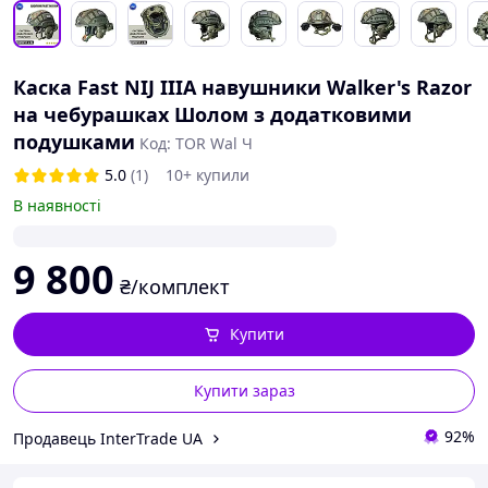
Каска Fast NIJ IIIA навушники Walker's Razor
на чебурашках Шолом з додатковими
подушками
Код: TOR Wal Ч
5.0
(1)
10+ купили
В наявності
9 800
₴/комплект
Купити
Купити зараз
92%
Продавець InterTrade UA