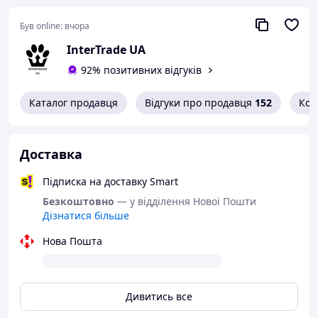
-Виробник: Великобританія
-Колір: Ranger Green (Олива)
Був online:
вчора
-Рівень захисту NIJ IIIA (NATO)
InterTrade UA
-Матеріа ПЄ
92% позитивних відгуків
-Відповідає держстадарту ДСТУ 8835:2019
Каталог продавця
Відгуки про продавця
152
Кон
-Вага: ~1.45 кг
-Рік виробництва: 05/2023
Доставка
-Регулювання розміру за допомогою коліщатка
BOA
Підписка на доставку Smart
-Аксесуари можуть бути встановлені на рейковій
Безкоштовно
— у відділення Нової Пошти
системі
Дізнатися більше
-Сертифікат в наявності
Нова Пошта
-Розмір: М-L.
Дивитись все
Активні навушники Walker's Razor
призначені
для активного придушення динамічних звуків,