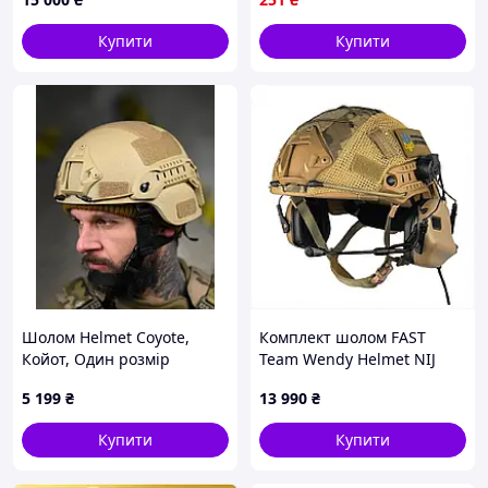
8M8A116A80
активн MOD58L
Купити
Купити
Шолом Helmet Coyote,
Комплект шолом FAST
Койот, Один розмір
Team Wendy Helmet NIJ
IIIA/навушники Earmor
5 199
₴
13 990
₴
M32H MOD3/кавер S Койот
T881169X0A
Купити
Купити