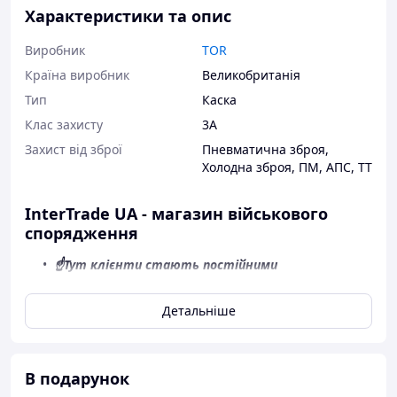
Характеристики та опис
Виробник
TOR
Країна виробник
Великобританія
Тип
Каска
Клас захисту
3А
Захист від зброї
Пневматична зброя
,
Холодна зброя
,
ПМ
,
АПС
,
ТТ
InterTrade UA - магазин військового
спорядження
☝Тут клієнти стають постійними
👍
Якісний товар
Детальніше
✈️Швидка відправка
💲Оплата при отриманні
В подарунок
👉Є повернення, обмін