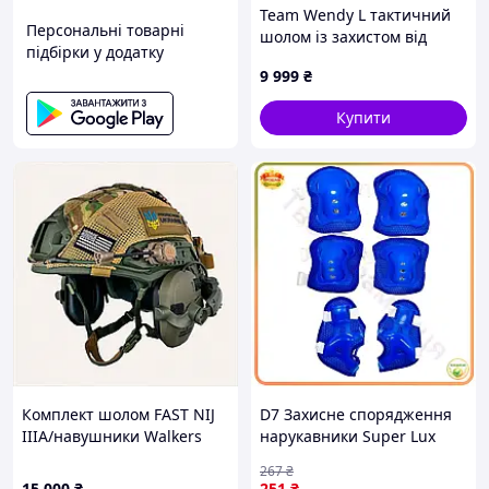
Team Wendy L тактичний
Персональні товарні
шолом із захистом від
підбірки у додатку
уламків, 8T76491X2T
9 999
₴
Купити
Комплект шолом FAST NIJ
D7 Захисне спорядження
IIIA/навушники Walkers
нарукавники Super Lux
Razor/чебурашки/ліхтарик/
наколінники з липучками в
267
₴
кавер M Мультикам,
сітці сині для спорту та
15 000
₴
251
₴