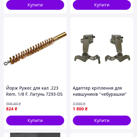
Nectronix NHS-1
Купити
Купити
Йорж Ружес для кал .223
Адаптер кріплення для
Rem. 1/8 F. Латунь 7293-DS
навшуників "чебурашки"
EARMOR M16C (R)
906
.40
₴
3 000
₴
824
₴
1 800
₴
Купити
Купити