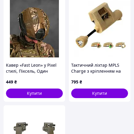
Кавер «Fast Leon» у Pixel
Тактичний ліхтар MPLS
стилі, Піксель, Один
Charge з кріпленням на
розмір
шолом — колір
449
₴
795
₴
Койот.a858/2
Купити
Купити