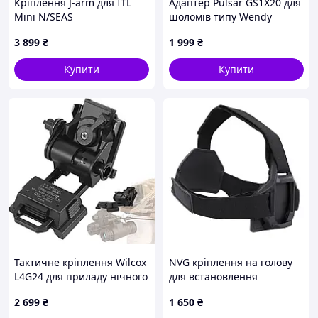
Кріплення J-arm для ITL
Адаптер Pulsar GS1X20 для
Mini N/SEAS
шоломів типу Wendy
PP9025889X
3 899
₴
1 999
₴
Купити
Купити
Тактичне кріплення Wilcox
NVG кріплення на голову
L4G24 для приладу нічного
для встановлення
бачення на шолом (метал)
підйомного механізму або
2 699
₴
1 650
₴
Чорний Vmarket
іншого адаптера NVG