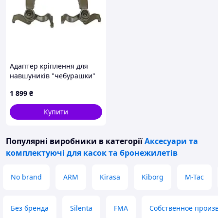
Адаптер кріплення для
навшуників "чебурашки"
EARMOR M16C (R)
1 899
₴
Купити
Популярні виробники
в категорії
Аксесуари та
комплектуючі для касок та бронежилетів
No brand
ARM
Kirasa
Kiborg
M-Tac
Без бренда
Silenta
FMA
Собственное произ