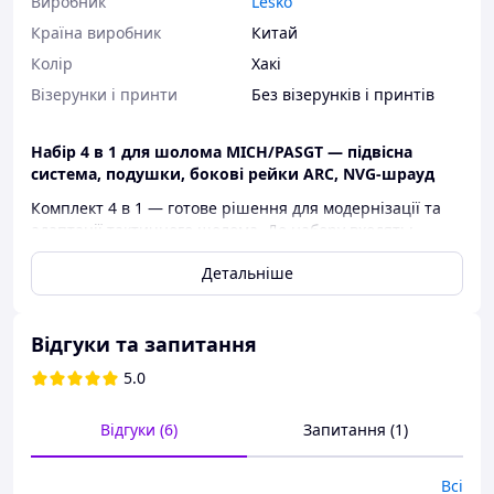
Виробник
Lesko
Країна виробник
Китай
Колір
Хакі
Візерунки і принти
Без візерунків і принтів
Набір 4 в 1 для шолома MICH/PASGT — підвісна
система, подушки, бокові рейки ARC, NVG-шрауд
Комплект 4 в 1 — готове рішення для модернізації та
адаптації тактичного шолома. До набору входять:
Підвісна система
— сучасний аналог Team
Детальніше
Wendy CAM FIT із регулюванням однією рукою та
системою BOA® Fit для рівномірного розподілу
навантаження.
Відгуки та запитання
Подушки з ефектом пам’яті
—
5.0
двокомпонентний комплект із технологією
Zorbium, що забезпечує ударозахист і комфорт
під час носіння.
Відгуки (6)
Запитання (1)
Бокові рейки ARC
— кріплення для
встановлення ліхтарів, навушників, камер GoPro
Всі