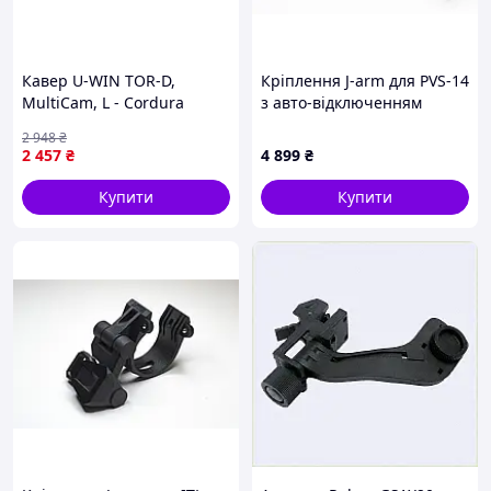
Кавер U-WIN TOR-D,
Кріплення J-arm для PVS-14
MultiCam, L - Cordura
з авто-відключенням
1000D, для тактичного
2 948
₴
шолома, 168 г
2 457
₴
4 899
₴
Купити
Купити