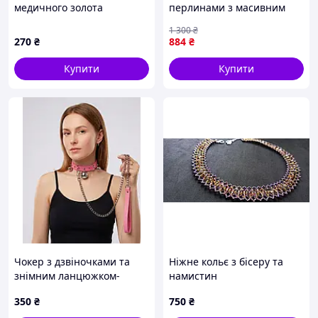
медичного золота
перлинами з масивним
позолота 18К (03931)
хрестом
1 300
₴
270
₴
884
₴
Купити
Купити
Чокер з дзвіночками та
Ніжне кольє з бісеру та
знімним ланцюжком-
намистин
повідцем рожевий (80r051)
350
₴
750
₴