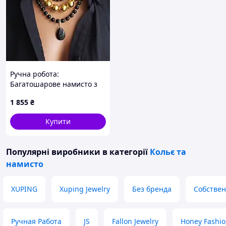
Ручна робота:
Багатошарове намисто з
натуральних каменів із
1 855
₴
підвіскою з намистин
Купити
Популярні виробники
в категорії
Кольє та
намисто
XUPING
Xuping Jewelry
Без бренда
Собствен
Ручная Работа
JS
Fallon Jewelry
Honey Fashio