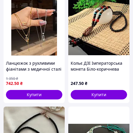
доставки прикрас по
ми
пакуємо самі
, в той
Україні, Ви отримаєте
час
конкуренти
замовлення на відділенні
використовують упаковку
служби доставки в
служби доставки
, а це
кращому вигляді.
збільшує вартість
доставки на 30 - 40 %.
Ланцюжок з рухливими
Кольє ДЗІ Імператорська
фіанітами з медичної сталі
монета Біло-коричнева
(Stainless Steel)
1 350
₴
742
.50
₴
247
.50
₴
Купити
Купити
5. Швидка відправка
6. Гнучка цінова політика
Відправимо Ваше
замовлення протягом 24
Якщо Вам потрібно оптом
годин з моменту його
прикраси, ланцюжки - Ви
оформлення. Якщо
можете бути впевнені, що