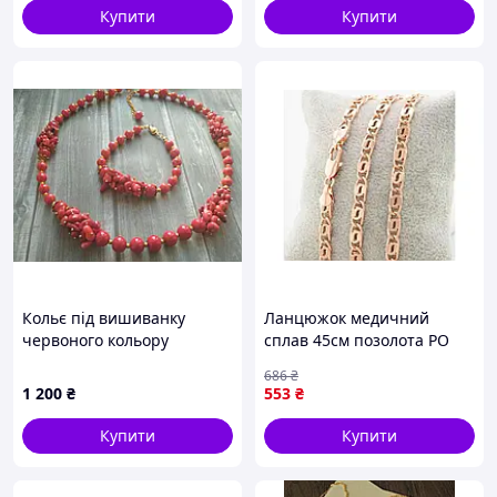
Купити
Купити
Кольє під вишиванку
Ланцюжок медичний
червоного кольору
сплав 45см позолота РО
6мм 51213 ТМ XUPING
686
₴
1 200
₴
553
₴
Купити
Купити