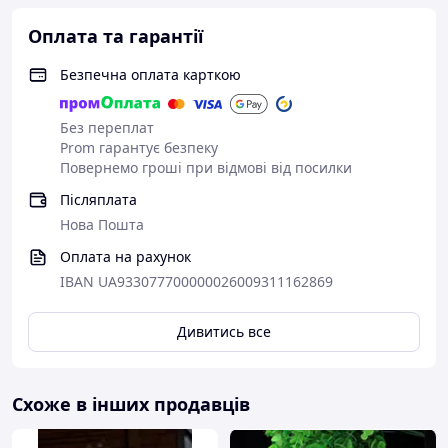
1. Широкий вибір
2. Реальна наявність
Оплата та гарантії
Постійна наявність
Безпечна оплата карткою
Великий вибір прикрас
прикрас і безперебійне
для жінок та чоловіків, Ви
виготовлення їх, якщо
зможете знайти
Вам треба більше, ніж є в
Без переплат
відповідні саме Вам.
наявності - напишіть нам
Prom гарантує безпеку
.
Повернемо гроші при відмові від посилки
Післяплата
Нова Пошта
Оплата на рахунок
IBAN UA933077700000026009311162869
Дивитись все
3. Гарантія
4. Власна упаковка
Схоже в інших продавців
Браслети, Кулони для
Ми гарантуємо цілісність
доставки по Україні