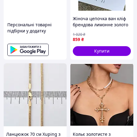
Жіноча цепочка ван кліф
Персональні товарні
брендова лимонне золото
підбірки у додатку
з метеликом підвіска
1 020
₴
ювелірний сплав 410 мм
859
₴
нова Van Cleef Nextor
Купити
Ланцюжок 70 см Xuping з
Кольє золотисте з