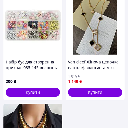
Набір бус для створення
Van cleef Жіноча цепочка
прикрас 035-145 волосінь
ван кліф золотиста мікс
в комплекті (арт.035-145)
перламутр онікс 5 мотивів
1 519
₴
DK
брендова цепочка з
200
₴
1 149
₴
кулонами позолочена Van
Cleef Sellia
Купити
Купити