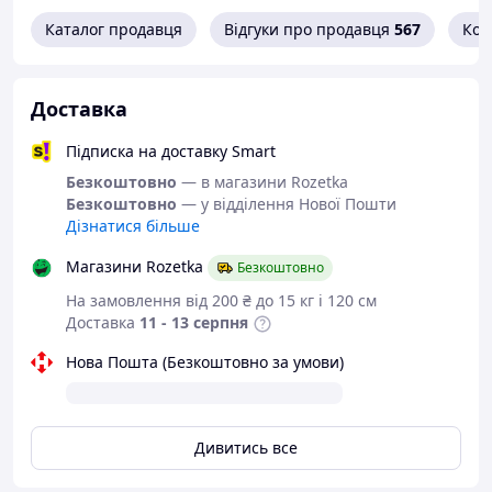
Ширина ланцюжка 12 мм
Каталог продавця
Відгуки про продавця
567
Кон
Довжина ланцюжка 60 см
Колір: сріблястий
Доставка
Підписка на доставку Smart
Безкоштовно
— в магазини Rozetka
Безкоштовно
— у відділення Нової Пошти
Дізнатися більше
Чому нам довіряють?
Магазини Rozetka
Безкоштовно
На замовлення від 200 ₴ до 15 кг і 120 см
Доставка
11 - 13 серпня
Нова Пошта (Безкоштовно за умови)
Дивитись все