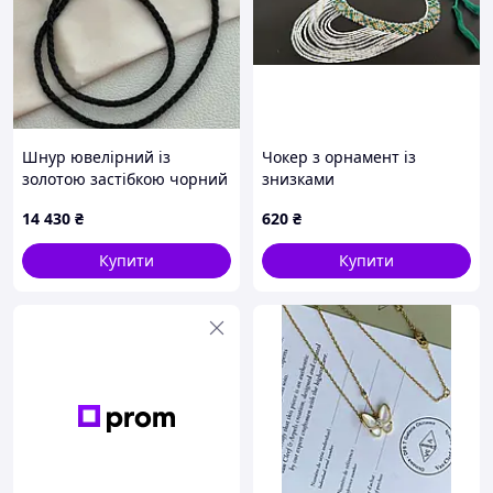
замовлення оформлене
знижка доведеться по
до 13:00 буднього дня, він
душі
буде відправлений у цей
день.
Шнур ювелірний із
Чокер з орнамент із
золотою застібкою чорний
знизками
текстильний
14 430
₴
620
₴
Купити
Купити