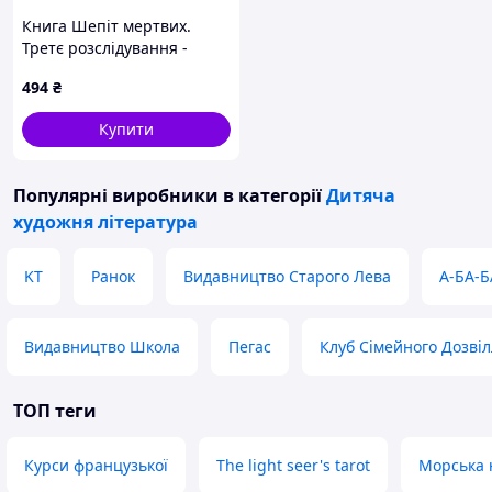
Книга Шепіт мертвих.
Третє розслідування -
Саймон Бекетт КСД
494
₴
(9786171504981)
Купити
Популярні виробники
в категорії
Дитяча
художня література
KT
Ранок
Видавництво Старого Лева
А-БА-Б
Видавництво Школа
Пегас
Клуб Сімейного Дозві
ТОП теги
Курси французької
The light seer's tarot
Морська 