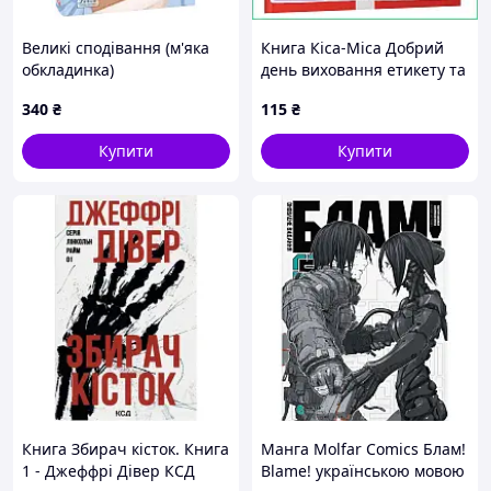
Великі сподівання (м'яка
Книга Кіса-Міса Добрий
обкладинка)
день виховання етикету та
звичок для дитячого садка
340
₴
115
₴
та будинку повчальна
казка
Купити
Купити
Книга Збирач кісток. Книга
Манга Molfar Comics Блам!
1 - Джеффрі Дівер КСД
Blame! українською мовою