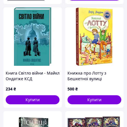
Книга Світло війни - Майкл
Книжка про Лотту з
Ондатже КСД
Бешкетної вулиці
(9786171512719)
234
₴
500
₴
Купити
Купити