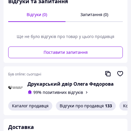
Відгуки та запитання
Швамбранію — дивовижний світ свободи, мандрів і
безмежної уяви. Поруч із дитячими фантазіями постає
реальне життя дореволюційної гімназії, сімейні події,
Відгуки (0)
Запитання (0)
шкільні пригоди та зміни великої історичної епохи.
Кассіль майстерно поєднує сміх і ностальгію, дитячу
безпосередність і мудрий погляд дорослої людини.
Ще не було відгуків про товар у цього продавця
Книга читається легко, захопливо й дарує справжню
радість читання.
Поставити запитання
Чудовий вибір для дітей, підлітків і дорослих, які
люблять добру й розумну літературу.
Був online:
сьогодні
Друкарський двір Олега Федорова
99% позитивних відгуків
Каталог продавця
Відгуки про продавця
133
Кон
Доставка