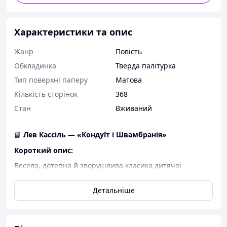
Характеристики та опис
Жанр
Повість
Обкладинка
Тверда палітурка
Тип поверхні паперу
Матова
Кількість сторінок
368
Стан
Вживаний
📘
Лев Кассіль — «Кондуїт і Швамбранія»
Короткий опис:
Весела, дотепна й зворушлива класика дитячої
літератури — знаменита книга Лева Кассіля
«Кондуїт і
Швамбранія»
. Це захоплива історія дитинства,
Детальніше
фантазії та дорослішання, сповнена гумору, пригод і
живого погляду на світ.
У центрі книги — брати, які вигадують власну країну