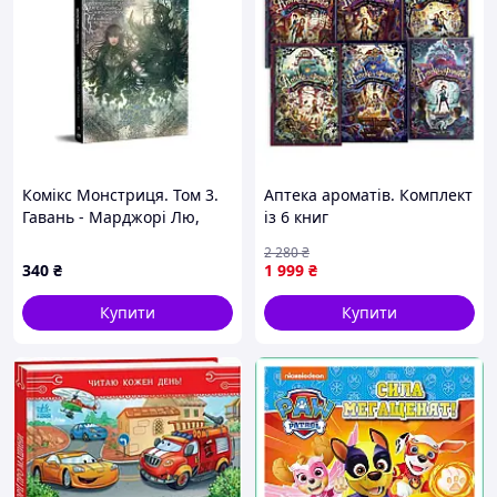
Комікс Монстриця. Том 3.
Аптека ароматів. Комплект
Гавань - Марджорі Лю,
із 6 книг
Сана Такеда Видавництво
2 280
₴
РМ (9786178426125)
340
₴
1 999
₴
Купити
Купити