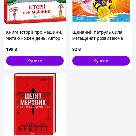
Книга Історії про машини.
Щенячий патруль Сила
Читаю кожен день! Автор -
мегащенят розвиваюча
Є. Тіщенко (Ранок)
дитяча казка в м'якій
199
₴
92
₴
обкладинці історії для
подарунка
Купити
Купити