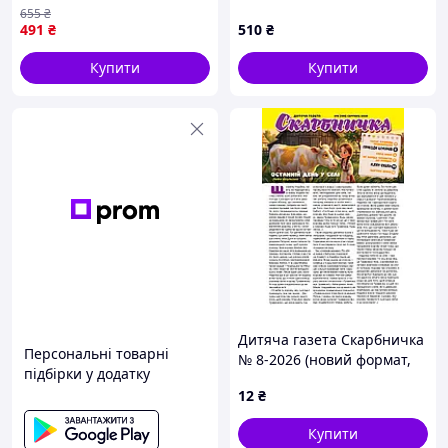
(9786171520134)
5 Том M MC BM 05
655
₴
491
₴
510
₴
Купити
Купити
Дитяча газета Скарбничка
Персональні товарні
№ 8-2026 (новий формат,
підбірки у додатку
укр.)
12
₴
Купити