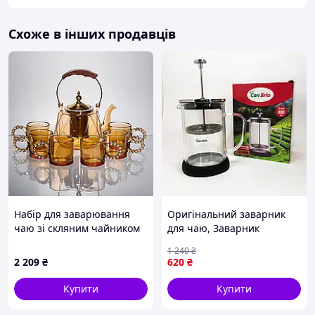
Схоже в інших продавців
Набір для заварювання
Оригінальний заварник
чаю зі скляним чайником
для чаю, Заварник
та 6 чашок 64486-39
скляний з пресом, Скляний
1 240
₴
заварювальний чайник
2 209
₴
620
₴
для чаю чайники MD-81
Купити
Купити