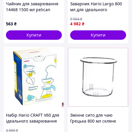
Чайник для заварювання
Заварник Hario Largo 800
14468 1500 мл pelican
мл для ідеального
чаювання з елегантним
9 964
₴
дизайном і якістю
563
₴
4 982
₴
Купити
Купити
Набір Hario CRAFT V60 для
Змінне сито для чаю
ідеального заварювання
Грецька 800 мл скляне
кави в домашніх умовах
87C150T56
3 060
₴