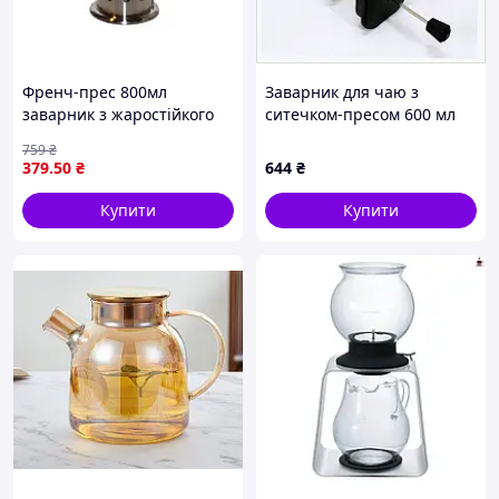
Френч-прес 800мл
Заварник для чаю з
заварник з жаростійкого
ситечком-пресом 600 мл
скла та нержавіючої сталі
CB-6660B, 396160XE6
759
₴
для чаю кави настоїв трав
379
.50
₴
644
₴
Купити
Купити