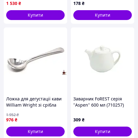
Україна
1 530
₴
178
₴
Купити
Купити
Ложка для дегустації кави
Заварник FoREST серія
William Wright зі срібла
"Aspen" 600 мл (710257)
925 проби для справжніх
1 952
₴
гурманів
976
₴
309
₴
Купити
Купити