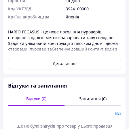
Гарантія
14 днів
Код УКТЗЕД
3924100000
Країна виробництва
Японія
HARIO PEGASUS - це нове покоління пуроверів,
створене з однією метою: заварювати каву солодше.
Завдяки унікальній конструкції з плоским дном і двома
отворами, пуровер забезпечує довший контакт води з
кавою, витягуючи максимум смаку, солодощів і аромату.
Детальніше
Основні переваги:
Унікальна конструкція з плоским дном і двома
Відгуки та запитання
отворами
Солодший та глибший смак кави
Відгуки (0)
Запитання (0)
Прозорий, міцний і термостійкий пластик (AS
Всі
resin)
Ще не було відгуків про товар у цього продавця
Легкість у догляді й використанні