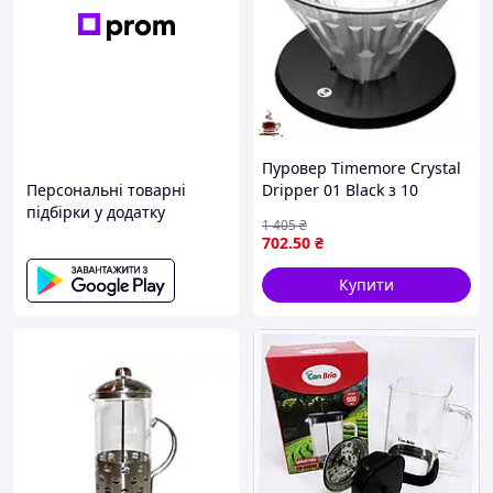
Пуровер Timemore Crystal
Персональні товарні
Dripper 01 Black з 10
підбірки у додатку
фільтрами для ідеальної
1 405
₴
кави в домашніх умовах
702
.50
₴
Купити