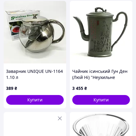
Заварник UNIQUE UN-1164
Чайник ісинський Гун Ден
1.10 л
(Люй Ні) "Неухильне
Зростання" 150 мл
389
₴
3 455
₴
Купити
Купити