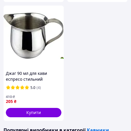
Джаг 90 мл для кави
еспресо стильний
вершник для ідеальної
5.0
(4)
насолоди напоєм
410
₴
205
₴
Купити
Популярні виробники
в категорії
Кавники,