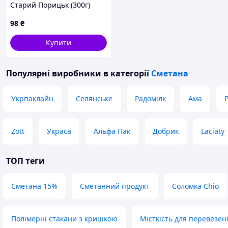
Старий Порицьк (300г)
98
₴
Купити
Популярні виробники
в категорії
Сметана
Укрпаклайн
Селянське
Радомілк
Ама
P
Zott
Украса
Альфа Пак
Добрик
Laciaty
ТОП теги
Сметана 15%
Сметанний продукт
Соломка Chio
Полімерні стакани з кришкою
Місткість для перевезен