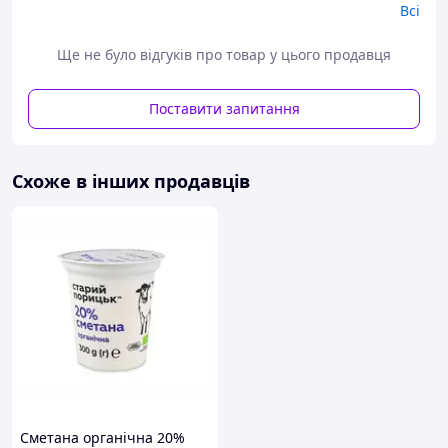
Всі
кисломолочних продуктів відрізняється високим
вмістом жирів, забезпечує поживну цінність. У сметані
містяться вітаміни А, С, В1, В2, β-каротин, мінеральні
Ще не було відгуків про товар у цього продавця
речовини — калій, натрій, магній, залізо та чимала
кількість амінокислот.
Поставити запитання
Це один із найпоживніших молочних продуктів. У
сметани густа консистенція, вона має характерний
кислуватий смаковий ноту (завдяки кисломолочним
Схоже в інших продавців
бактеріям).
Сметана органічна 20%