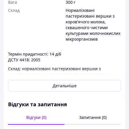
Вага
300 г
Склад
Нормалізовані
пастеризовані вершки з
коров'ячого молока,
сквашеного чистими
культурами молочнокислих
мікроорганізмів
Термін придатності: 14 діб
ДСТУ 4418: 2005
Склад: нормалізовані пастеризовані вершки з
коров'ячого молока, скващені чистими культурами
молочнокислих мікроорганізмів.
Детальніше
Енергетична цінність (калорійність) (ккал і кДж) 100 г:
215 ккал / 899 кДж
Харчова (поживна) цінність 100 г продукту: жиру, г —
Відгуки та запитання
21,0; білка, г — 2,8; вуглеводи, г — 3,1; органічні
кислоти, г — 0,8
Відгуки (0)
Запитання (0)
Сметана — кисломолочний продукт, який займає
почесне місце серед молочних продуктів. Від інших