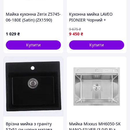
Майка кухонна Zerix Z5745-
Кухонна мийка LAVEO
06-180E (Satin) (ZX1590)
PIONIER Чорний +
змішувач
9 675
₴
1 029
₴
9 450
₴
Купити
Купити
Врізна мийка з граніту
Мийка Mixxus MH6050-SK
57х51 см чорна матова,
NANO-SILVER (3.0/0.8) з