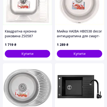
Квадратна кухонна
Мийка HAIBA HB0538 decor
раковина ZS0587
антицарапина для смарт-
нержавіюча сталь 18 см
квартири PC25746P90
1 719
₴
1 289
₴
глибиною PE637341E4
Купити
Купити