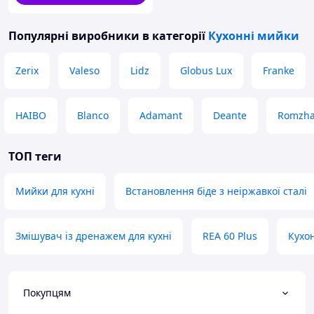
Популярні виробники
в категорії
Кухонні мийки
Zerix
Valeso
Lidz
Globus Lux
Franke
HAIBO
Blanco
Adamant
Deante
Romzh
ТОП теги
Мийки для кухні
Встановлення біде з неіржавкої сталі
Змішувач із дренажем для кухні
REA 60 Plus
Кухо
Покупцям