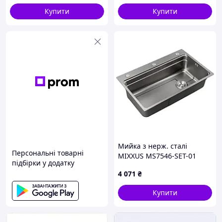
Купити
Купити
Мийка з нерж. сталі
Персональні товарні
MIXXUS MS7546-SET-01
підбірки у додатку
MICRO DECOR GRAPHITE
4 071
₴
(3.0/0.8) комплект (колір
графіт) (MI8390)
Купити