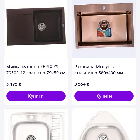
Мийка кухонна ZERIX ZS-
Раковина Міксус в
7950S-12 гранітна 79х50 см
стільницю 580х430 мм
коричнева, 26PP7H6264
бронза, 3BA527953
5 175
₴
3 554
₴
Купити
Купити