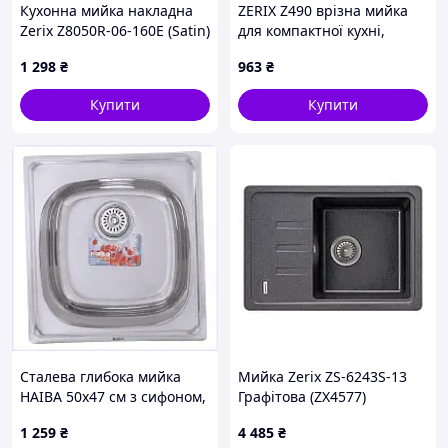
Кухонна мийка накладна
ZERIX Z490 врізна мийка
Zerix Z8050R-06-160E (Satin)
для компактної кухні,
(ZX1613)
T71KC01194
1 298
₴
963
₴
Купити
Купити
Сталева глибока мийка
Мийка Zerix ZS-6243S-13
HAIBA 50x47 см з сифоном,
Графітова (ZX4577)
5945M44E3M
1 259
₴
4 485
₴