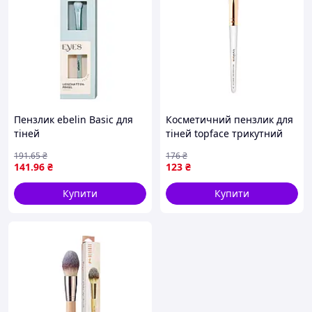
Пензлик ebelin Basic для
Косметичний пензлик для
тіней
тіней topface трикутний
PT901-F28
191
.65
₴
176
₴
141
.96
₴
123
₴
Купити
Купити