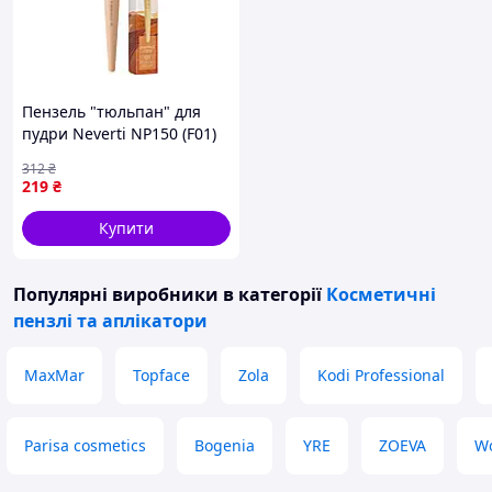
Пензель "тюльпан" для
пудри Neverti NP150 (F01)
312
₴
219
₴
Купити
Популярні виробники
в категорії
Косметичні
пензлі та аплікатори
MaxMar
Topface
Zola
Kodi Professional
Parisa cosmetics
Bogenia
YRE
ZOEVA
W