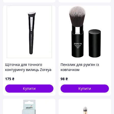
Щіточка для точного
Пензлик для рум'ян із
контурингу вилиць Zoreya
ковпачком
чорна, 8553AC0T54
175
₴
98
₴
Купити
Купити