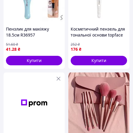
Пензлик для макіяжу
Косметичний пензель для
18.5см R36957
тональної основи topface
скошений (PT901-F24)
51
.60
₴
252
₴
41
.28
₴
176
₴
Купити
Купити