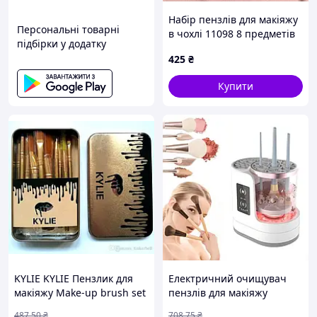
Набір пензлів для макіяжу
Персональні товарні
в чохлі 11098 8 предметів
підбірки у додатку
425
₴
Купити
KYLIE KYLIE Пензлик для
Електричний очищувач
макіяжу Make-up brush set
пензлів для макіяжу
золотий 12 штук ART-4330
Electric makeup brush
487
.50
₴
708
.75
₴