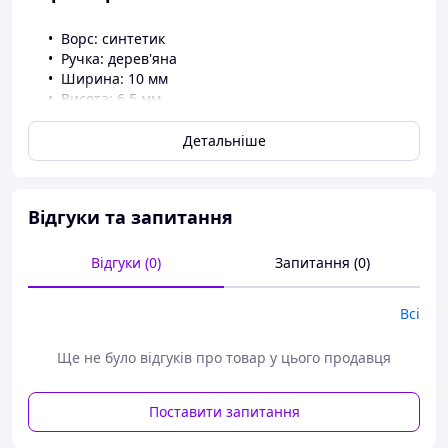
Ворс: синтетик
Ручка: дерев'яна
Ширина: 10 мм
Висота: 6,5 мм
Професійний пензель для використання в процедурах
Детальніше
фарбування брів. Можна використовувати для макіяжу
в домашніх умовах. Форма та розміри ворсового пучка
дають змогу точно й акуратно наносити фарбувальні та
косметичні суміші на брови, рівномірно розподіляючи
Відгуки та запитання
та не виходячи за контури.
Відгуки (0)
Запитання (0)
Всі
Ще не було відгуків про товар у цього продавця
Поставити запитання