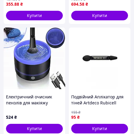
(160 шт./ясть)
cleaner
355
.88
₴
694
.58
₴
Купити
Купити
Електричний очисник
Подвійний Аплікатор для
пензлів для макіяжу
тіней Artdeco Rubicell
Makeup brush cleaner LY-
Double Applicator 6011 1
155
₴
609 інструмент для
шт
524
₴
95
₴
очищення кистей
Купити
Купити