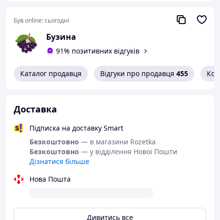
наступного дня або за
домовленістю.
Був online:
сьогодні
Після відправлення ви
Бузина
отримаєте номер
експрес-накладної для
91% позитивних відгуків
відстеження.
Актуальну дату
Каталог продавця
Відгуки про продавця
455
Кон
прибуття замовлення
можна переглянути у
вашому кабінеті покупця
або на сайті «Нової
Доставка
Пошти».
Підписка на доставку Smart
Безкоштовна
доставка (з Пром-
Безкоштовно
— в магазини Rozetka
оплатою відповідно до
Безкоштовно
— у відділення Нової Пошти
умов Акції)
Дізнатися більше
Обираючи Пром-оплату,
Нова Пошта
ви отримуєте
можливість
безкоштовної доставки в
точки видачі.
Дивитись все