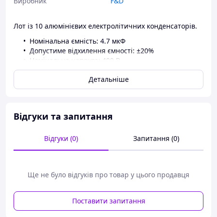
Виробник
F&D
Лот із 10 алюмінієвих електролітичних конденсаторів.
Номінальна ємність: 4.7 мкФ
Допустиме відхилення ємності: ±20%
Номінальна напруга: 400 В
Максимальна робоча температура: 105 °C
Детальніше
Розмір: 13 х 8 мм
Відгуки та запитання
Кур’єрська служба
«Нова Пошта»
Ми відправляємо
Відгуки (0)
Запитання (0)
замовлення з понеділка
по п’ятницю, а для
деяких категорій товарів
– навіть у вихідні.
Ще не було відгуків про товар у цього продавця
Замовлення,
оформлені до 12:00,
Поставити запитання
відправляються того ж
дня; після 12:00 –