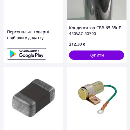
«Купити» у розділі
«Оплата».
Накладений
платіж (оплата при
Конденсатор CBB-65 35uF
отриманні):
Персональні товарні
450VAC 50*90
Розраховуйтеся за
підбірки у додатку
замовлення
212
.30
₴
безпосередньо у
відділенні поштового
Купити
оператора після
огляду товару.
Доставка з кількох
складів:
Товари можуть бути
відправлені з різних міст,
залежно від кодів складів
(YUT, BBB, K11 тощо). Якщо у
замовленні є товари з
однаковими кодами, вони
будуть доставлені однією
посилкою. У разі різних