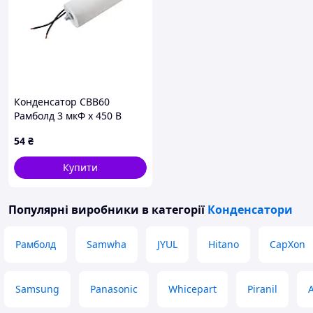
и
Кабінету
Міністрів
України
від 19
березня
1994 року
Конденсатор CBB60
№ 172).
Рамболд 3 мкФ x 450 В
провід + болт (3п+б)
54
₴
Купити
Популярні виробники
в категорії
Конденсатори
Рамболд
Samwha
JYUL
Hitano
CapXon
Samsung
Panasonic
Whicepart
Piranil