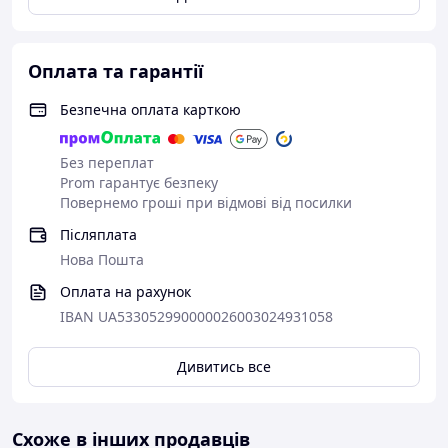
Термін доставки
становить 3–7 днів, у
великі міста – до 3 днів.
Номер для
Оплата та гарантії
відстеження посилки
буде надісланий після
Безпечна оплата карткою
оформлення
замовлення.
Без переплат
Самовивіз
Prom гарантує безпеку
Забирайте замовлення
Повернемо гроші при відмові від посилки
самостійно за адресою:
Післяплата
м. Одеса, вул.
Заболотного, 58.
Нова Пошта
Примітка:
У деяких випадках
Оплата на рахунок
можлива доставка через
IBAN UA533052990000026003024931058
«Укрпошту» – уточнюйте
деталі у наших операторів.
Дивитись все
Ми піклуємося про вашу
зручність і надаємо лише
перевірені способи доставки!
Схоже в інших продавців