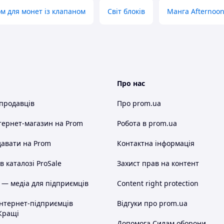
м для монет із клапаном
Світ блоків
Манга Afternoo
Про нас
 продавців
Про prom.ua
тернет-магазин
на Prom
Робота в prom.ua
авати на Prom
Контактна інформація
 каталозі ProSale
Захист прав на контент
 — медіа для підприємців
Content right protection
інтернет-підприємців
Відгуки про prom.ua
Кращі
Допомога Силам оборони