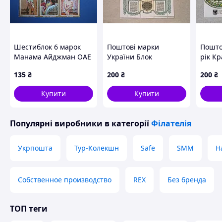
Шестиблок 6 марок
Поштові марки
Пошто
Манама Айджман ОАЕ
України Блок
рік Кр
1971 мистецтво
Національний банк
Україн
135
₴
200
₴
200
₴
французська живопис
України 1999 рік
Франкі
Ню MNH
Купити
Купити
Популярні виробники
в категорії
Філателія
Укрпошта
Тур-Колекшн
Safe
SMM
Н
Собственное производство
REX
Без бренда
ТОП теги