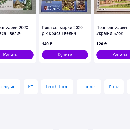
ві марки 2020
Поштові марки 2020
Поштові марки
аса і велич
рік Краса і велич
України Блок
и . Івано-
України . Автономна
Національному
140
₴
120
₴
вська область .
республіка Крим .
технічному
університету Ук
Купити
Купити
Купити
100 років 1998 р
аследие
KT
Leuchtturm
Lindner
Prinz