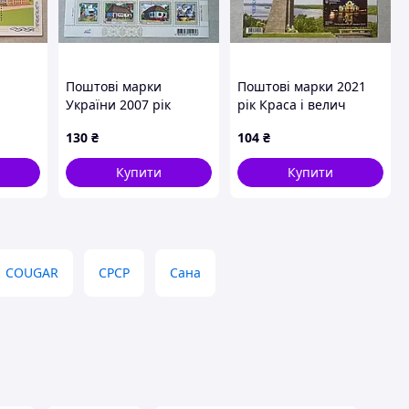
Поштові марки
Поштові марки 2021
України 2007 рік
рік Краса і велич
Особливості народної
України . Черкаська
130
₴
104
₴
архітектури.
область .
раїни
Українська хата
Купити
Купити
ік
COUGAR
СРСР
Сана