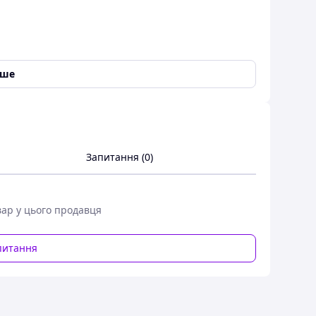
іше
Запитання (0)
вар у цього продавця
ані, без будь-яких дефектів.
ий картон, щоб унеможливити пошкодження при
питання