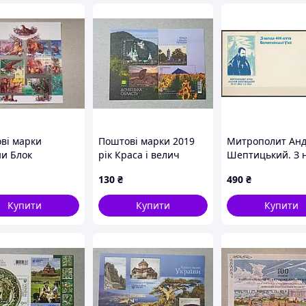
ві марки
Поштові марки 2019
Митрополит Ан
ни Блок
рік Краса і велич
Шептицький. З 
ографічний фонд
України . Донецька
400-ліття
130
₴
490
₴
и 1999 рік
область .
Берестейської Ун
1994 рік. Пошто
Купити
Купити
Купити
конверт.