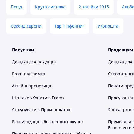
Поїзд
Крута листівка
2 копійки 1915
Альбо
Секонд європи
Гдр 1 пфенниг
Укрпошта
Покупцям
Продавцям
Довідка для покупців
Довідка для
Prom-підтримка
Створити ін
Акційні пропозиції
Почати прод
Що таке «Купити з Prom»
Просування в
Як купувати з Пром-оплатою
Sprava.prom
Рекомендації з безпечних покупок
Премія для 
Ecommerce.
Перевірка на приналежність сайту до