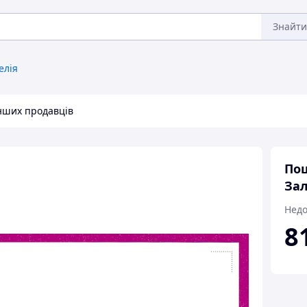
Знайти
елія
інших продавців
Пош
Зал
Недо
8