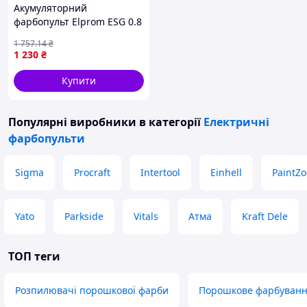
Акумуляторний
фарбопульт Elprom ESG 0.8
потужністю 210 Вт з баком
1 757
.14
₴
0.8 л та подачею 1.1 л хв
1 230
₴
для фарбування стін,
електричний
Купити
Популярні виробники
в категорії
Електричні
фарбопульти
Дивіться всі наші оголошення, є багато
Sigma
Procraft
Intertool
Einhell
PaintZ
цікавого і ексклюзивного інструменту...
Yato
Parkside
Vitals
Атма
Kraft Dele
ТОП теги
Розпилювачі порошкової фарби
Порошкове фарбуванн