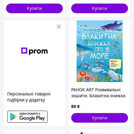
Горовіц Наш Формат
(9786177279210)
Купити
Купити
РАНОК ART Розвивальні
Персональні товарні
зошити. Блакитна книжка
підбірки у додатку
про море + наліпки
89
₴
розфарбовки
Купити