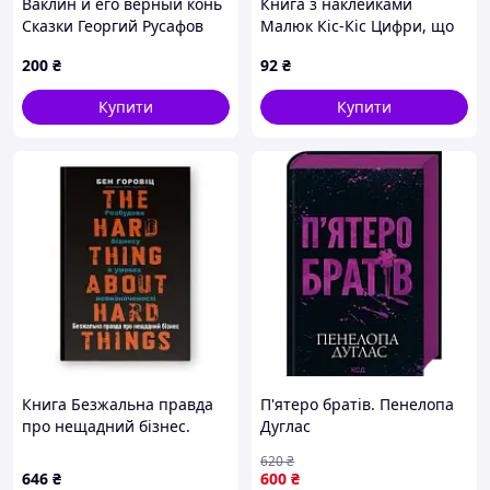
Ваклин и его верный конь
Книга з наклейками
Сказки Георгий Русафов
Малюк Кіс-Кіс Цифри, що
розвиває для дітей
200
₴
92
₴
рахунок у подарунок
навчальна дошкільна 12
Купити
Купити
стор
Книга Безжальна правда
П'ятеро братів. Пенелопа
про нещадний бізнес.
Дуглас
Розбудова бізнесу в умовах
620
₴
невизначеності - Бен
646
₴
600
₴