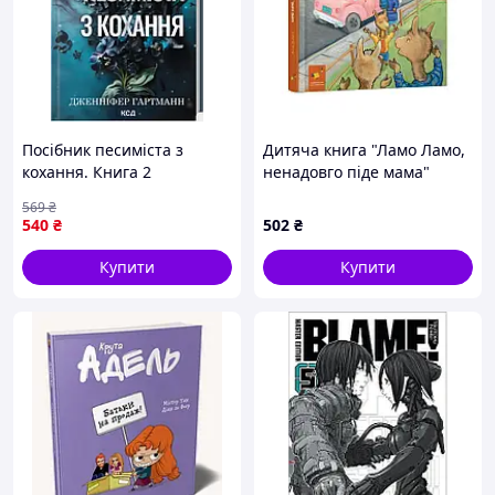
Посібник песиміста з
Дитяча книга "Ламо Ламо,
кохання. Книга 2
ненадовго піде мама"
452179
569
₴
540
₴
502
₴
Купити
Купити