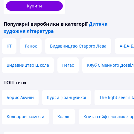
Купити
Популярні виробники
в категорії
Дитяча
художня література
KT
Ранок
Видавництво Старого Лева
А-БА-Б
Видавництво Школа
Пегас
Клуб Сімейного Дозві
ТОП теги
Борис Акунін
Курси французької
The light seer's t
Кольорові комікси
Холліс
Книга сейф словник з о