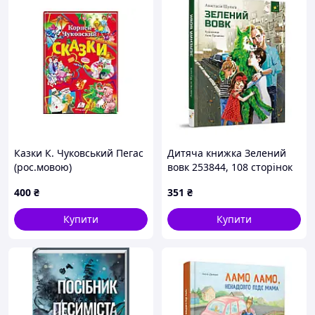
Казки К. Чуковський Пегас
Дитяча книжка Зелений
(рос.мовою)
вовк 253844, 108 сторінок
400
₴
351
₴
Купити
Купити