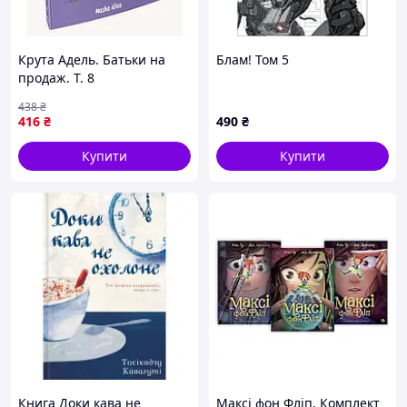
Крута Адель. Батьки на
Блам! Том 5
продаж. Т. 8
438
₴
416
₴
490
₴
Купити
Купити
Книга Доки кава не
Максі фон Фліп. Комплект