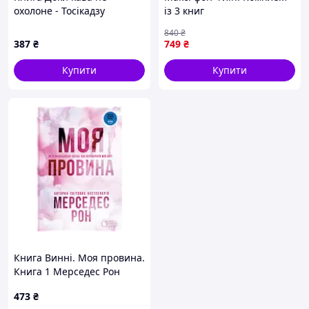
охолоне - Тосікадзу
із 3 книг
Кавагуті КСД
840
₴
(9786171513525)
387
₴
749
₴
Купити
Купити
Книга Винні. Моя провина.
Книга 1 Мерседес Рон
473
₴