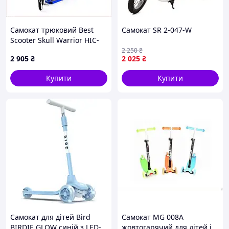
Самокат трюковий Best
Самокат SR 2-047-W
Scooter Skull Warrior HIC-
система пеги алюмінієвий
2 250
₴
2 905
₴
2 025
₴
диск та дека 100 кг Blue a
764714CH7K
Купити
Купити
Самокат для дітей Bird
Самокат MG 008A
BIRDIE GLOW синій з LED-
жовтогарячий для дітей і