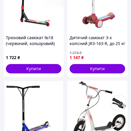
Трюковий самокат №18
Дитячий самокат 3-х
(червоний, кольоровий)
колісний JR3-163-R, до 25 кг
1 274
₴
1 722
₴
1 147
₴
Купити
Купити