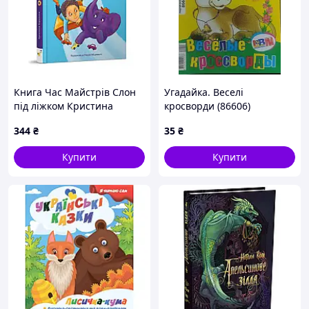
Книга Час Майстрів Слон
Угадайка. Веселі
під ліжком Кристина
кросворди (86606)
Терехина 152 с (80421)
344
₴
35
₴
Купити
Купити