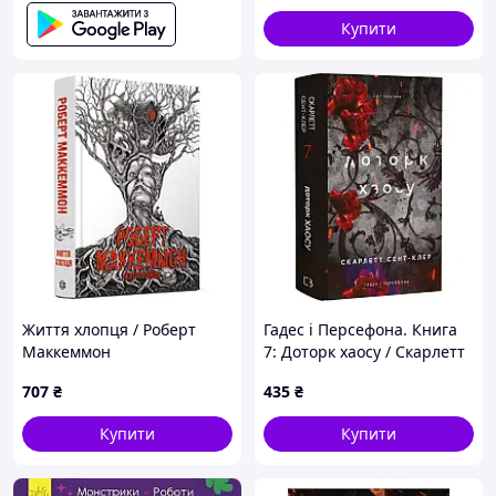
Купити
Життя хлопця / Роберт
Гадес і Персефона. Книга
Маккеммон
7: Доторк хаосу / Скарлетт
Сент-Клер
707
₴
435
₴
Купити
Купити