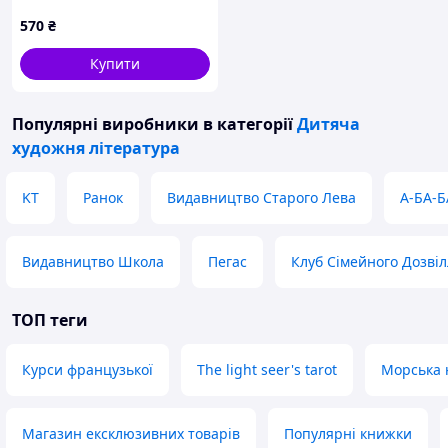
Астролябія
570
₴
Купити
Популярні виробники
в категорії
Дитяча
художня література
KT
Ранок
Видавництво Старого Лева
А-БА-Б
Видавництво Школа
Пегас
Клуб Сімейного Дозві
ТОП теги
Курси французької
The light seer's tarot
Морська 
Магазин ексклюзивних товарів
Популярні книжки