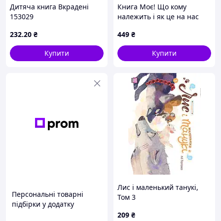
Дитяча книга Вкрадені
Книга Моє! Що кому
153029
належить і як це на нас
впливає - Джеймс
232
.20
₴
449
₴
Зальцман, Майкл Геллер
(6092)
Купити
Купити
Лис і маленький танукі,
Персональні товарні
Том 3
підбірки у додатку
209
₴