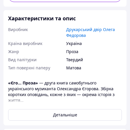
Характеристики та опис
Виробник
Друкарський двір Олега
Федорова
Країна виробник
Україна
Жанр
Проза
Вид палітурки
Твердий
Тип поверхні паперу
Матова
«Єго… Проза»
— друга книга самобутнього
українського музиканта Олександра Єгорова. Збірка
коротких оповідань, кожне з яких — окрема історія з
життя…
Невимушена манера оповіді, неочікувано гострі
сюжети, незмінна самоіронія та легкість сприйняття
Детальніше
викладеного роблять цю книгу захопливим читанням і
мимоволі викликають симпатію до самого автора —
людини з власною думкою і принципами, на які не