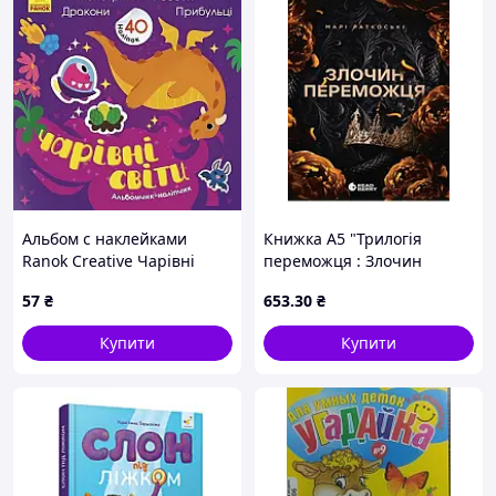
Альбом с наклейками
Книжка А5 "Трилогія
Ranok Creative Чарівні
переможця : Злочин
світи Роботи. Монстрики.
переможця"кн.2/Ранок/
57
₴
653
.30
₴
Дракони. Прибульці 10 с
(93223)
Купити
Купити