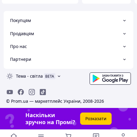
Покупцям
Продавцям
Про нас
Партнери
Тема
-
світла
BETA
© Prom.ua — маркетплейс України, 2008-2026
Наскільки
Розказати
зручно на Промі?