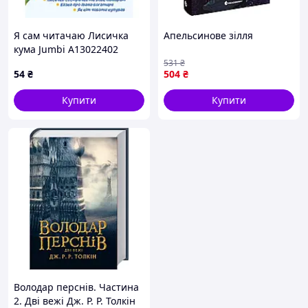
Я сам читачаю Лисичка
Апельсинове зілля
кума Jumbi A13022402
серія Українські казки
531
₴
54
₴
504
₴
Купити
Купити
Володар перснів. Частина
2. Дві вежі Дж. Р. Р. Толкін