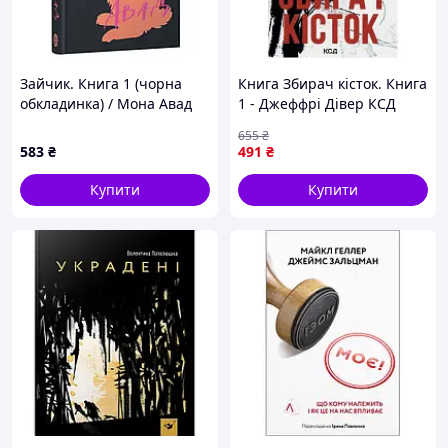
Зайчик. Книга 1 (чорна
Книга Збирач кісток. Книга
обкладинка) / Мона Авад
1 - Джеффрі Дівер КСД
(9786171520134)
655
₴
583
₴
491
₴
Купити
Купити