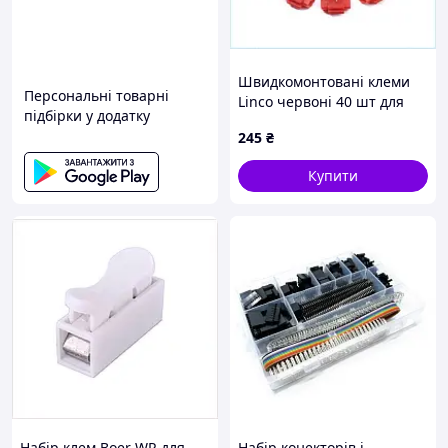
Швидкомонтовані клеми
Персональні товарні
Linco червоні 40 шт для
підбірки у додатку
силових дротів, 8T825C028
245
₴
Купити
Набір клем Boer WR для
Набір конекторів і