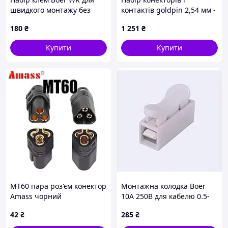
швидкого монтажу без
контактів goldpin 2,54 мм -
паяльника, 88K832X78
1550 шт.
180
₴
1 251
₴
Купити
Купити
MT60 пара роз'єм конектор
Монтажна колодка Boer
Amass чорний
10А 250В для кабелю 0.5-
2.5 мм² 88K83A279
42
₴
285
₴