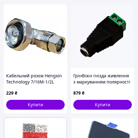
Кабельний розєм Hengxin
ГрінВіжн гнізда живлення
Technology 7/16M-1/2L
з маркуванням полярності
для монтажу, B877656H5
229
₴
879
₴
Купити
Купити