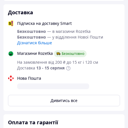
Витримувана напруга: 500 В
Опір контакту: < 2.5 мОм
Доставка
Зміна температури: 10A температура контакта
30℃, 12A - 40℃, 15A - 50℃
Підписка на доставку Smart
Кількість контактів: 8
Безкоштовно
— в магазини Rozetka
Кількість з'єднань: > 750 разів
Безкоштовно
— у відділення Нової Пошти
Робоча температура: -40℃..+80℃
Дізнатися більше
Специфікація кабелю: ⌀ 5.5 мм～⌀ 7 мм
Ступінь захисту: IP67
Магазини Rozetka
Безкоштовно
Зібраний розʼєм складається зі штекеру
LP-16-
На замовлення від 200 ₴ до 15 кг і 120 см
C/RJ45/015/PE-42-001
та кабельної розетки
LP-16-
Доставка
13 - 15 серпня
J/RJ45/110/PP-02-001
.
Нова Пошта
Дивитись все
Оплата та гарантії