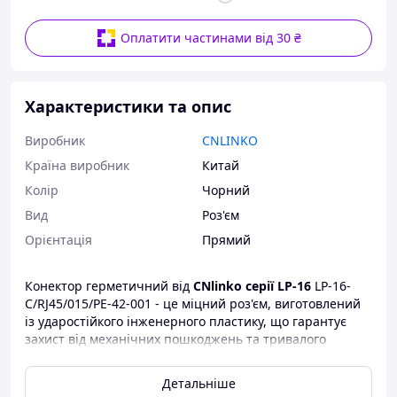
Оплатити частинами від 30 ₴
Характеристики та опис
Виробник
CNLINKO
Країна виробник
Китай
Колір
Чорний
Вид
Роз'єм
Орієнтація
Прямий
Конектор герметичний від
CNlinko серії LP-16
LP-16-
C/RJ45/015/PE-42-001 - це міцний роз'єм, виготовлений
із ударостійкого інженерного пластику, що гарантує
захист від механічних пошкоджень та тривалого
стиснення. Даний матеріал забезпечує зниження
радіочастотних перешкод і стійкий до
Детальніше
ультрафіолетового випромінювання.