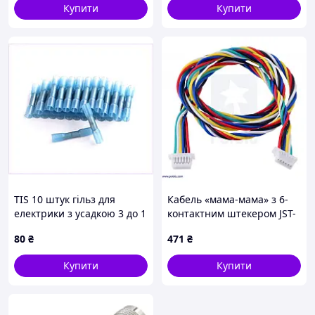
Купити
Купити
TIS 10 штук гільз для
Кабель «мама-мама» з 6-
електрики з усадкою 3 до 1
контактним штекером JST-
8A470B567
SH 40 см
80
₴
471
₴
Купити
Купити