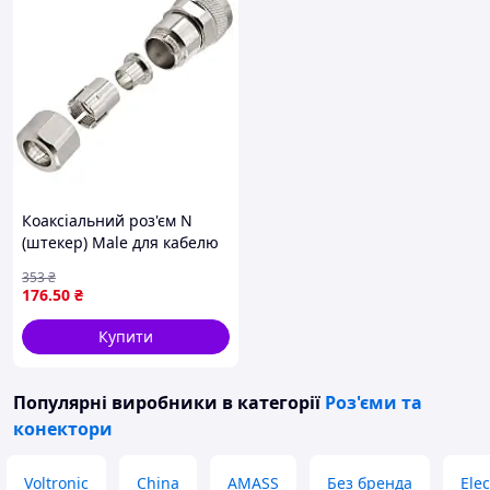
Коаксіальний роз'єм N
(штекер) Male для кабелю
RG8 LMR400 високоякісний
353
₴
RF-конектор 50 Ом для
176
.50
₴
телекомунікацій
радіозв'язку
Купити
Популярні виробники
в категорії
Роз'єми та
конектори
Voltronic
China
AMASS
Без бренда
Ele