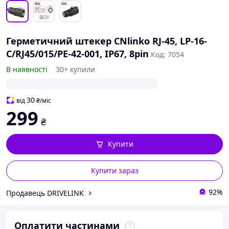
Герметичний штекер CNlinko RJ-45, LP-16-
C/RJ45/015/PE-42-001, IP67, 8pin
Код: 7054
В наявності
30+ купили
30
від
₴
/міс
299
₴
Купити
Купити зараз
92%
Продавець DRIVELINK
Оплатити частинами