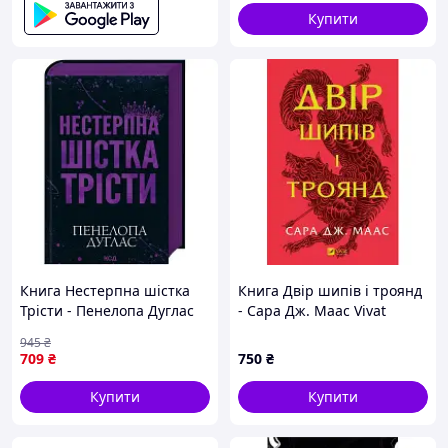
(9789664483237)
Купити
Книга Нестерпна шістка
Книга Двір шипів і троянд
Трісти - Пенелопа Дуглас
- Сара Дж. Маас Vivat
КСД (9786171519879)
(9786171707542)
945
₴
709
₴
750
₴
Купити
Купити