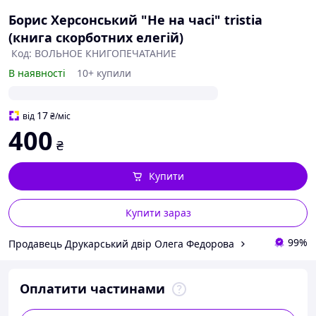
Борис Херсонський "Не на часі" tristia
(книга скорботних елегій)
Код: ВОЛЬНОЕ КНИГОПЕЧАТАНИЕ
В наявності
10+ купили
17
від
₴
/міс
400
₴
Купити
Купити зараз
99%
Продавець Друкарський двір Олега Федорова
Оплатити частинами