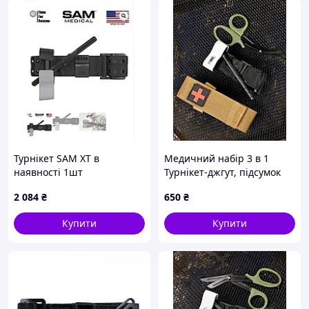
Турнікет SAM XT в
Медичний набір 3 в 1
наявності 1шт
Турнікет-джгут, підсумок
MOLLE, маленькі тактичні
2 084
₴
650
₴
медичні ножиці EMT койот
ВТ5410
Купити
Купити