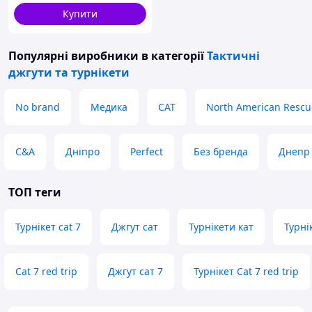
Купити
Популярні виробники
в категорії
Тактичні
джгути та турнікети
No brand
Медика
CAT
North American Rescu
C&A
Дніпро
Perfect
Без бренда
Днепр
ТОП теги
Турнікет cat 7
Джгут сат
Турнікети кат
Турні
Cat 7 red trip
Джгут сат 7
Турнікет Cat 7 red trip