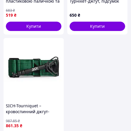
пластиковою паличкою та
Турнікет-джгут, підсумок
липучкою 38х95 см CAT
MOLLE, маленькі тактичні
683
₴
CombatApplicationTourniquet
медичні ножиці EMT койот
519
₴
650
₴
Toyvoo
ВТ5410
Купити
Купити
SICH-Tourniquet –
кровоспинний джгут-
турнікет “СІЧ” зелений
987
.85
₴
861
.35
₴