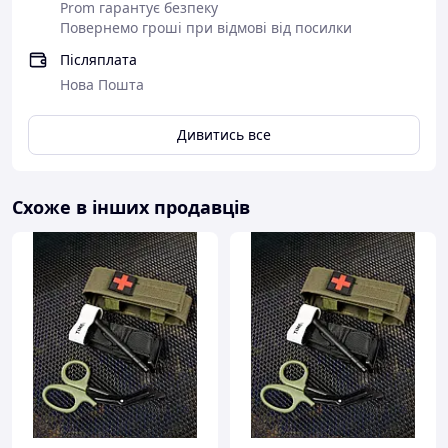
Prom гарантує безпеку
Повернемо гроші при відмові від посилки
Післяплата
Нова Пошта
Дивитись все
Схоже в інших продавців
Особливості:
Віідзначена як один із «10 найкращих
винаходів» армії США
Офіційний джгут армії США
Використовується як звичайними силами,
так і силами спеціальних операцій
Інститут хірургічних досліджень армії
США підтвердив свою 100% ефективність у