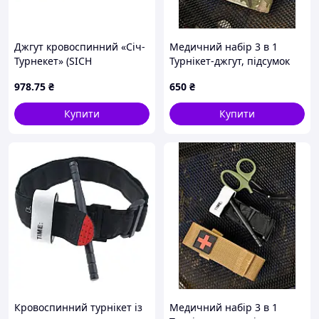
Джгут кровоспинний «Січ-
Медичний набір 3 в 1
Турнекет» (SICH
Турнікет-джгут, підсумок
Tourniquet), механічний
MOLLE, маленькі тактичні
978
.75
₴
650
₴
медичні ножиці EMT
мультикам ВТ5407
Купити
Купити
Кровоспинний турнікет із
Медичний набір 3 в 1