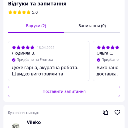
При оптових замовленнях термін виготовлення 1-10
Відгуки та запитання
днів.
5.0
Відгуки (2)
Запитання (0)
18.04.2025
02.
Людмила В.
Ольга С.
Придбано на Prom.ua
Придбано на P
Дуже гарна, акуратна робота.
Виконано дуж
Швидко виготовили та
доставка.
відправили
Поставити запитання
Був online:
сьогодні
Vileko