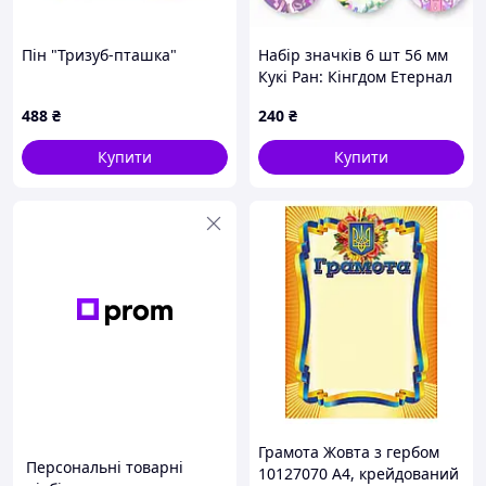
Пін "Тризуб-пташка"
Набір значків 6 шт 56 мм
Кукі Ран: Кінгдом Етернал
Шугар / Cookie Run:
488
₴
240
₴
Kingdom Eternal Sugar
Cookie
Купити
Купити
Грамота Жовта з гербом
Персональні товарні
10127070 А4, крейдований