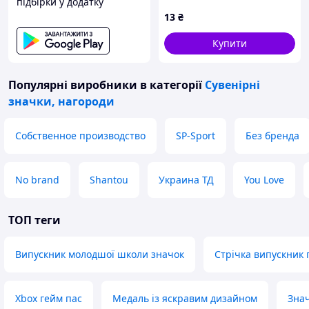
підбірки у додатку
папір 150 г/м2 матовий
13
₴
Купити
Популярні виробники
в категорії
Сувенірні
значки, нагороди
Собственное производство
SP-Sport
Без бренда
No brand
Shantou
Украина ТД
You Love
ТОП теги
Випускник молодшої школи значок
Стрічка випускник 
Xbox гейм пас
Медаль із яскравим дизайном
Знач