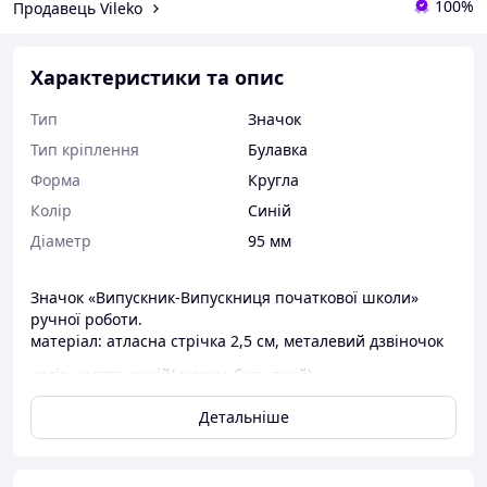
100%
Продавець Vileko
Характеристики та опис
Тип
Значок
Тип кріплення
Булавка
Форма
Кругла
Колір
Синій
Діаметр
95 мм
Значок «Випускник-Випускниця початкової школи»
ручної роботи.
матеріал: атласна стрічка 2,5 см, металевий дзвіночок
колір: жовто-синій( можна будь який)
розмір: 9,5 см, висота 15 см
Детальніше
серединка: фотопапір заламінований (текст, картинку
можна будь яку)