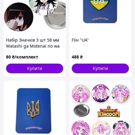
Набір Значків 3 шт 58 мм
Пін "UA"
Watashi ga Motenai no wa
Dou Kangaetemo Omaera
80
₴/комплект
488
₴
ga Warui
Купити
Купити